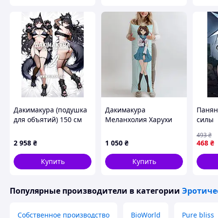
Дакимакура (подушка
Дакимакура
Панян
для объятий) 150 см
Меланхолия Харухи
силы
«Azur Lane Atago» tape
Судзумии 2, (подушка
493
₴
2
обнимашка) 100*33 см
2 958
₴
1 050
₴
468
₴
лутшая с быстрой
доставкой по Украине
Купить
Купить
Популярные производители
в категории
Эротиче
Собственное производство
BioWorld
Pure bliss