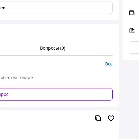
ее
озы при интимной близости. Часто
ентина или девичник-вечер.
авеющей стали.
Вопросы (0)
Все
 об этом товаре
прос