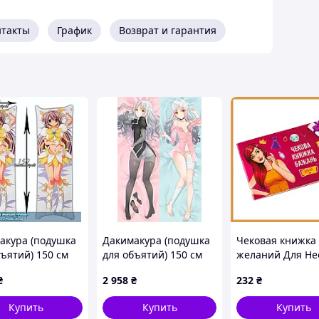
нтакты
График
Возврат и гарантия
акура (подушка
Дакимакура (подушка
Чековая книжка
бъятий) 150 см
для объятий) 150 см
желаний Для Не
ad - Tomoyo
«Carnival Phantasm-
12 чеков из
₴
2 958
₴
232
₴
Caren Hortensia» tape
ламинированно
1
картона, подаро
Купить
Купить
Купить
квест любимой