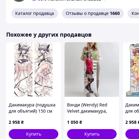
Каталог продавца
Отзывы о продавце
1660
Ко
Похожее у других продавцов
Дакимакура (подушка
Вэнди (Wendy) Red
Даким
для объятий) 150 см
Velvet дакимакура,
для о
«Azur Lane HMS
подушка обнимашка
Clann
2 958
₴
1 050
₴
2 958
Cheshire» tape 2
ростова 100*33 см
лутшая с быстрой
Купить
Купить
доставкой по Украине