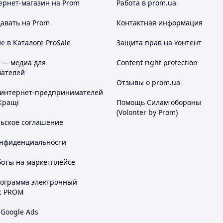
ернет-магазин
на Prom
Работа в prom.ua
авать на Prom
Контактная информация
 в Каталоге ProSale
Защита прав на контент
 — медиа для
Content right protection
ателей
Отзывы о prom.ua
 интернет-предпринимателей
Кращі
Помощь Силам обороны
(Volonter by Prom)
льское соглашение
онфиденциальности
боты на маркетплейсе
рограмма электронный
с PROM
 Google Ads