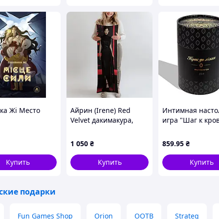
девушке
ка Жі Место
Айрин (Irene) Red
Интимная насто
Velvet дакимакура,
игра "Шаг к кро
подушка обнимашка
18+" Strateg, иг
ростова 100*33 см
карточки - 88 шт
1 050
₴
859
.95
₴
лутшая с быстрой
украинском язы
доставкой по Украине
Купить
Купить
Купить
ские подарки
Fun Games Shop
Orion
OOTB
Strateg