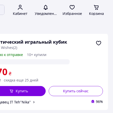
Кабинет
Уведомления
Избранное
Корзина
тический игральный кубик
 Wishes(2)
во к отправке
10+ купили
70
₴
₴
скидка еще 25 дней
Купить
Купить сейчас
96%
авец IT Teh"Nika"