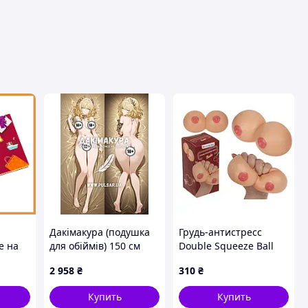
Дакімакура (подушка
Грудь-антистресс
е на
для обіймів) 150 см
Double Squeeze Ball
«Аглая Хонкай Стар
Boobs, 12,5 см
2 958
₴
310
₴
го
Рейл» tape 1
к-
Купить
Купить