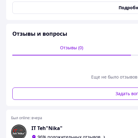
Подробн
Ключевые характеристики:
Назначение:
Используется для случайного выбора п
приобретается в качестве подарка на сутки, День Вал
Материал:
изготавливается из
полированной нерж
Отзывы и вопросы
Отзывы (0)
Еще не было отзывов
Задать во
Был online:
вчера
IT Teh"Nika"
96% положительных отзывов