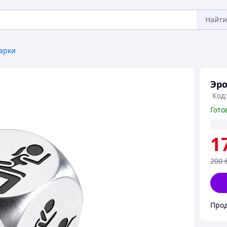
Найти
арки
Эро
Код:
Гото
1
200
Прод