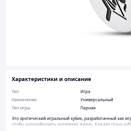
Характеристики и описание
Тип
Игра
Назначение
Универсальный
Тип игры
Парная
Это эротический игральный кубик, разработанный как иг
чтобы разнообразить интимную жизнь. Каждая грань куб
сексуальной позой.