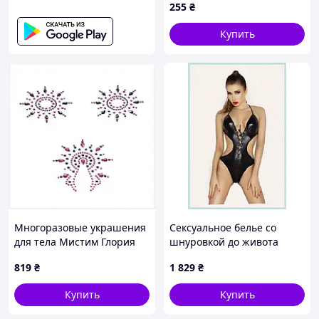
255
₴
Купить
Многоразовые украшения
Сексуальное белье со
для тела Мистим Глория
шнуровкой до живота
Black/Pink, PA2313P625
XXL/XXXL M956658B
819
₴
1 829
₴
Купить
Купить