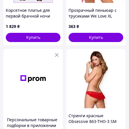
упаковывается у
нейтральная упаковка без указание
товара
.
Корсетное платье для
Прозрачный пеньюар с
первой брачной ночи
трусиками We Love XL
Passion S/M 11TE15577P
Красный (red_xl_DLSC432)
━━━━━━━━━━━━━━━━━━
1 829
₴
363
₴
D8-2026
Купить
Купить
🎁 Пожелание
Желаем, чтобы этот костюм подарил
хорошее
настроение, новые эмоции и интересные образы
, а
также помог создать атмосферу праздника и ярких
впечатлений.
Стринги красные
Персональные товарные
Obsessive 863-THO-3 SM
подборки в приложении