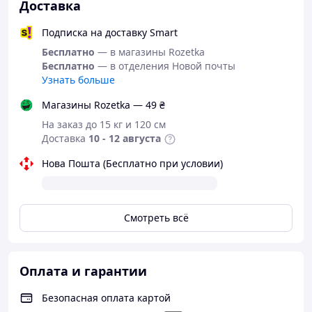
Доставка
Подписка на доставку Smart
Бесплатно
— в магазины Rozetka
Бесплатно
— в отделения Новой почты
Узнать больше
Магазины Rozetka — 49 ₴
━━━━━━━━━━━━━━━━━━
На заказ до 15 кг и 120 см
Доставка
10 - 12 августа
⭐ Детали образа
Топ
Нова Пошта (Бесплатно при условии)
Короткий белый топ с V-образным вырезом и
короткими рукавами подчеркивает силуэт. Передняя
часть украшена
тремя золотистыми пуговицами
, а
Смотреть всё
плечи дополнены
синими погонами
. Рукава отделаны
декоративной атласной лентой.
Мини-юбка
Синяя юбка облегающего кроя создает аккуратный
Оплата и гарантии
силуэт и красиво сидит по фигуре. Для удобства
предусмотрена
застежка-молния сзади
.
Безопасная оплата картой