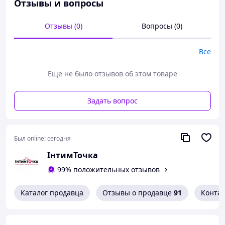
Отзывы и вопросы
Отзывы (0)
Вопросы (0)
Все
Еще не было отзывов об этом товаре
Женский
ролевой костюм стюардессы
создан для тех,
кто хочет добавить новых впечатлений и создать
эффектный образ. Стильное сочетание
белого топа и
Задать вопрос
синей мини-юбки
напоминает форму
бортопроводницы и смотрится очень привлекательно.
Костюм хорошо подчеркивает фигуру благодаря
Был online:
сегодня
облегающему крою и эластичному материалу. Все
элементы комплекта подобраны таким образом, чтобы
ІнтимТочка
образ выглядел гармонично и завершен.
99% положительных отзывов
Каталог продавца
Отзывы о продавце
91
Конта