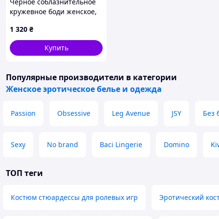
Черное соблазнительное
кружевное боди женское,
эротическое белье,
1 320
₴
эластичное
Купить
Популярные производители
в категории
Женское эротическое белье и одежда
Passion
Obsessive
Leg Avenue
JSY
Без 
Sexy
No brand
Baci Lingerie
Domino
Ki
ТОП теги
Костюм стюардессы для ролевых игр
Эротический кос