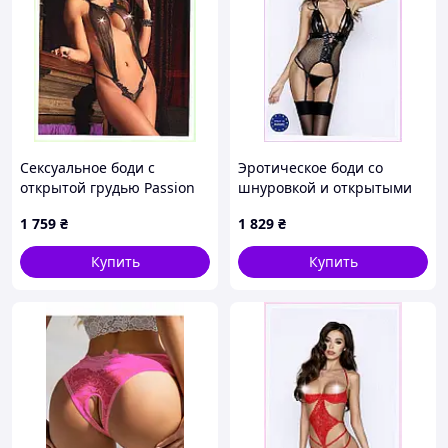
Сексуальное боди с
Эротическое боди со
открытой грудью Passion
шнуровкой и открытыми
черное E11157PE90
чашками для взрослых
1 759
₴
1 829
₴
1115C81TB8
Купить
Купить