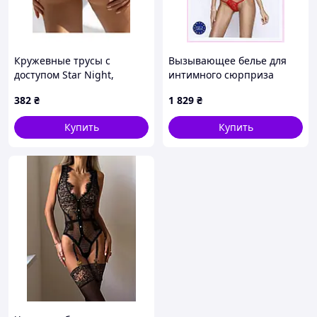
Кружевные трусы с
Вызывающее белье для
доступом Star Night,
интимного сюрприза
розовые, M
Passion L/XL 9KC5T6542
382
₴
1 829
₴
Купить
Купить