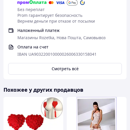
Краватка
Декоративная лента, которая завязывается на шее,
Без переплат
гармонично дополняет образ и придает ему стиля.
Prom гарантирует безопасность
Вернем деньги при отказе от посылки
Полотка
Головной убор в виде синей пилотки украшен
белой
Наложенный платеж
лентой и золотистой пуговицей
, подчеркивающий
Магазины Rozetka, Нова Пошта, Самовывоз
тематику костюма.
Оплата на счет
━━━━━━━━━━━━━━━━━━
IBAN UA903220010000026006330158041
📦 Комплектация
• топ
Смотреть всё
• мини-юбка
• краватка
• пилотка
Похожее у других продавцов
━━━━━━━━━━━━━━━━━━
📐 Размеры
Подходит на
XS, S, M
• передняя часть топа
21 см
(тянется к ≈ 30 см)
• ширина топа по спинке -
37 см
(тянется к ≈ 50 см)