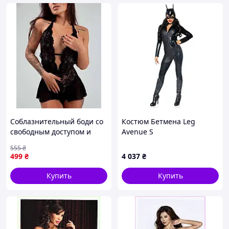
Соблазнительный боди со
Костюм Бетмена Leg
свободным доступом и
Avenue S
игривой юбочкой L
555
₴
Черный
499
₴
4 037
₴
Купить
Купить