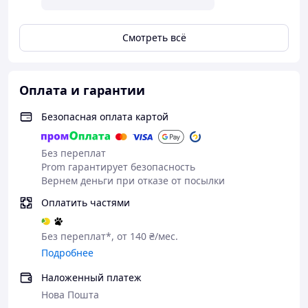
дополнительному отростку для клитора,
устройство обеспечивает
одновременную
стимуляцию точки G и клитора
, усиливая
Смотреть всё
ощущения и помогая быстрее достичь яркого
оргазма.
Функция
фрикций (движения вперед-назад)
в
Оплата и гарантии
сочетании с вибрацией создает эффект
максимально приближенный к реальному
Безопасная оплата картой
контакту.
Без переплат
⚡ Основные преимущества:
Prom гарантирует безопасность
Вернем деньги при отказе от посылки
✔
Фрикционные движения 🔥
Имитация реальных движений — более глубокие
Оплатить частями
и естественные ощущения
✔
9 режимов вибрации + 3 режима фрикций
Без переплат*, от 140 ₴/мес.
Комбинируй режимы и находи идеальный
Подробнее
вариант под себя
Наложенный платеж
✔
Двойная стимуляция 💋
Нова Пошта
Одновременно воздействует на точку G и клитор