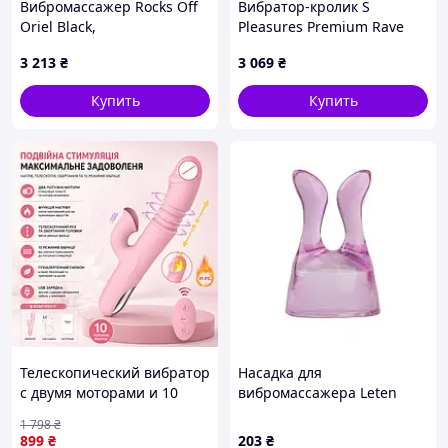
Вибромассажер Rocks Off
Вибратор-кролик S
Oriel Black,
Pleasures Premium Rave
водонепроницаемый,
Black - SX4591
3 213
₴
3 069
₴
гибкая головка, небольшой
и мощный, LED-подс
Купить
Купить
Телескопический вибратор
Насадка для
с двумя моторами и 10
вибромассажера Leten
режимами,
точки G - 2 (40 x 60 мм)
1 798
₴
Водонепроницаемый
Кайф
899
₴
203
₴