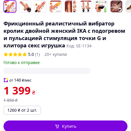
Фрикционный реалистичный вибратор
кролик двойной женский IKA с подогревом
и пульсацией стимуляция точки G и
клитора секс игрушка
Код: SE-1134
5.0
(1)
20+ купили
Готово к отправке
140
от
₴
/мес
1 399
₴
1 850
₴
1260
₴
от 2 шт.
Купить