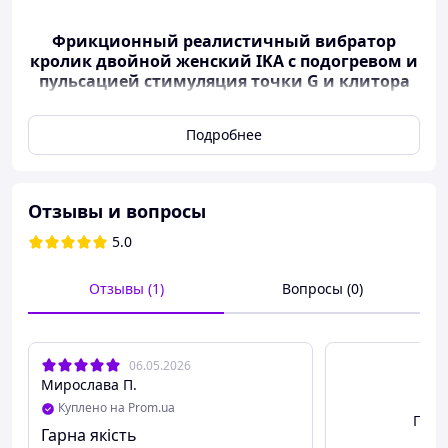
Фрикционный реалистичный вибратор
кролик двойной женский IKA с подогревом и
пульсацией стимуляция точки G и клитора
секс игрушка
Подробнее
🔥 Фрикционный реалистичный вибратор-
кролик IKA с подогревом и пульсацией —
Отзывы и вопросы
двойная стимуляция точки G и клитора
5.0
Отзывы (1)
Вопросы (0)
06.05.2026
Мирослава П.
Куплено на Prom.ua
Посм
Гарна якість