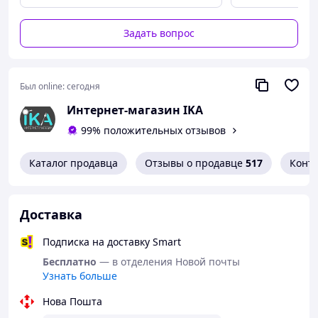
Задать вопрос
Был online:
сегодня
Интернет-магазин IKA
99% положительных отзывов
Открой новый уровень удовольствия с
инновационным вибратором IKA, который
Каталог продавца
Отзывы о продавце
517
Конт
сочетает
фрикционные движения, вибрацию
и подогрев
для максимально реалистичных
ощущений 😈
Доставка
Это не просто игрушка — это полноценная
имитация живого движения и глубокой
Подписка на доставку Smart
стимуляции.
Бесплатно
— в отделения Новой почты
Узнать больше
💎 Описание
Нова Пошта
Благодаря продуманной анатомической форме и