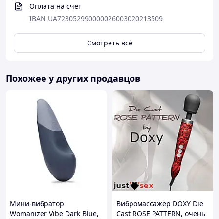
Оплата на счет
✔
Функция подогрева 🌡️
IBAN UA723052990000026003020213509
Нагрев до ~39°C — ощущение максимально
приближено к телу
Смотреть всё
✔
Реалистичная форма
Детализированный дизайн усиливает
визуальные и физические ощущения
Похожее у других продавцов
✔
Мягкий приятный материал
Комфортный для тела, не вызывает раздражения
✔
Водонепроницаемый 💧
Подходит для использования в душе или ванной
✔
Беспроводной и перезаряжаемый 🔌
Зарядка от USB (ПК, power bank, авто)
Мини-вибратор
Вибромассажер DOXY Die
Womanizer Vibe Dark Blue,
Cast ROSE PATTERN, очень