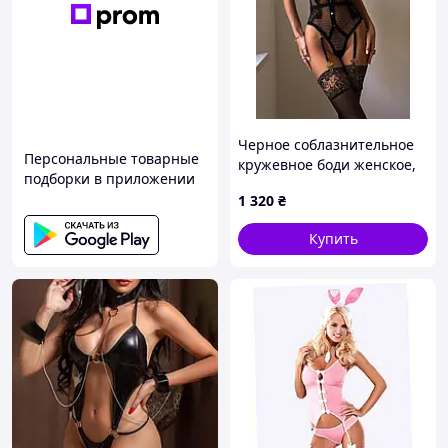
Черное соблазнительное
Персональные товарные
кружевное боди женское,
подборки в приложении
эротическое белье,
1 320
₴
эластичное
Купить