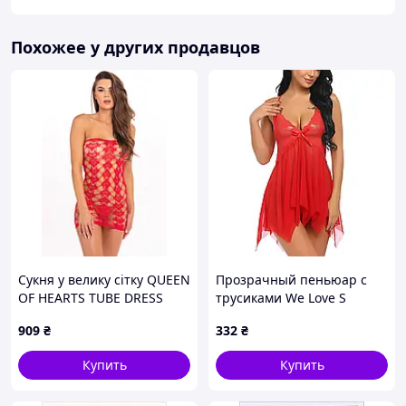
Похожее у других продавцов
Сукня у велику сітку QUEEN
Прозрачный пеньюар с
OF HEARTS TUBE DRESS
трусиками We Love S
RED, OS
Красный (red_s_DLSC432),
909
₴
332
₴
8762500 - 285
Купить
Купить