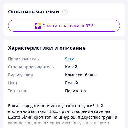
Оплатить частями
Оплатить частями от 57 ₴
Характеристики и описание
Производитель
Sexy
Страна производитель
Китай
Вид изделия
Комплект белья
Цвет
Белый
Тип ткани
Полиэстер
Бажаєте додати перчинки у ваші стосунки? Цей
еротичний костюм "Школярки" створений саме для
цього! Білий кроп-топ на шнурівці підкреслює груди, а
коротка спідниця в червону клітинку з пікантними