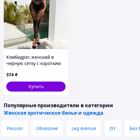
Комбидрес женский в
черную сетку с коротким
рукавом XS XL.
374
₴
Бодистокинг эластичный
бесшовный фон с
Купить
геометрическим узором.
Популярные производители
в категории
Женское эротическое белье и одежда
Passion
Obsessive
Leg Avenue
JSY
Без 