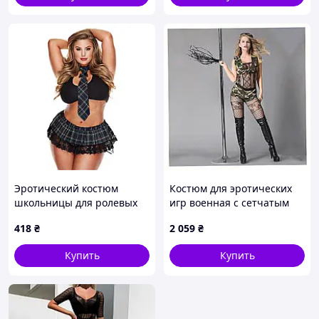
Эротический костюм
Костюм для эротических
школьницы для ролевых
игр военная с сетчатым
игр We Love M
комбинезоном 191X2577E
418
₴
2 059
₴
Купить
Купить