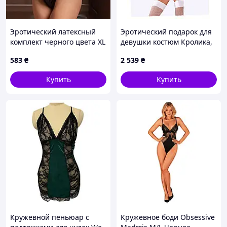
Эротический латексный
Эротический подарок для
комплект черного цвета XL
девушки костюм Кролика,
We Love, 8123142 - 579
T87X50821
583
₴
2 539
₴
Купить
Купить
Кружевной пеньюар с
Кружевное боди Obsessive