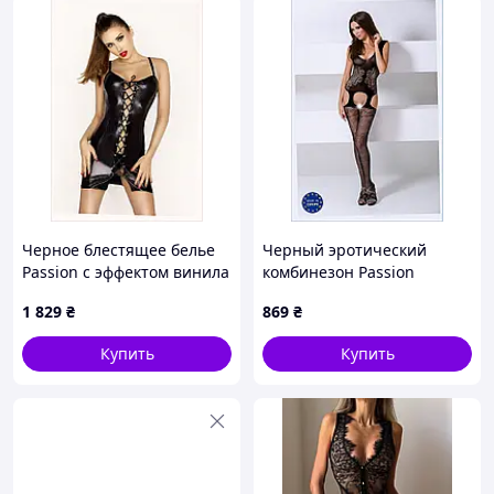
Черное блестящее белье
Черный эротический
Passion с эффектом винила
комбинезон Passion
L/XL 1E11581P2
универсальный,
1 829
₴
869
₴
110M35C6X3
Купить
Купить