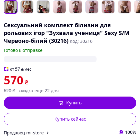
Сексуальний комплект білизни для
рольових ігор "Зухвала учениця" Sexy S/M
Червоно-білий (30216)
Код: 30216
Готово к отправке
57
от
₴
/мес
570
₴
620
₴
скидка еще 22 дня
Купить
Купить сейчас
100%
Продавец mi-store