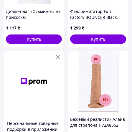
Дилдо-плаг «Осьминог» на
Фаллоимитатор Fun
присоске:
Factory BOUNCER Black,
текстурированный
шарики внутри, эффект
1 117
₴
1 299
₴
фаллоимитатор 15,3 см,
вибрации, диаметр 3,9 см
силикон, размер S,
Купить
Купить
прозрачный
Бежевый реалистик Алайв
Персональные товарные
для страпона H72A8562
подборки в приложении