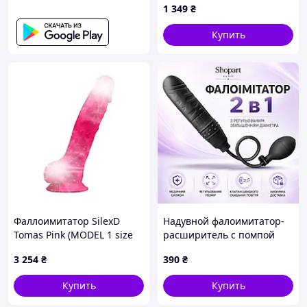
1 349
₴
Купить
Фаллоимитатор SilexD
Надувной фалоимитатор-
Tomas Pink (MODEL 1 size
расширитель с помпой
9in), двухслойный,
(Медический силикон,
3 254
₴
390
₴
силикон+Silexpan, диаметр
регулируемый размер)
4,9см Эротические товары
Купить
Купить
для взрослых