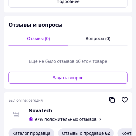
Подробнее
сгибать его в любом направлении и удерживать форму,
что позволяет точно подогнать дилдо под ваши
уникальные контуры. Достигните идеального угла
изгиба для моментов чистого наслаждения.
Отзывы и вопросы
Характеристики
Отзывы (0)
Вопросы (0)
Тип Аксессуары для секс-машин
Цвет Телесный
Размеры 22 х 17 х 8.5
Вес 0.220 кг
Еще не было отзывов об этом товаре
Задать вопрос
Был online:
сегодня
NovaTech
97% положительных отзывов
Каталог продавца
Отзывы о продавце
62
Конта