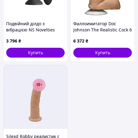
Подвійний ділдо з
Фаллоимитатор Doc
вібрацією NS Novelties
Johnson The Realistic Cock 6
INYA - Duet - Black
inch White - ULTRASKYN,
3 796
₴
6 372
₴
Vack-U-Lock
Купить
Купить
Silexd Robby реалистик с