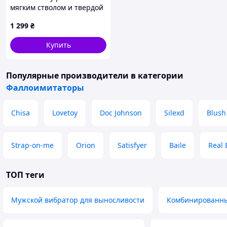
мягким стволом и твердой
присоской 72861AB8M
1 299
₴
Купить
Популярные производители
в категории
Фаллоимитаторы
Chisa
Lovetoy
Doc Johnson
Silexd
Blush
Strap-on-me
Orion
Satisfyer
Baile
Real 
ТОП теги
Мужской вибратор для выносливости
Комбинированны