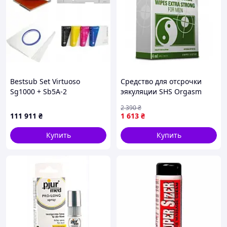
Bestsub Set Virtuoso
Средство для отсрочки
Sg1000 + Sb5A-2
эякуляции SHS Orgasm
Сублімація Zessb5A2Va3
Control Wipes 6 шт
2 390
₴
111 911
₴
1 613
₴
Купить
Купить