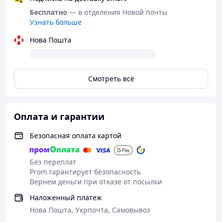
Бесплатно
— в отделения Новой почты
Узнать больше
Нова Пошта
Смотреть всё
Оплата и гарантии
Возбуждающие капли
Безопасная оплата картой
Без переплат
Prom гарантирует безопасность
для женщин "Gold Fly" созданы с
Вернем деньги при отказе от посылки
использованием сильнодействующего
возбуждающего экстракта «HS», добытого из
Наложенный платеж
шпанской мушки, самого сильного
Нова Пошта, Укрпочта, Самовывоз
возбуждающего средства, известного на