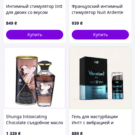
Интимный стимулятор Intt
Французский интимный
для двоих со вкусом
стимулятор Nuit Ardente
алкогольного коктейля
для мужской энергии
849
₴
939
₴
134B586C7
728H46A9A
Купить
Купить
Shunga Intoxicating
Гель для мастурбации
Chocolate съедобное масло
Интт с вибрацией и
для тела X111K7561T
покалыванием, 13A458M66
1 339
₴
889
₴