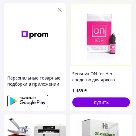
Производитель:
сделано в Таиланде.
А также посетите пожалуйста
раздел мужских возбуждающих
средств.
Не забудьте и про
своего партнера!
Sensuva ON for Her
Персональные товарные
средство для яркого
подборки в приложении
оргазма 2313661PE
1 189
₴
Купить