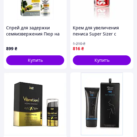
Спрей для задержки
Крем для увеличения
семяизвержения Пюр на
пениса Super Sizer с
20 мл A125541HK0
растительными
1 210
₴
экстрактами, 200 мл
899
₴
816
₴
Купить
Купить