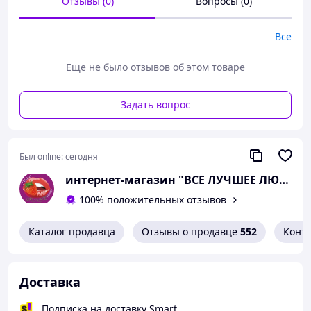
Отзывы (0)
Вопросы (0)
Все
Еще не было отзывов об этом товаре
Задать вопрос
Предлагаем Вашему вниманию всемирно
известный женский возбудитель "Gold Fly"
Был online:
сегодня
Голд Флай также поштучно:
интернет-магазин "ВСЕ ЛУЧШЕЕ ЛЮДЯМ"
100% положительных отзывов
Каталог продавца
Отзывы о продавце
552
Конт
Доставка
Подписка на доставку Smart