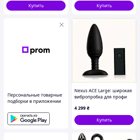
Купить
Купить
Nexus ACE Large: широкая
Персональные товарные
вибропробка для профи
подборки в приложении
7B286K6C7
4 299
₴
Материал: нержавеющая сталь и горный хрусталь.
Купить
Длина: 72 мм;
Максимальный диаметр: 28 мм;