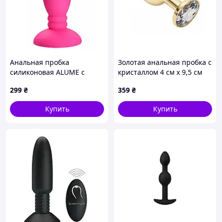
Анальная пробка
Золотая анальная пробка с
силиконовая ALUME с
кристаллом 4 см х 9,5 см
рельефной ножкой, ярко-
Фиолетовый
299
₴
359
₴
розовая, S Sex Aura
Купить
Купить