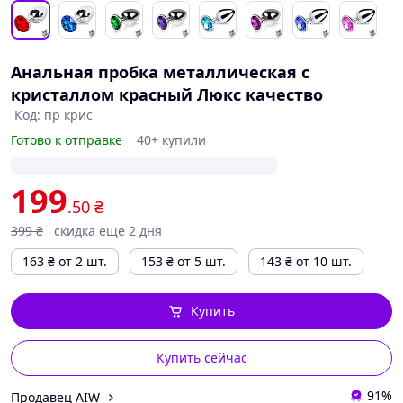
Анальная пробка металлическая с
кристаллом красный Люкс качество
Код: пр крис
Готово к отправке
40+ купили
199
.50
₴
399
₴
скидка еще 2 дня
163
₴
от 2 шт.
153
₴
от 5 шт.
143
₴
от 10 шт.
Купить
Купить сейчас
91%
Продавец AIW