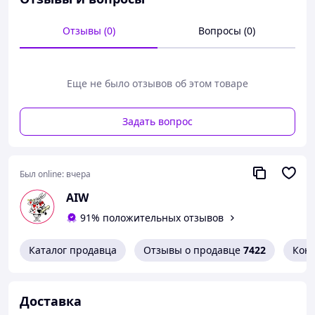
Изящное анальное украшение – и удовольствие
Отзывы (0)
Вопросы (0)
одновременно! Металлическая анальная пробка
маленького размера, украшенная ограненным
кристаллом – это не только необычный интимный
аксессуар. Выполненная из гладкого, скользкого
Еще не было отзывов об этом товаре
металла, она подарит ощущение наполнености и
приятной тяжести.
Задать вопрос
Был online:
вчера
AIW
91% положительных отзывов
Каталог продавца
Отзывы о продавце
7422
Кон
Доставка