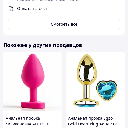
Оплата на счет
Смотреть всё
Похожее у других продавцов
Благодаря удобной форме – узкому кончику и тонкой
ножке – эта анальная пробка подойдет для длительного
Анальная пробка
Анальная пробка Egzo
ношения как опытным, так и начинающим любителям
силиконовая ALUME BE
Gold Heart Plug Aqua M с