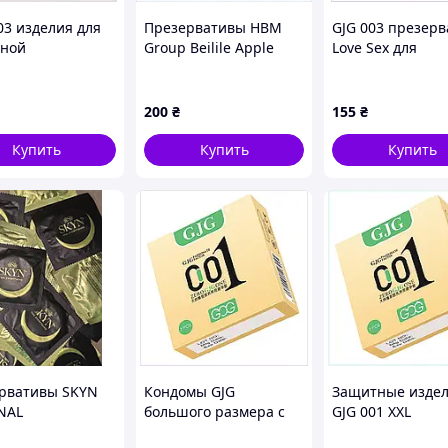
03 изделия для
Презервативы HBM
GJG 003 презер
ной
Group Beilile Apple
Love Sex для
ацепции 3 ед
Яблоко 10 шт (A_byt-
интимного
532CP
85) 894248MA2
удовольствия
90295C32C
200
₴
155
₴
Купить
Купить
Купить
рвативы SKYN
Кондомы GJG
Защитные изде
 13 см. Ты найдешь свой размер в наших
NAL
большого размера с
GJG 001 XXL
шт, 10шт и 36шт. для повседневных нужд.
ические
обильной смазкой 3
ультратонкие 3 