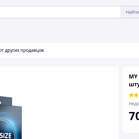
Найти
от других продавцов
MY 
шту
Недо
7