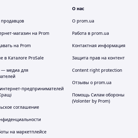
О нас
 продавцов
О prom.ua
ернет-магазин
на Prom
Работа в prom.ua
авать на Prom
Контактная информация
 в Каталоге ProSale
Защита прав на контент
 — медиа для
Content right protection
ателей
Отзывы о prom.ua
 интернет-предпринимателей
Кращі
Помощь Силам обороны
(Volonter by Prom)
льское соглашение
онфиденциальности
боты на маркетплейсе