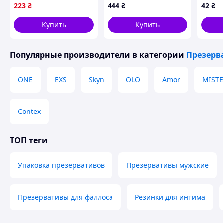
шт. (4820144771958) -
Durex Dual Extase
безла
223
₴
444
₴
42
₴
Качество! Гарантия!
(рельєфні з
Скін
MegaTorg.com.ua
анестетиком) 12 шт.
Купить
Купить
(5052197053432)
Популярные производители
в категории
Презерв
ONE
EXS
Skyn
OLO
Amor
MISTE
Contex
ТОП теги
Упаковка презервативов
Презервативы мужские
Презервативы для фаллоса
Резинки для интима