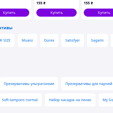
тексные Скин
шт, 90P2TX9535
90M2953C5
155
₴
155
₴
Купить
Купить
Купить
ативы
R SIZE
Muaisi
Durex
Satisfyer
Sagami
Презервативы ультратонкие
Презервативы для парней
Soft-tampons normal
Набор насадок на пенис
My Si