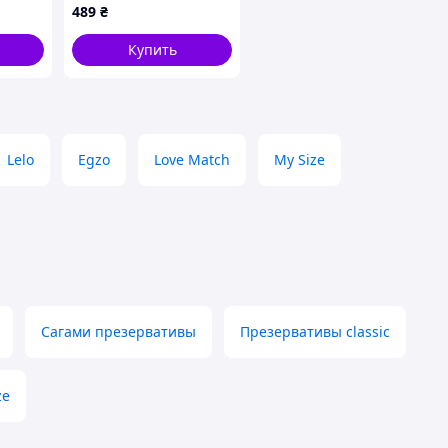
489
₴
Купить
Lelo
Egzo
Love Match
My Size
Сагами презервативы
Презервативы classic
ze