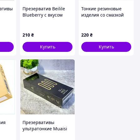
вативы
Презерватив Beilile
Тонкие резиновые
Blueberry с вкусом
изделия со смазкой
черники 10 шт.
для секса 10 шт,
9029M52B6
210
₴
220
₴
Купить
Купить
лия
Презервативы
ультратонкие Muaisi
шт,
001 Black 12 шт