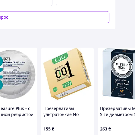
 добавили 2 размера, сделали их более тонкими и
прос
EX
ования чистого VYTEX: латекс, содержащий на 90%
енно уменьшение запаха презерватива благодаря
рвативы MY с толщиной стенки всего 0,05–0,06 мм
 на ощупь.
ов и не содержат ингредиентов или материалов
арты и производятся в соответствии с
ом. Все продукты имеют маркировку CE и
93/42 / EEC.
easure Plus - с
Презервативы
Презервативы M
шной ребристой
ультратонкие No
Size диаметром 
лой
Brand GJG 001 BigXXL 3
тонкий латекс д
шт (2104619051)
максимального
155
₴
263
₴
комфорта и над