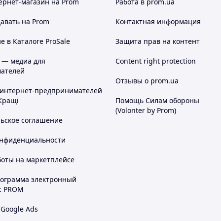
ернет-магазин
на Prom
Работа в prom.ua
авать на Prom
Контактная информация
 в Каталоге ProSale
Защита прав на контент
 — медиа для
Content right protection
ателей
Отзывы о prom.ua
 интернет-предпринимателей
Кращі
Помощь Силам обороны
(Volonter by Prom)
льское соглашение
онфиденциальности
боты на маркетплейсе
рограмма электронный
с PROM
 Google Ads