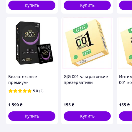
Купить
Купить
Ширина: 64 мм
Длинна: 223 мм
Безлатексные
GJG 001 ультратонкие
Интим
Материал: Латекс VYTEX
премиум-
презервативы
001 к
Форма: Цилиндрическая
презервативы SKYN
увеличенные 3 шт
902AK
5.0
(2)
Смазка: Силикон
Elite 24 шт,
EP9029535
С резервуаром
ультратонкие sexstyle
1 599
₴
155
₴
155
₴
Толщина стенки: 0,05мм
Доступные упаковки: 3шт, 10шт, 36шт
Купить
Купить
Размер 64 рекомендуется для окружности пениса от 13 до
презервативах. 64-ый размер в продаже в упаковках по 3