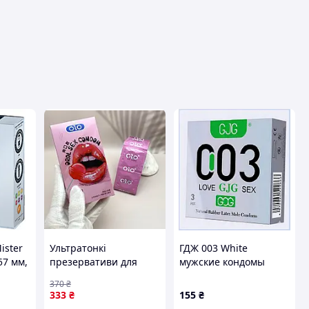
ister
Ультратонкі
ГДЖ 003 White
57 мм,
презервативи для
мужские кондомы
ля
орального сексу зі
классика 3 штуки
370
₴
смаком полуниці ,
90K295X32
333
₴
155
₴
ежной
10шт