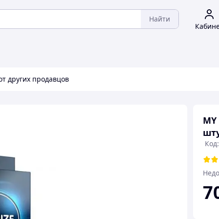
Найти
Кабин
от других продавцов
MY 
шту
Код:
Недо
7