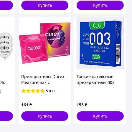
Купить
Купить
Презервативы Durex
Тонкие латексные
Olo
Pleasuremax с
презервативы 003
" 0,01
силиконовой смазкой
Blue 3 шт, K90M2953A3
)
5.0
(1)
с ребрами и точками 3
шт. 3958393 zabka
161
₴
155
₴
Купить
Купить