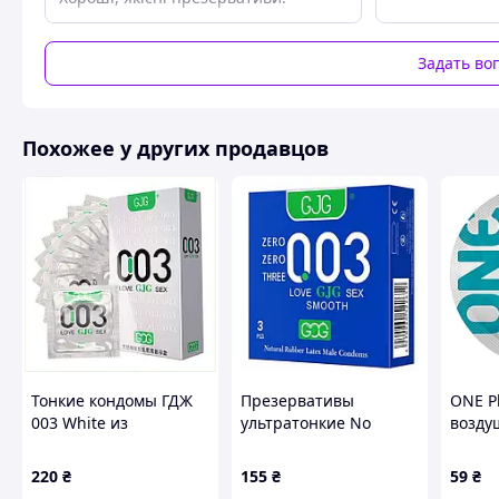
усовершенствовала сою линейку, по мимо приставки PRO,
улучшили качество материала.
Задать во
Презервативы MY SIZE PRO тонкие и латексные VYT
Продукт с низким содержанием аллергенов из-за использ
меньше латексных белков, чем обычный латекс. Существ
Похожее у других продавцов
использованию высокочистого латекса VYTEXLatex. Презе
SIZE PRO намного тоньше и кажется сверхчувствительной
Презервативы MY SIZE PRO веганские
Презервативы MY SIZE PRO не содержат никаких продукт
животного происхождения.
Наши веганские презервативы намного превосходят станд
сертифицированным и экологически безопасным процесс
соответствуют Директиве ЕС по медицинским устройствам 
Тонкие кондомы ГДЖ
Презервативы
ONE Pl
003 White из
ультратонкие No
возду
качественного латекса
Brand GJG 003 Blue 3
капсу
10 шт, 90CBK29530
шт (2104619049)
220
₴
155
₴
59
₴