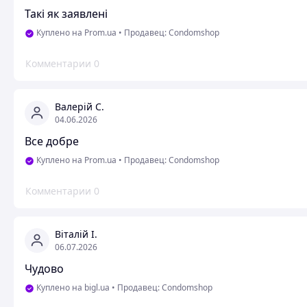
Такі як заявлені
Куплено на Prom.ua
•
Продавец: Condomshop
Комментарии
0
Валерій С.
04.06.2026
Все добре
Куплено на Prom.ua
•
Продавец: Condomshop
Комментарии
0
Віталій І.
06.07.2026
Чудово
Куплено на bigl.ua
•
Продавец: Condomshop