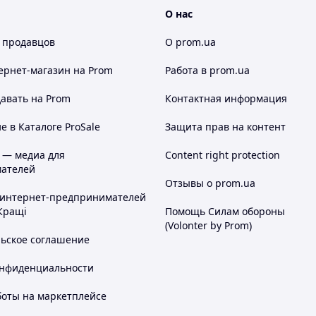
О нас
 продавцов
О prom.ua
ернет-магазин
на Prom
Работа в prom.ua
авать на Prom
Контактная информация
 в Каталоге ProSale
Защита прав на контент
 — медиа для
Content right protection
ателей
Отзывы о prom.ua
 интернет-предпринимателей
Кращі
Помощь Силам обороны
(Volonter by Prom)
льское соглашение
онфиденциальности
боты на маркетплейсе