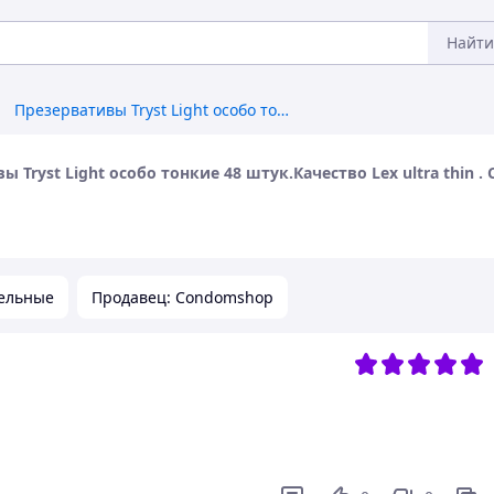
Найти
Презервативы Tryst Light особо тонкие 48 штук.Качество Lex ultra thin . Сертифицированный продукт .НОВИНКА !
ы Tryst Light особо тонкие 48 штук.Качество Lex ultra thi
ельные
Продавец: Condomshop