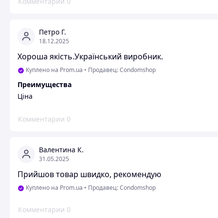
Комментарии
0
Петро Г.
18.12.2025
Хороша якість.Український виробник.
Куплено на Prom.ua
•
Продавец: Condomshop
Преимущества
Ціна
Комментарии
0
Валентина К.
31.05.2025
Прийшов товар швидко, рекомендую
Куплено на Prom.ua
•
Продавец: Condomshop
Комментарии
0