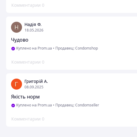
Комментарии
0
Надія Ф.
18.05.2026
Чудово
Куплено на Prom.ua
•
Продавец: Condomshop
Комментарии
0
Григорій А.
08.09.2025
Якість норм
Куплено на Prom.ua
•
Продавец: Condomseller
Комментарии
0