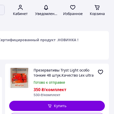
Кабинет
Уведомления
Избранное
Корзина
n . Сертифицированный продукт .НОВИНКА !
Презервативы Tryst Light особо
тонкие 48 штук.Качество Lex ultra
thin . Сертифицированный продукт
Готово к отправке
.НОВИНКА !
350
₴/комплект
530
₴/комплект
Купить