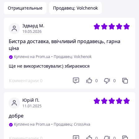
Отрицательные
Продавец: Volchenok
Эдвард М.
19.05.2026
Бистра доставка, ввічливий продавець, гарна
ціна
Куплено на Prom.ua
•
Продавец: Volchenok
Ще не використовували:) збираємося
Комментарии
0
0
0
Юрій П.
11.01.2025
добре
Куплено на Prom.ua
•
Продавец: CrossAva
Комментарии
0
0
0