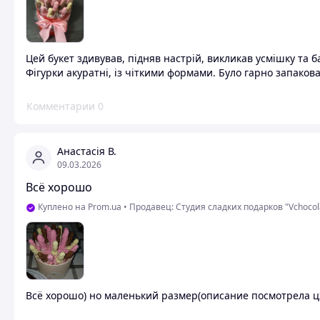
Цей букет здивував, підняв настрій, викликав усмішку та 
Фігурки акуратні, із чіткими формами. Було гарно запаков
Комментарии
0
Анастасія В.
09.03.2026
Всё хорошо
Куплено на Prom.ua
•
Продавец: Студия сладких подарков "Vchocol
Всё хорошо) но маленький размер(описание посмотрела цже