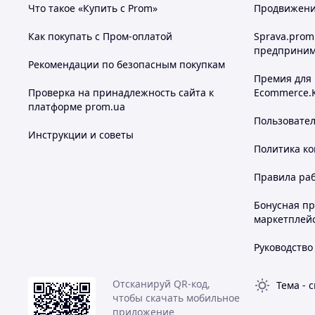
Что такое «Купить с Prom»
Продвижение
Как покупать с Пром-оплатой
Sprava.prom
предприним
Рекомендации по безопасным покупкам
Премия для
Проверка на принадлежность сайта к
Ecommerce.
платформе prom.ua
Пользовате
Инструкции и советы
Политика к
Правила ра
Бонусная п
маркетплей
Руководство
Отсканируй QR-код,
Тема
-
с
чтобы скачать мобильное
приложение