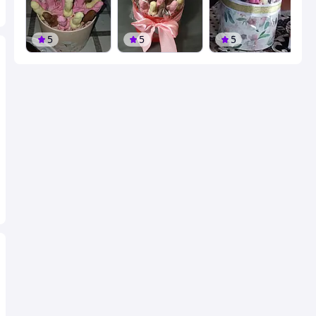
5
5
5