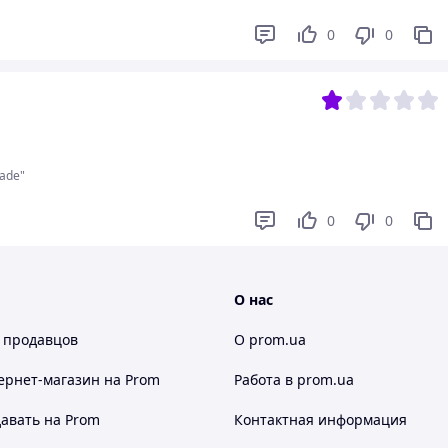
0
0
ade"
0
0
О нас
 продавцов
О prom.ua
ернет-магазин
на Prom
Работа в prom.ua
авать на Prom
Контактная информация