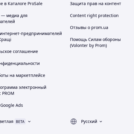
 в Каталоге ProSale
Защита прав на контент
 — медиа для
Content right protection
ателей
Отзывы о prom.ua
 интернет-предпринимателей
Кращі
Помощь Силам обороны
(Volonter by Prom)
льское соглашение
онфиденциальности
боты на маркетплейсе
рограмма электронный
с PROM
 Google Ads
ветлая
Русский
BETA