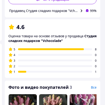
Продавец Студия сладких подарков "Vchocolade"
99%
4.6
Оценка товара на основе отзывов у продавца
Студия
сладких подарков "Vchocolade"
5
8
4
0
3
0
2
0
1
1
Фото и видео покупателей
3
Все