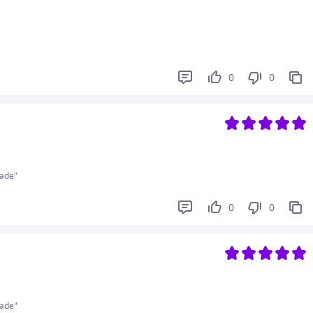
0
0
ade"
0
0
ade"