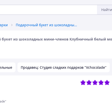
Найти
арки
Подарочный букет из шоколадных мини-членов Клубничный белый молочный шоколад
й букет из шоколадных мини-членов Клубничный белый м
ельные
Продавец: Студия сладких подарков "Vchocolade"
ade"