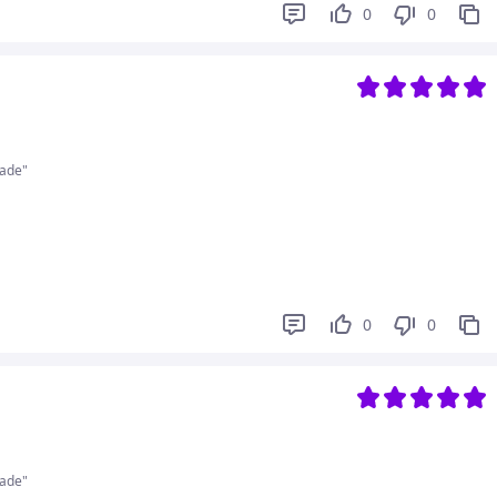
0
0
ade"
0
0
ade"