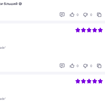
ки більший 😅
0
0
ade"
0
0
ade"