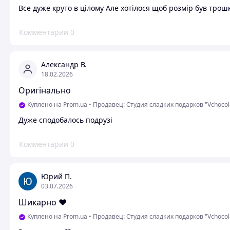
Все дуже круто в цілому Але хотілося щоб розмір був трош
Комментарии
0
Александр В.
18.02.2026
Оригінально
Куплено на Prom.ua
•
Продавец: Студия сладких подарков "Vchocol
Дуже сподобалось подрузі
Комментарии
0
Юрий П.
03.07.2026
Шикарно ♥️
Куплено на Prom.ua
•
Продавец: Студия сладких подарков "Vchocol