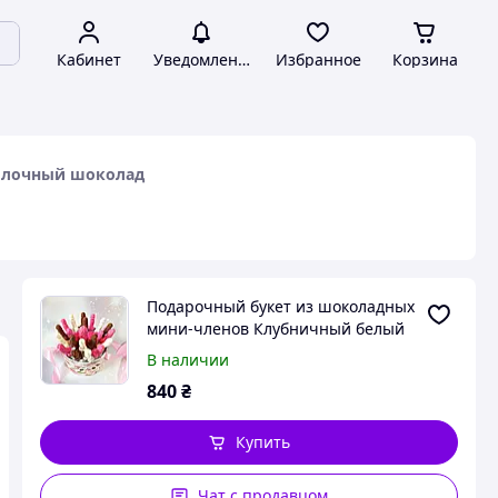
Кабинет
Уведомления
Избранное
Корзина
олочный шоколад
Подарочный букет из шоколадных
мини-членов Клубничный белый
молочный шоколад
В наличии
840
₴
Купить
Чат с продавцом