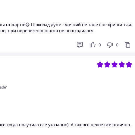
багато жартів😄 Шоколад дуже смачний не тане і не кришиться.
ано, при перевезенні нічого не пошкодилося.
0
0
ade"
 когда получила всё указанно). А так всё целое всё отлично.