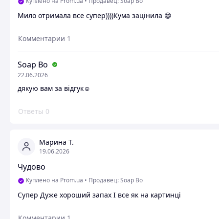
Куплено на Prom.ua
•
Продавец: Soap Bo
Мило отримала все супер))))Кума зацінила 😁
Комментарии
1
Soap Bo
22.06.2026
дякую вам за відгук☺️
Ответы
0
Марина Т.
19.06.2026
Чудово
Куплено на Prom.ua
•
Продавец: Soap Bo
Супер Дуже хороший запах І все як на картинці
Комментарии
1