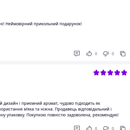
вні! Неймовірний прикольний подарунок!
0
0
й дизайн і приємний аромат, чудово підходить як
користання м’яка та ніжна. Продавець відповідальний і
ну упаковку. Покупкою повністю задоволена, рекомендую!
0
0