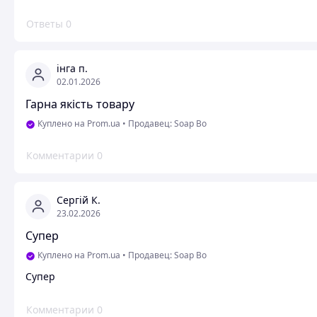
Ответы
0
інга п.
02.01.2026
Гарна якість товару
Куплено на Prom.ua
•
Продавец: Soap Bo
Комментарии
0
Сергій К.
23.02.2026
Супер
Куплено на Prom.ua
•
Продавец: Soap Bo
Супер
Комментарии
0