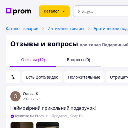
Каталог
Каталог товаров
Интимные товары
Эротические под
Отзывы и вопросы
про товар Подарочный
Отзывы (12)
Вопросы (0)
Есть фото/видео
Положительные
Отрицат
Ольга К.
29.10.2025
Неймовірний прикольний подарунок!
Куплено на Prom.ua
•
Продавец: Soap Bo