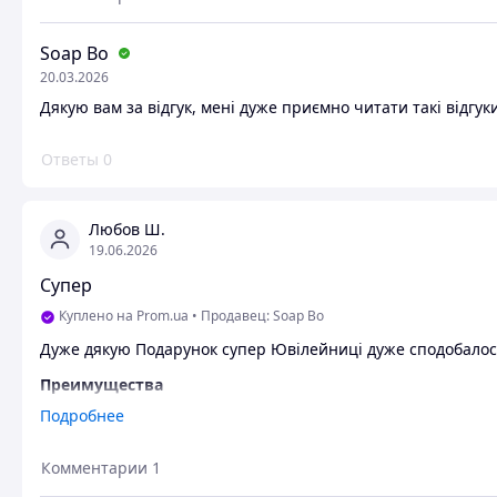
Soap Bo
20.03.2026
Дякую вам за відгук, мені дуже приємно читати такі відгук
Ответы
0
Любов Ш.
19.06.2026
Супер
Куплено на Prom.ua
•
Продавец: Soap Bo
Дуже дякую Подарунок супер Ювілейниці дуже сподобалос
Преимущества
Все супер
Подробнее
Недостатки
Комментарии
1
Недоліків не бачу