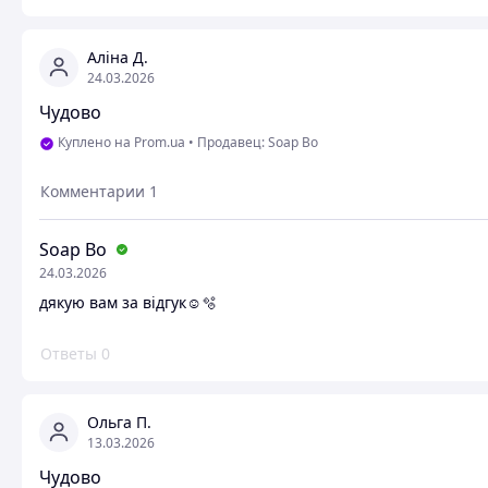
Аліна Д.
24.03.2026
Чудово
Куплено на Prom.ua
•
Продавец: Soap Bo
Комментарии
1
Soap Bo
24.03.2026
дякую вам за відгук☺️🫧
Ответы
0
Ольга П.
13.03.2026
Чудово