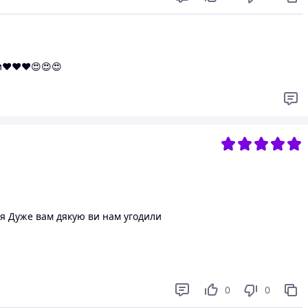
и❤️❤️❤️😍😍😍
я Дуже вам дякую ви нам угодили
0
0