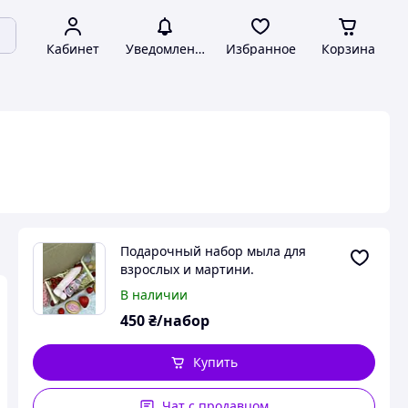
Кабинет
Уведомления
Избранное
Корзина
Подарочный набор мыла для
взрослых и мартини.
В наличии
450
₴/набор
Купить
Чат с продавцом