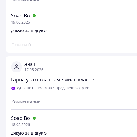
Soap Bo
19.06.2026
дякую за відгук☺️
Ответы
0
Яна Г.
17.05.2026
Гарна упаковка і саме мило класне
Куплено на Prom.ua
•
Продавец: Soap Bo
Комментарии
1
Soap Bo
18.05.2026
дякую за відгук☺️