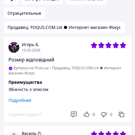
Отрицательные
Продавец: FOQUS.COM.UA ● Интернет магазин Фокус
Игорь Б.
10.05.2026
Розмір відповідний
Куплено на Prom.ua
•
Продавец: FOQUS.COM.UA ● Интернет
магазин Фокус
Преимущества
Збіжність з описом
Недостатки
Подробнее
Відсутні
Комментарии
0
0
0
Василь П.