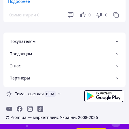
Подробнее
Якість супер
Комментарии
0
0
0
Недостатки
Недофарбовано
Покупателям
Продавцам
О нас
Партнеры
Тема
-
светлая
BETA
© Prom.ua — маркетплейс України, 2008-2026