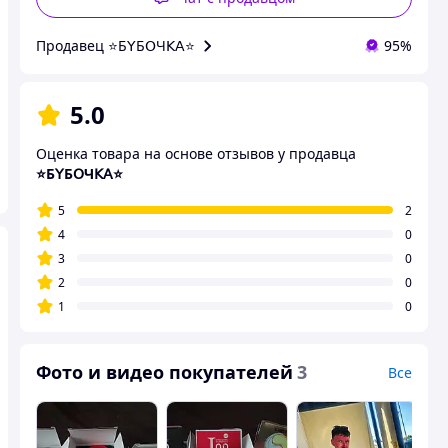
Продавец ⭐Б𝖸Б𝖮Ч𝖪𝖠⭐
95%
5.0
Оценка товара на основе отзывов у продавца
⭐Б𝖸Б𝖮Ч𝖪𝖠⭐
5
2
4
0
3
0
2
0
1
0
Фото и видео покупателей
3
Все