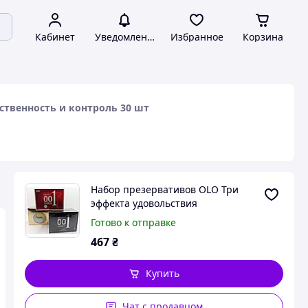
Кабинет
Уведомления
Избранное
Корзина
ственность и контроль 30 шт
Набор презервативов OLO Три
эффекта удовольствия
возбуждение, чувственность и
Готово к отправке
контроль 30 шт
467
₴
Купить
Чат с продавцом