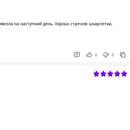
везла на наступний день. Хороші стречєві шкарпетки,
0
0