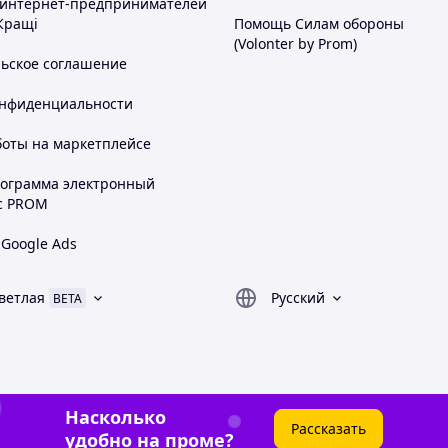
 интернет-предпринимателей
Кращі
Помощь Силам обороны
(Volonter by Prom)
льское соглашение
онфиденциальности
боты на маркетплейсе
рограмма электронный
с PROM
 Google Ads
ветлая
Русский
BETA
Насколько
Рассказать
удобно на проме?