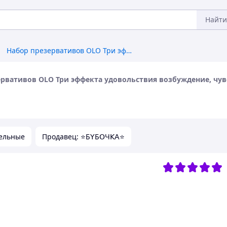
Найти
Набор презервативов OLO Три эффекта удовольствия возбуждение, чувственность и контроль 30 шт
ервативов OLO Три эффекта удовольствия возбуждение, чув
ельные
Продавец: ⭐Б𝖸Б𝖮Ч𝖪𝖠⭐