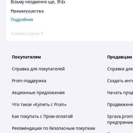
Візьму неодмінно ще, 💯👍
Преимущества
Тоненькі
Подробнее
Недостатки
Комментарии
0
Не виявив
Покупателям
Продавцам
Справка для покупателей
Справка для
Prom-поддержка
Создать инт
Акционные предложения
Начать прод
Что такое «Купить с Prom»
Продвижение
Как покупать с Пром-оплатой
Sprava.prom
предприним
Рекомендации по безопасным покупкам