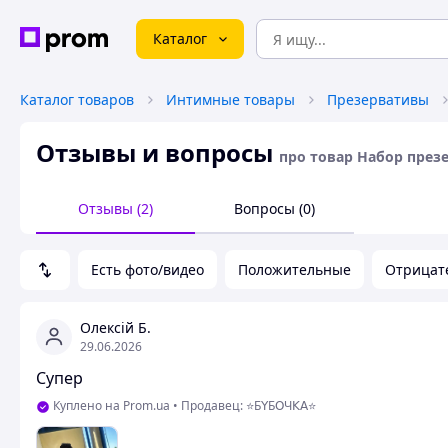
Каталог
Каталог товаров
Интимные товары
Презервативы
Отзывы и вопросы
про товар Набор през
Отзывы (2)
Вопросы (0)
Есть фото/видео
Положительные
Отрицат
Олексій Б.
29.06.2026
Супер
Куплено на Prom.ua
•
Продавец: ⭐Б𝖸Б𝖮Ч𝖪𝖠⭐