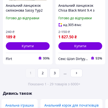
Анальний ланцюжок
Анальний ланцюжок
силіконова Sassy Typ2
Chisa Black Mont 9.4 з
пробка зонд Flirt
ланками різних діаметрів,
Готово до відправки
Готово до відправки
чорна. Знижка Страус
305
від
₴
/міс
240
₴
2 150
₴
189
₴
1 827
.50
₴
Купити
Купити
99%
93%
Flirt
Секс-Шоп Dirtyyy - Включи любовь!
1
2
3
...
Показано 1 - 29 товарів з 6000+
Дивись також
Анальна іграшка
Анальний корок для початківців