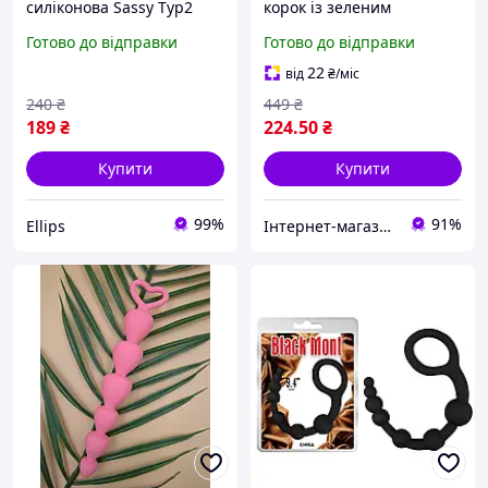
силіконова Sassy Typ2
корок із зеленим
пробка зонд Ellips
кристалом розмір S
Готово до відправки
Готово до відправки
довжина 2,8 см діаметр 7
см медична нержавіюча
22
від
₴
/міс
сталь
240
₴
449
₴
189
₴
224
.50
₴
Купити
Купити
99%
91%
Ellips
Інтернет-магазин Allegoriya