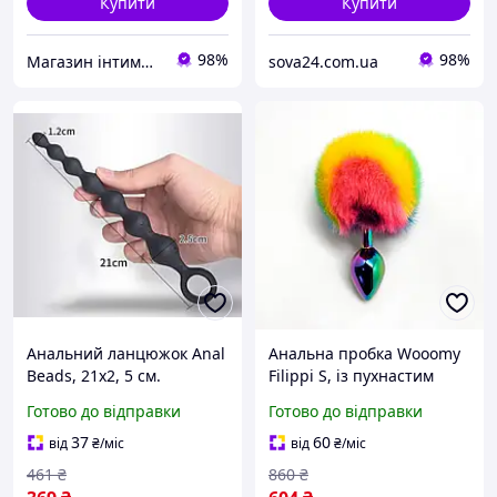
Купити
Купити
98%
98%
Магазин інтимних товарів "WeLove
sova24.com.ua
Анальний ланцюжок Anal
Анальна пробка Wooomy
Beads, 21х2, 5 см.
Filippi S, із пухнастим
хвостиком, діаметр 2,8 см,
Готово до відправки
Готово до відправки
довжина 7 см Sex Aura
37
60
від
₴
/міс
від
₴
/міс
461
₴
860
₴