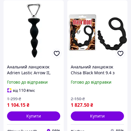
Анальний ланцюжок
Анальний ланцюжок
Adrien Lastic Arrow II,
Chisa Black Mont 9.4 з
чорний, силіконовий,
ланками різних діаметрів,
Готово до відправки
Готово до відправки
гнучкий, з металевою
чорна
ручкою, діаметр 3,2 см
110
від
₴
/міс
1 299
₴
2 150
₴
1 104
.15
₴
1 827
.50
₴
Купити
Купити
98%
85%