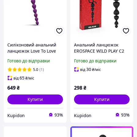
Силіконовий анальний
Анальний ланцюжок
ланцюжок Love To Love
EROSPACE WILD PLAY C2
BING BANG S - PURPLE
Готово до відправки
Готово до відправки
RAIN Ø 2.8см
30
5.0
(1)
від
₴
/міс
65
від
₴
/міс
649
₴
298
₴
Купити
Купити
93%
93%
Kupidon
Kupidon