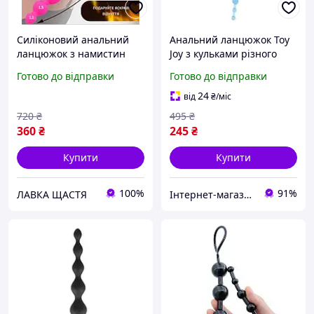
Силіконовий анальний
Анальний ланцюжок Toy
ланцюжок з намистин
Joy з кульками різного
різного діаметру, Анальна
діаметра, блакитний, 25
Готово до відправки
Готово до відправки
пробка гнучка з кільцем
см х 2 см
Інтимні ігра
24
від
₴
/міс
720
₴
495
₴
360
₴
245
₴
Купити
Купити
100%
91%
ЛАВКА ЩАСТЯ
Інтернет-магазин Allegoriya