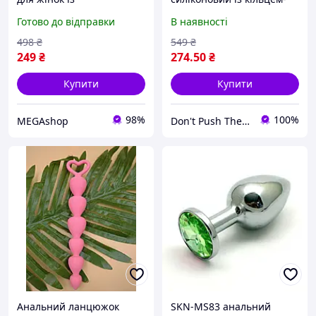
декоративним каменем,
фіксатором, гнучка
Готово до відправки
В наявності
діаметр 30 мм, стильна
стимуляція, 17.5 см
затичка для інтимних ігор
498
₴
549
₴
STONNERA.ART
249
₴
274
.50
₴
Купити
Купити
98%
100%
MEGAshop
Don't Push The Horses
Анальний ланцюжок
SKN-MS83 анальний