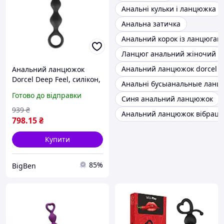
Анальні кульки і ланцюжка
Анальна затичка
Анальний корок із ланцюгам
Ланцюг анальний жіночий
Анальний ланцюжок dorcel de
Анальний ланцюжок
Dorcel Deep Feel, силікон,
Анальні бусыанальные ланц
макс. діаметр 2,5 см,
Готово до відправки
Синя анальний ланцюжок
пружна Sexual Fantasy
939
₴
Анальний ланцюжок вібраці
798
.15
₴
Купити
85%
BigBen