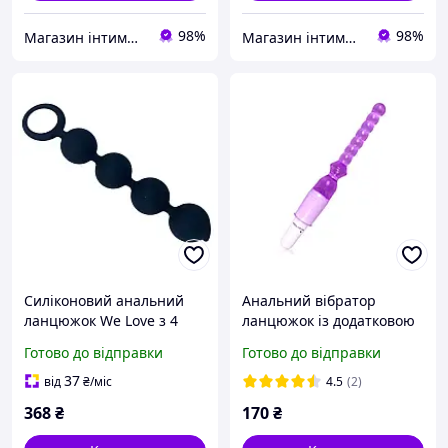
98%
98%
Магазин інтимних товарів "WeLove
Магазин інтимних товарів "WeLove
Силіконовий анальний
Анальний вібратор
ланцюжок We Love з 4
ланцюжок із додатковою
кульок Ø 2.5 см
стимуляцією
Готово до відправки
Готово до відправки
37
від
₴
/міс
4.5
(2)
368
₴
170
₴