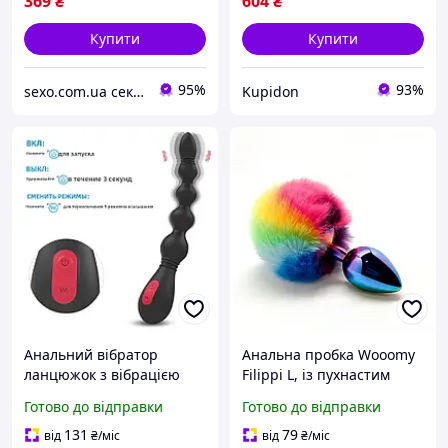
369
₴
604
₴
Купити
Купити
95%
93%
sexo.com.ua секс-шоп інтернет-магазин
Kupidon
Анальний вібратор
Анальна пробка Wooomy
ланцюжок з вібрацією
Filippi L, із пухнастим
гнучка
хвостиком, діаметр 4 см,
Готово до відправки
Готово до відправки
довжина 9 см
131
79
від
₴
/міс
від
₴
/міс