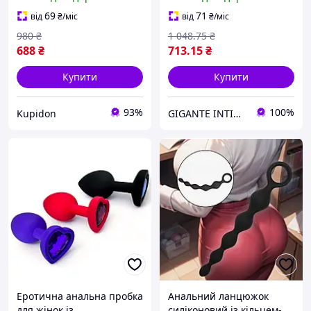
довжина 8 см
виготовлений із
шовковистого силікону
69
71
від
₴
/міс
від
₴
/міс
980
₴
1 048
.75
₴
688
₴
713
.15
₴
Купити
Купити
93%
100%
Kupidon
GIGANTE INTIM SHOP
Еротична анальна пробка
Анальний ланцюжок
для жінок із
силіконовий із кільцем-