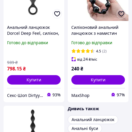
Анальний ланцюжок
Силіконовий анальний
Dorcel Deep Feel, силікон,
ланцюжок з намистин
макс. діаметр 2,5 см,
різного діаметру, Анальна
Готово до відправки
Готово до відправки
пружна
пробка-ланцюжок,
Анальні буси
4.5
(2)
24
від
₴
/міс
939
₴
798
.15
₴
240
₴
Купити
Купити
93%
97%
Секс-Шоп Dirtyyy - Включи любовь!
MaxShop
Дивись також
Анальний ланцюжок
Анальні буси