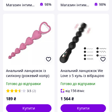
98%
98%
Магазин інтимних товарів "WeLove
Магазин інтимних товарів "WeLove
Анальний ланцюжок із
Анальний ланцюжок We
силікону (рожевий колір)
Love з 5 куль із вібрацією
(7 режимів USB) D9-2025
Готово до відправки
Готово до відправки
156
3.5
(2)
від
₴
/міс
189
₴
1 564
₴
Купити
Купити