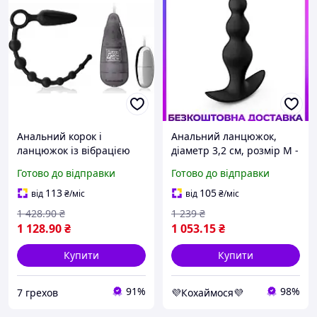
Анальний корок і
Анальний ланцюжок,
ланцюжок із вібрацією
діаметр 3,2 см, розмір М -
Booty Call від California
Dorcel TRAINING BEADS M
Готово до відправки
Готово до відправки
Exotic Novelties
113
105
від
₴
/міс
від
₴
/міс
1 428
.90
₴
1 239
₴
1 128
.90
₴
1 053
.15
₴
Купити
Купити
91%
98%
7 грехов
💜Кохаймося💜