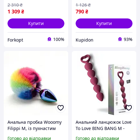
2 310
₴
1 126
₴
1 309
₴
790
₴
Купити
Купити
100%
93%
Forkopt
Kupidon
Анальна пробка Wooomy
Анальний ланцюжок Love
Filippi M, із пухнастим
To Love BING BANG M -
хвостиком, діаметр 3,4 см,
STAR PLUM, дуже ніжний,
Готово до відправки
Готово до відправки