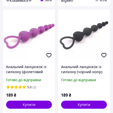
💜Кохаймося💜
BigBen
Анальний ланцюжок із
Анальний ланцюжок із
силікону (фіолетовий
силікону (чорний колір)
колір)
Готово до відправки
Готово до відправки
5.0
(2)
189
₴
189
₴
Купити
Купити