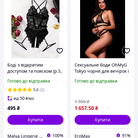
Боді з відкритим
Сексуальне боди OhMyG
доступом та пояском (р.S,
Tokyo чорне для вечірок і
чорний)
романтичних зустрічей з
Готово до відправки
Готово до відправки
блискучим ефектом L XL
5.0
(2)
50
від
₴
/міс
1 950
₴
495
₴
1 657
.50
₴
Купити
Купити
100%
91%
Malva Lingerie - інтернет-магазин жіночої білизни
EroMax