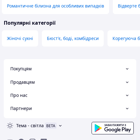
Романтичне білизна для особливих випадків
Відверте 
Популярні категорії
Жіночі сукні
Бюст'є, боді, комбідреси
Корегуюча б
Покупцям
Продавцям
Про нас
Партнери
Тема
-
світла
BETA