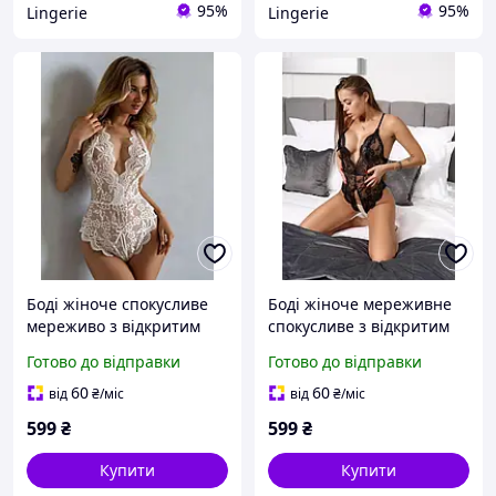
95%
95%
Lingerie
Lingerie
Боді жіноче спокусливе
Боді жіноче мереживне
мереживо з відкритим
спокусливе з відкритим
доступом, Біле M
доступом, чорний
Готово до відправки
Готово до відправки
60
60
від
₴
/міс
від
₴
/міс
599
₴
599
₴
Купити
Купити