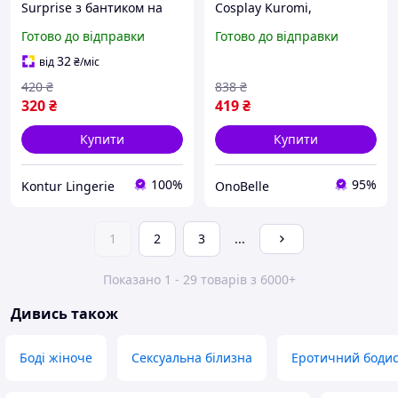
Surprise з бантиком на
Cosplay Kuromi,
грудях, сексуальне боді з
Сексуальний боді з
Готово до відправки
Готово до відправки
відкритим доступом,
відкритим доступом,
Прозоре боді для спокуси
Анімешний боді для
32
від
₴
/міс
Біле, M
рольових фантазій
420
₴
838
₴
320
₴
419
₴
Купити
Купити
100%
95%
Kontur Lingerie
OnoBelle
1
2
3
...
Показано 1 - 29 товарів з 6000+
Дивись також
Боді жіноче
Сексуальна білизна
Еротичний бодис