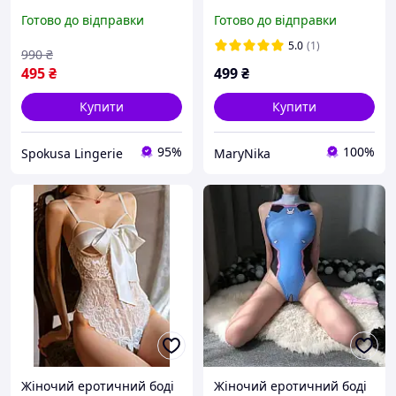
Косплей Captain America,
наліпками на груди стікіні
Готово до відправки
Готово до відправки
Стильне жіноче боді з
пестис XS, S, M
відкритим доступом
5.0
(1)
990
₴
495
₴
499
₴
Купити
Купити
95%
100%
Spokusa Lingerie
MaryNika
Жіночий еротичний боді
Жіночий еротичний боді