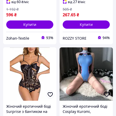
доступом, чорний 42-46
бантиками жінкам
60
27
від
₴
/міс
від
₴
/міс
Червоний
1 192
₴
505
₴
596
₴
267
.65
₴
Купити
Купити
93%
94%
Zohan-Textile
ROZZY STORE
Жіночий еротичний боді
Жіночий еротичний боді
Surprise з бантиком на
Cosplay Kuromi,