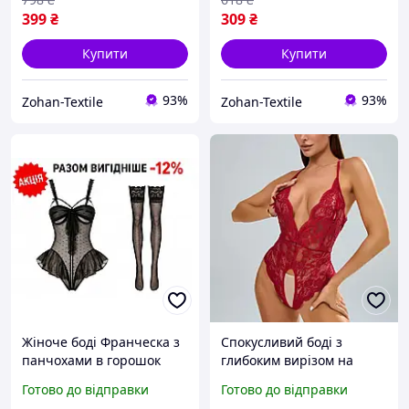
399
₴
309
₴
Купити
Купити
93%
93%
Zohan-Textile
Zohan-Textile
Жіноче боді Франческа з
Спокусливий боді з
панчохами в горошок
глибоким вирізом на
напівпрозорий комплект
грудях відкритий доступ
Готово до відправки
Готово до відправки
з оборками та відкритим
мереживний комплект з