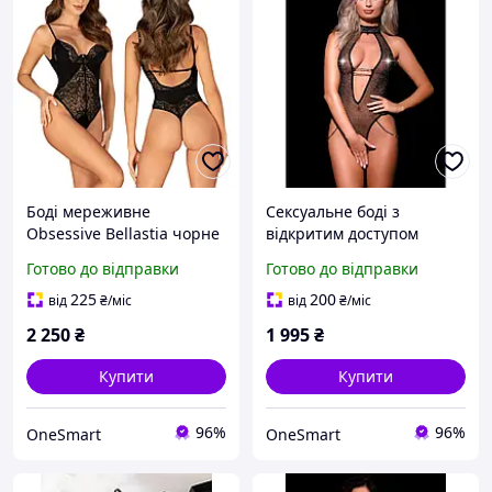
Боді мереживне
Сексуальне боді з
Obsessive Bellastia чорне
відкритим доступом
для романтичних
чорне L/XL полупрозоре
Готово до відправки
Готово до відправки
зустрічей з відкритим
для романтичних
доступом розмір XS/S
зустрічей та особливих
225
200
від
₴
/міс
від
₴
/міс
моментів
2 250
₴
1 995
₴
Купити
Купити
96%
96%
OneSmart
OneSmart