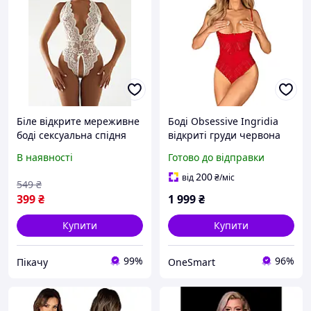
Біле відкрите мереживне
Боді Obsessive Ingridia
боді сексуальна спідня
відкриті груди червона
білизна для романтичних
мережива для
В наявності
Готово до відправки
зустрічей (P18030)
романтичних зустрічей з
доступом
200
від
₴
/міс
549
₴
399
₴
1 999
₴
Купити
Купити
99%
96%
Пікачу
OneSmart