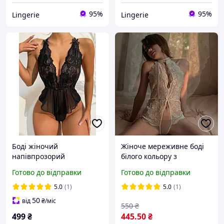
95%
95%
Lingerie
Lingerie
Боді жіночий
Жіноче мереживне боді
напівпрозорий
білого кольору з
еротичний з відкритим
відкритим доступом
Готово до відправки
Готово до відправки
доступом чорний M
5.0
(1)
5.0
(1)
50
від
₴
/міс
550
₴
499
₴
445
.50
₴