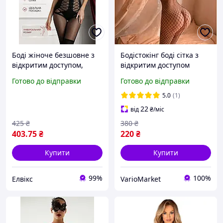
Боді жіноче безшовне з
Бодістокінг боді сітка з
відкритим доступом,
відкритим доступом
ефектом корсетної
комбінезон сітчастий з
Готово до відправки
Готово до відправки
шнурівки, відкритою
інтимним вирізом Vario
спиною, сітчасте,
Market
5.0
(1)
еротична білизна,
22
від
₴
/міс
універсальний
425
₴
380
₴
403
.75
₴
220
₴
Купити
Купити
99%
100%
Елвікс
VarioMarket