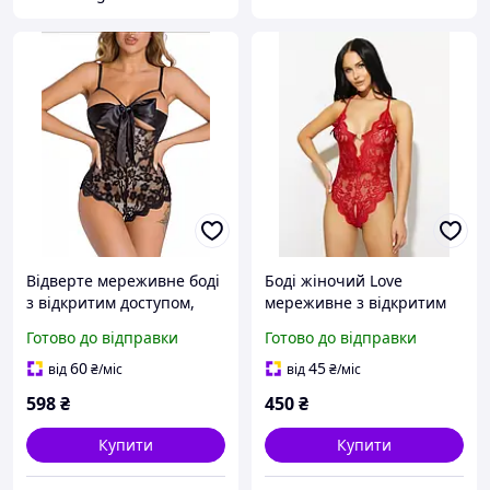
Відверте мереживне боді
Боді жіночий Love
з відкритим доступом,
мереживне з відкритим
Еротичний мереживний
доступом, червони
Готово до відправки
Готово до відправки
боді, Мереживне
еротичне боді
60
45
від
₴
/міс
від
₴
/міс
598
₴
450
₴
Купити
Купити