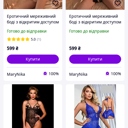
Еротичний мереживний
Еротичний мереживний
боді з відкритим доступом
боді з відкритим доступом
та обідком вушка XS, S, М
та обідком вушка XS, S, М
Готово до відправки
Готово до відправки
білий до 172 см
чорний до 172 см
5.0
(1)
599
₴
599
₴
Купити
Купити
100%
100%
MaryNika
MaryNika