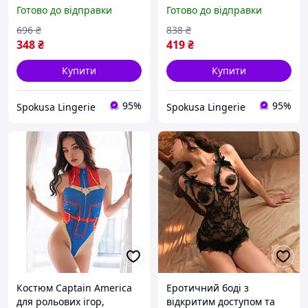
грудях, Сексуальний боді
Сексуальний боді з
Готово до відправки
Готово до відправки
з відкритим доступом,
відкритим доступом,
Прозорий боді для
Анімешний боді для
696
₴
838
₴
спокуси
рольових фантазій
348
₴
419
₴
Купити
Купити
95%
95%
Spokusa Lingerie
Spokusa Lingerie
Костюм Captain America
Еротичний боді з
для рольових ігор,
відкритим доступом та