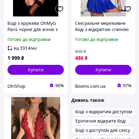
Боді з кружева OhMyG
Сексуальне мереживне
Paris чорне для жінок з
боді з відкритою спиною
відкритою груддю M-L
та доступом у синьому
Готово до відправки
Готово до відправки
сексуальне белье для
кольорі
романтичних зустрічей
333
від
₴
/міс
600
₴
1 999
₴
486
₴
Купити
Купити
90%
97%
Oh!Shop
Booms.com.ua
Дивись також
Боді з відкритим доступом
Еротичне відкрите боді
Боді з доступом для сексу