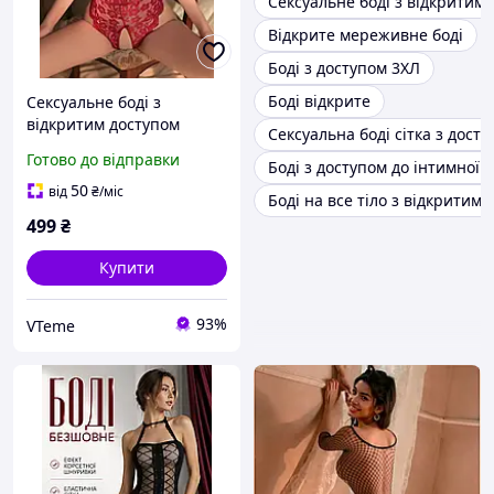
Сексуальне боді з відкритим
Відкрите мереживне боді
Боді з доступом 3ХЛ
Боді відкрите
Сексуальне боді з
відкритим доступом
Сексуальна боді сітка з дост
Готово до відправки
Боді з доступом до інтимної 
50
від
₴
/міс
Боді на все тіло з відкритим
499
₴
Купити
93%
VTeme