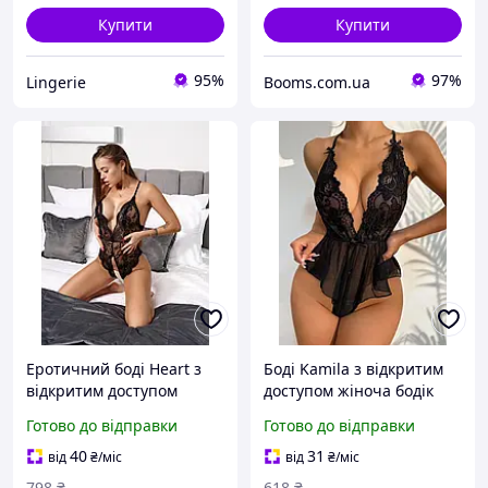
Купити
Купити
95%
97%
Lingerie
Booms.com.ua
Еротичний боді Heart з
Боді Kamila з відкритим
відкритим доступом
доступом жіноча бодік
жіноча боді білизна в
білизна в мереживо
Готово до відправки
Готово до відправки
мереживо вишитими
вишитими квітами колір
квітами колір чорний
чорний розмір M
40
31
від
₴
/міс
від
₴
/міс
розмір S
798
₴
618
₴