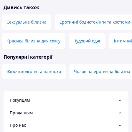
Дивись також
Сексуальна білизна
Еротичні бодистокінги та костюми-
Красива білизна для сексу
Чудовий одяг
Інтимний
Популярні категорії
Жіночі колготи та панчохи
Чоловіча еротична білизна і
Покупцям
Продавцям
Про нас