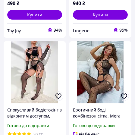
490
₴
940
₴
Купити
Купити
94%
95%
Toy Joy
Lingerie
Спокусливий бодістокінг з
Еротичний боді
відкритим доступом,
комбінезон сітка, Мега
Бодістокінг Desire, Сукня-
спокусливий бодістокінг
Готово до відправки
Готово до відправки
бодістокінг
сітка, Боді сітка з
панчохами бодістокінг
84
5.0
(2)
від
₴
/міс