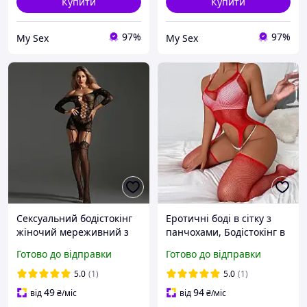
Купити
Купити
97%
97%
My Sex
My Sex
Сексуальний бодістокінг
Еротичні боді в сітку з
жіночий мереживний з
панчохами, Бодістокінг в
сітки, еротична білизна,
сіточку з панчохами
Готово до відправки
Готово до відправки
універсальний розмір
відкритою попкою,
зріст:145 185 см One Size,
Бодістокінг
5.0
(1)
5.0
(1)
чорний, 8082
49
94
від
₴
/міс
від
₴
/міс