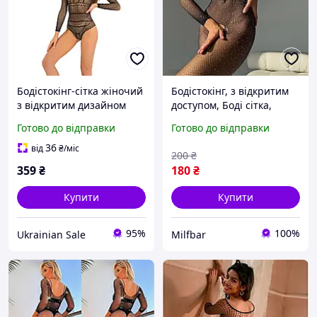
Бодістокінг-сітка жіночий
Бодістокінг, з відкритим
з відкритим дизайном
доступом, Боді сітка,
Комбінезон Сітка,
Готово до відправки
Готово до відправки
бодістокінг з блискітками
XS/L
36
від
₴
/міс
200
₴
359
₴
180
₴
Купити
Купити
95%
100%
Ukrainian Sale
Milfbar