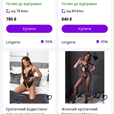
чорний жіночий
оголеною попкою, Боді-
Готово до відправки
Готово до відправки
еротичний комбінезон
сітка на все тіло,
Бодістокінг у сітку
78
84
від
₴
/міс
від
₴
/міс
780
₴
840
₴
Купити
Купити
95%
95%
Lingerie
Lingerie
Еротичний Бодистокінг
Жіночий еротичний