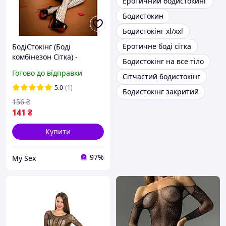
Еротичний бодистокинг
Бодистокин
Бодистокінг xl/xxl
Еротичне боді сітка
БодіСтокінг (Боді
комбінезон Сітка) -
Бодистокінг на все тіло
Чорний - Еротична
Готово до відправки
Сітчастий бодистокінг
білизна
5.0
(1)
Бодистокінг закритий
156
₴
141
₴
Купити
97%
My Sex