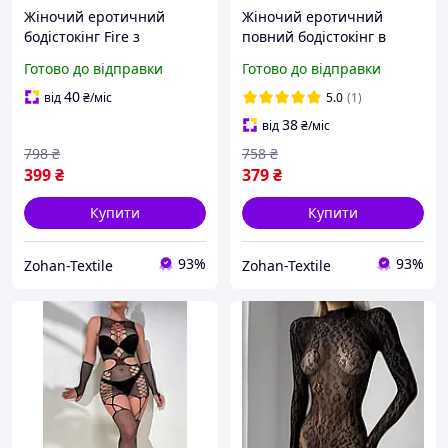
Жіночий еротичний
Жіночий еротичний
бодістокінг Fire з
повний бодістокінг в
декоративним візерунком
невелику сітку Гламур
Готово до відправки
Готово до відправки
відкритим доступом в
хижий принт леопард
сітку універсальний
універсальний колір
40
від
₴
/міс
5.0
(1)
чорний
чорний
38
від
₴
/міс
798
₴
758
₴
399
₴
379
₴
Купити
Купити
93%
93%
Zohan-Textile
Zohan-Textile