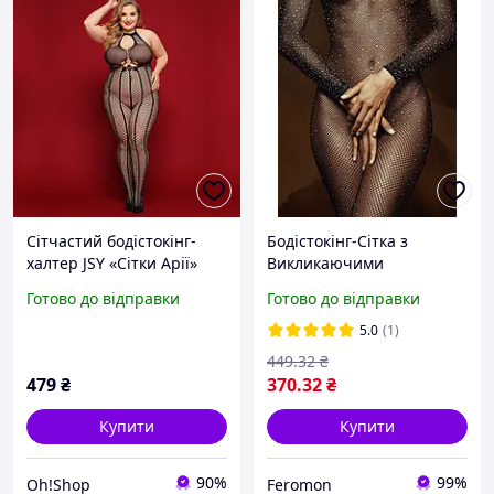
Сітчастий бодістокінг-
Бодістокінг-Сітка з
халтер JSY «Сітки Арії»
Викликаючими
Plus Size
Відкриттями та
Готово до відправки
Готово до відправки
Прозорими Деталями
S/M/L Чорний
5.0
(1)
449
.32
₴
479
₴
370
.32
₴
Купити
Купити
90%
99%
Oh!Shop
Feromon