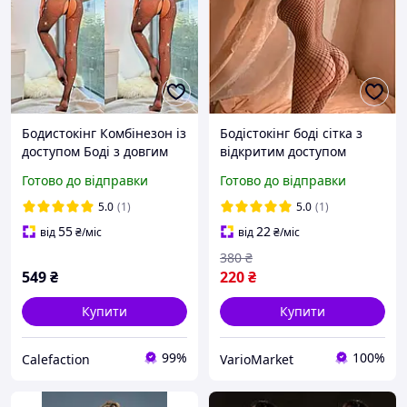
Бодистокінг Комбінезон із
Бодістокінг боді сітка з
доступом Боді з довгим
відкритим доступом
рукавом і стразами
комбінезон сітчастий з
Готово до відправки
Готово до відправки
Еротична білизна
інтимним вирізом Vario
Market
5.0
(1)
5.0
(1)
55
22
від
₴
/міс
від
₴
/міс
380
₴
549
₴
220
₴
Купити
Купити
99%
100%
Calefaction
VarioMarket