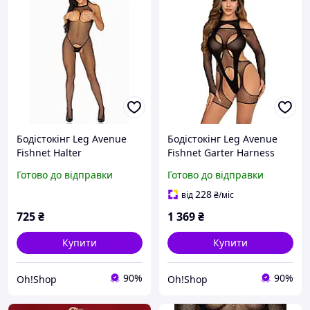
Бодістокінг Leg Avenue
Бодістокінг Leg Avenue
Fishnet Halter
Fishnet Garter Harness
Bodystocking One size
and Teddy One Size Black
Готово до відправки
Готово до відправки
sexstyle
228
від
₴
/міс
725
₴
1 369
₴
Купити
Купити
90%
90%
Oh!Shop
Oh!Shop