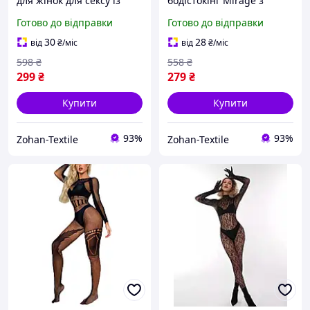
для жінок для сексу із
бодістокінг Mirage з
відкритим доступом
декоративним візерунком
Готово до відправки
Готово до відправки
Heart, Сексуальний
відкритим доступом в
мереживний бодістокінг
сітку універсальний
30
28
від
₴
/міс
від
₴
/міс
чорний
598
₴
558
₴
299
₴
279
₴
Купити
Купити
93%
93%
Zohan-Textile
Zohan-Textile