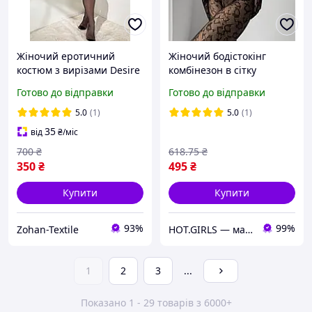
Жіночий еротичний
Жіночий бодістокінг
костюм з вирізами Desire
комбінезон в сітку
бодістокінг в сітку з
чорним кольором
Готово до відправки
Готово до відправки
рукавичками розмір
напівпрозорий
універсальний колір
сексуальний
5.0
(1)
5.0
(1)
чорний
леопардовий боді
35
від
₴
/міс
бодістокінг для фотосесій
700
₴
618
.75
₴
350
₴
495
₴
Купити
Купити
93%
99%
Zohan-Textile
HOT.GIRLS — магазин жіночої білизни, купальників та стильних образів для впевнених у собі дівчат.
1
2
3
...
Показано 1 - 29 товарів з 6000+