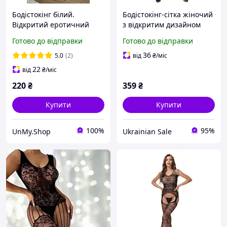
Бодістокінг білий.
Бодістокінг-сітка жіночий
Відкритий еротичний
з відкритим дизайном
комбінезон. Боді сітка
Готово до відправки
Готово до відправки
36
5.0
(2)
від
₴
/міс
22
від
₴
/міс
220
₴
359
₴
Купити
Купити
100%
95%
UnMy.Shop
Ukrainian Sale