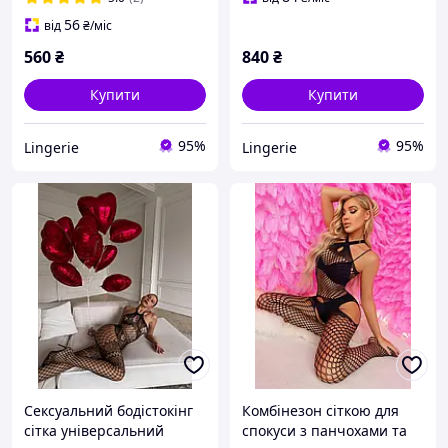
56
від
₴
/міс
560
₴
840
₴
Купити
Купити
95%
95%
Lingerie
Lingerie
Сексуальний бодістокінг
Комбінезон сіткою для
сітка універсальний
спокуси з панчохами та