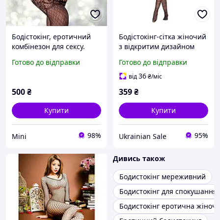
Бодістокінг, еротичний
Бодістокінг-сітка жіночий
комбінезон для сексу.
з відкритим дизайном
Сексуальний комплект з
Готово до відправки
Готово до відправки
відкритим доступом.
36
від
₴
/міс
500
₴
359
₴
Купити
Купити
98%
95%
Mini
Ukrainian Sale
Дивись також
Бодистокінг мереживний
Бодистокінг для спокушання
Бодистокінг еротична жіноча