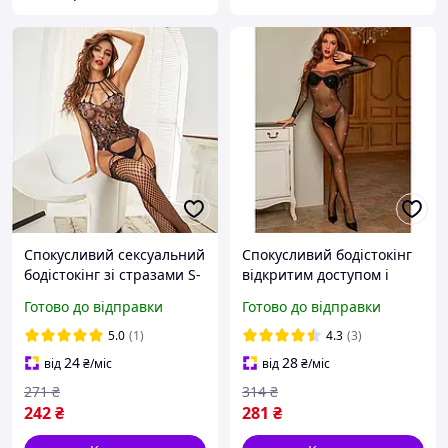
Спокусливий сексуальний
Спокусливий бодістокінг
бодістокінг зі стразами S-
відкритим доступом і
L Чорний
стразами - Чорний -
Готово до відправки
Готово до відправки
S/M/L - Еротична білизна
5.0
(1)
4.3
(3)
24
28
від
₴
/міс
від
₴
/міс
271
₴
314
₴
242
₴
281
₴