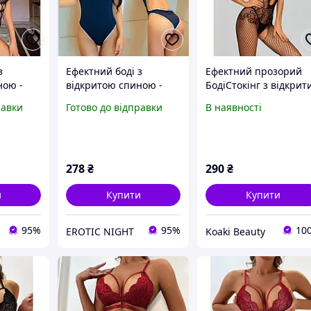
з
Ефектний боді з
Ефектний прозорий
ною -
відкритою спиною -
БодіСтокінг з відкрит
M -
Синій - S/M - Еротична
доступом - Чорний -
равки
Готово до відправки
В наявності
зна
білизна
S/M - Еротична білиз
278
₴
290
₴
и
Купити
Купити
95%
95%
10
EROTIC NIGHT
Koaki Beauty