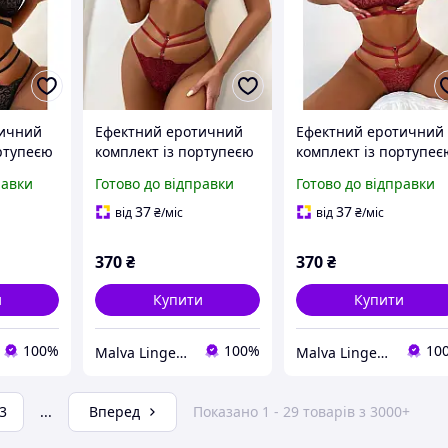
тичний
Ефектний еротичний
Ефектний еротичний
ртупеєю
комплект із портупеєю
комплект із портупеє
(р. S, бордо)
(р. XL, бордо)
равки
Готово до відправки
Готово до відправки
37
37
від
₴
/міс
від
₴
/міс
370
₴
370
₴
и
Купити
Купити
100%
100%
10
Malva Lingerie - інтернет-магазин жіночої білизни
Malva Lingerie - інтернет-магазин жіночої білизни
3
...
Вперед
Показано 1 - 29 товарів з 3000+