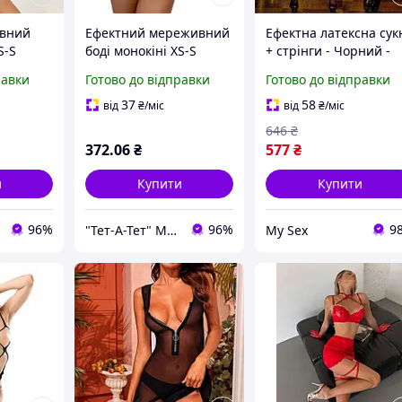
ивний
Ефектний мереживний
Ефектна латексна сук
S-S
боді монокіні XS-S
+ стрінги - Чорний -
чна
білий Еротична
S/M - Еротична білиз
равки
Готово до відправки
Готово до відправки
білизна.
37
58
від
₴
/міс
від
₴
/міс
646
₴
372
.06
₴
577
₴
и
Купити
Купити
96%
96%
9
"Тет-А-Тет" Магазин білизни та потаємних бажань
My Sex