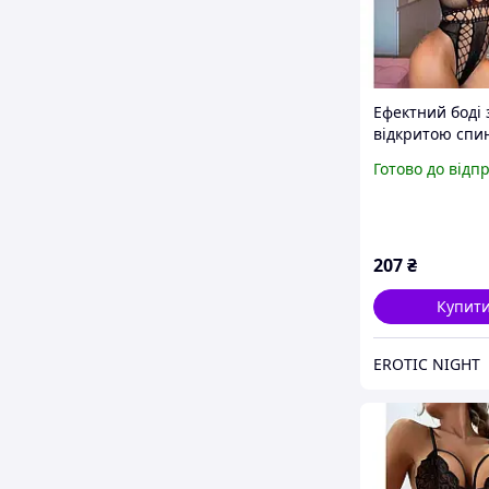
Ефектний боді 
відкритою спи
Чорний - XS/S/
Готово до відп
Еротична біли
207
₴
Купит
EROTIC NIGHT