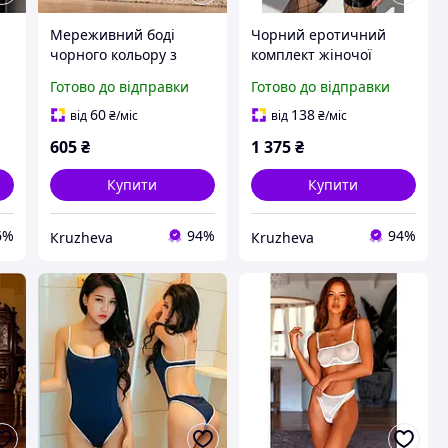
Мереживний боді
Чорний еротичний
чорного кольору з
комплект жіночої
ефектними вирізами.
білизни з пером і
Готово до відправки
Готово до відправки
Спідня білизна боді
сіткою / Сексуальний
еротичний чорного
комплект білизни з
60
138
від
₴
/міс
від
₴
/міс
кольору
поясом і аксесуарами /
605
₴
1 375
₴
Ефектний чорний
Купити
Купити
6%
94%
94%
Кruzheva
Кruzheva