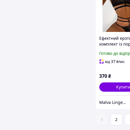
Ефектний еро
комплект із по
(р. XL, чорний)
Готово до відп
37
від
₴
/міс
370
₴
Купит
Malva Lingerie - інтернет-магазин жіночої білизни
1
2