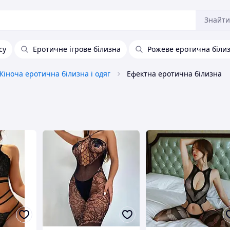
Знайти
су
Еротичне ігрове білизна
Рожеве еротична біли
Жіноча еротична білизна і одяг
Ефектна еротична білизна