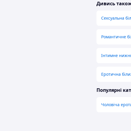
Дивись тако
Сексуальна бі
Романтичне бі
Інтимне нижня
Еротична біли
Популярні кат
Чоловіча ероти