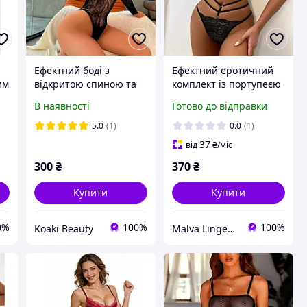
Ефектний боді з
Ефектний еротичний
им
відкритою спиною та
комплект із портупеєю
довгими рукавами -
(р. М, чорний)
В наявності
Готово до відправки
на
Чорний - S/M/L -
Еротична білизна (HRS)
5.0
(1)
0.0
(1)
37
від
₴
/міс
300
₴
370
₴
Купити
Купити
0%
100%
100%
Koaki Beauty
Malva Lingerie - інтернет-магазин жіночої білизни