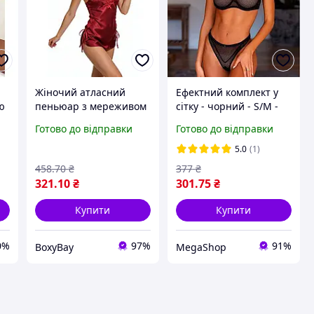
Жіночий атласний
Ефектний комплект у
ю
пеньюар з мереживом
сітку - чорний - S/M -
та стрінгами ефектний
Еротичне чорний
Готово до відправки
Готово до відправки
пеньюар для
романтичної ночі
5.0
(1)
еротична білизна
458
.70
₴
377
₴
321
.10
₴
301
.75
₴
Купити
Купити
0%
97%
91%
BoxyBay
MegaShop