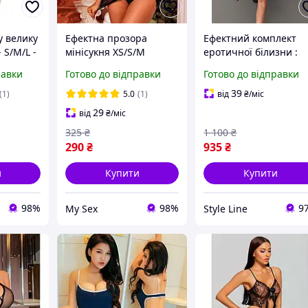
у велику
Ефектна прозора
Ефектний комплект
 S/M/L -
мінісукня XS/S/M
еротичної білизни :
зна
Еротична білизна
мереживний
равки
Готово до відправки
Готово до відправки
бюстгальтер, спідниц
та гартери
39
(1)
5.0
(1)
від
₴
/міс
29
від
₴
/міс
325
₴
1 100
₴
290
₴
935
₴
и
Купити
Купити
98%
98%
9
My Sex
Style Line