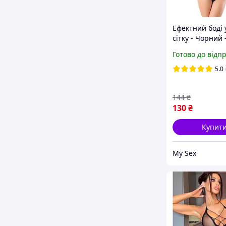
Ефектний боді 
сітку - Чорний -
Еротична біли
Готово до відп
5.0
144
₴
130
₴
Купит
My Sex