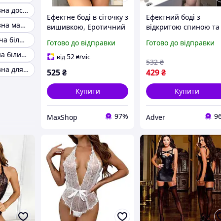
Еротична білизна доставка
Ефектне боді в сіточку з
Ефектний боді з
Еротична білизна маленького розміру
вишивкою, Еротичний
відкритою спиною та
комплект в сіточку,
довгими рукавами
Еротична жіноча білизна xs s
Готово до відправки
Готово до відправки
Сексуальна нижня
Білий SML Еротична
Якісне еротична білизна
білизна, Сексуальний
білизна Sellia
52
від
₴
/міс
532
₴
бодік Мрійлива
Еротична білизна для особливих випадків
525
₴
429
₴
Купити
Купити
97%
9
MaxShop
Adver