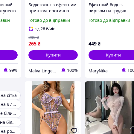
тичний
Бодістокінг з ефектним
Ефектний боді із
ртупеєю
принтом, еротична
вирізом на грудях -
білизна (р. XS, S, M)
Чорний - XS/S/M -
равки
Готово до відправки
Готово до відправки
Еротична білизна
26
від
₴
/міс
290
₴
265
₴
449
₴
и
Купити
Купити
99%
100%
10
Malva Lingerie - інтернет-магазин жіночої білизни
MaryNika
на сітка
Еротична білизна з латексу
Еротичне ігрове білизна
Рожеве еротична білизна
Еротична білизна рольова