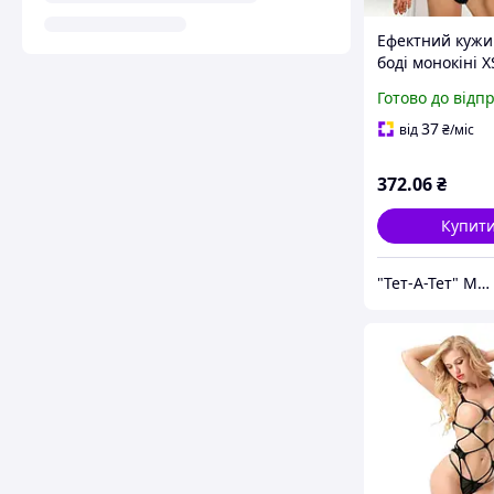
Ефектний куж
боді монокіні X
чорний Ероти
Готово до відп
білизна
37
від
₴
/міс
372
.06
₴
Купит
"Тет-А-Тет" Магазин білизни та потаємних бажань