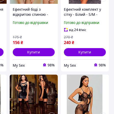
ня
Ефектний боді з
Ефектний комплект у
відкритою спиною -
сітку - Білий - S/M -
на
Синій - S/M - Еротична
Еротична білизна
Готово до відправки
Готово до відправки
білизна (HRS)
24
від
₴
/міс
175
₴
270
₴
156
₴
240
₴
Купити
Купити
8%
98%
98%
My Sex
My Sex