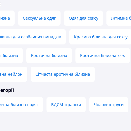
ж
лизна
Сексуальна одяг
Одяг для сексу
Інтимне 
лизна для особливих випадків
Красива білизна для сексу
 білизна
Еротична білизна
Еротична білизна xs-s
зна нейлон
Сітчаста еротична білизна
егорії
чна білизна і одяг
БДСМ-іграшки
Чоловічі труси