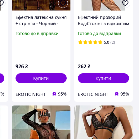
Ефектна латексна сукня
Ефектний прозорий
+ стрінги - Чорний -
БодіСтокінг з відкритим
S/M - Еротична білизна
доступом - Чорний -
Готово до відправки
Готово до відправки
я
S/M - Еротична білизна
5.0
(2)
926
₴
262
₴
Купити
Купити
7%
95%
95%
EROTIC NIGHT
EROTIC NIGHT