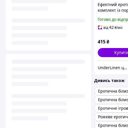
Ефектний еро
комплект із по
(р. S, чорний)
Готово до відп
42
від
₴
/міс
415
₴
Купит
UnderLinen це оптово-роздрібний інтернет-магазин еротичної білизни.
Дивись також
Еротична білиз