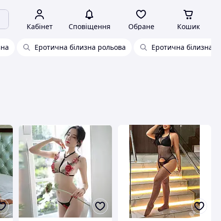
Кабінет
Сповіщення
Обране
Кошик
зна
Еротична білизна рольова
Еротична білизна д