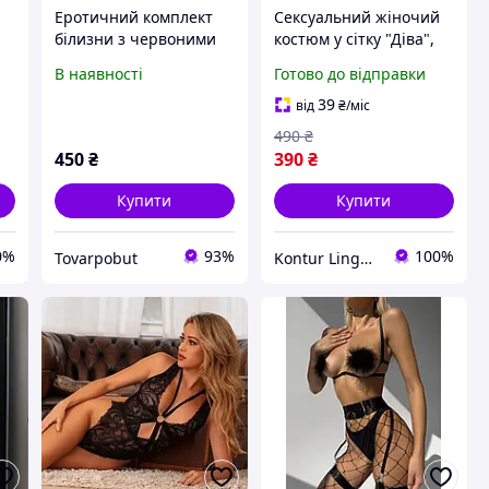
Еротичний комплект
Сексуальний жіночий
білизни з червоними
костюм у сітку "Діва",
трояндами (вишивка)
Еротична жіноча
В наявності
Готово до відправки
Ефектне мереживо. З
білизна у сітку з
доступом
панчохами, Ефектний
39
від
₴
/міс
жіночий боді
490
₴
комбінезон
450
₴
390
₴
Купити
Купити
0%
93%
100%
Tovarpobut
Kontur Lingerie