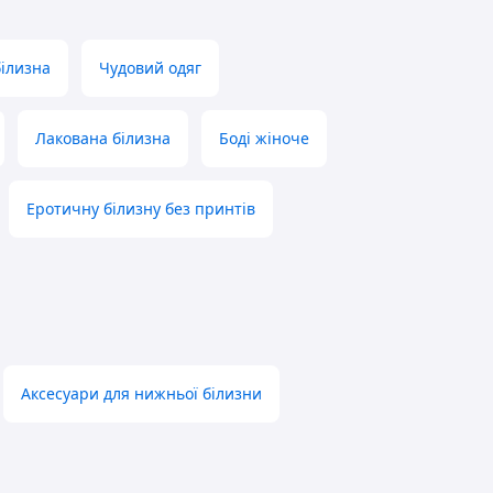
білизна
Чудовий одяг
Лакована білизна
Боді жіноче
Еротичну білизну без принтів
Аксесуари для нижньої білизни