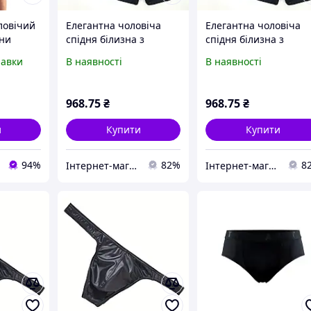
ловічий
Елегантна чоловіча
Елегантна чоловіча
зни
спідня білизна з
спідня білизна з
fs M Sex
бавовни 3 шт. чорний
бавовни 3 шт. чорни
равки
В наявності
В наявності
блакитний червоний M
блакитний червоний
46 упакована Armani L /
46 упакована Armani
48
2XL / 52
968
.75
₴
968
.75
₴
и
Купити
Купити
94%
82%
8
Інтернет-магазин TOOLS MAX
Інтернет-магазин TOOLS MAX