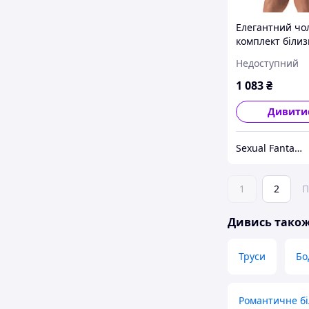
Елегантний чо
комплект біли
Men's Jock Brief
Недоступний
Sexual Fantasy
1 083
₴
Дивити
Sexual Fantasy
1
2
П
Дивись тако
Труси
Бо
Романтичне бі