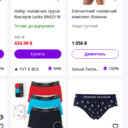
й
Набір чоловічих трусів
Елегантний чоловічий
я
боксерів Lesko B6425 M
комплект білизни
3 шт Різнобарвний
Men's Jock Briefs XL
Готово до відправки
Недоступний
ей
(14002-95476) D15-2026
Sexual Fantasy
р
501
₴
434
.99
₴
1 056
₴
Купити
Дивитись
6%
94%
100%
🔥 ТУТ Є ВСЕ
Sexual Fantasy