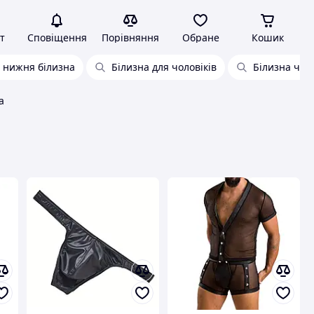
т
Сповіщення
Порівняння
Обране
Кошик
е нижня білизна
Білизна для чоловіків
Білизна чол
а