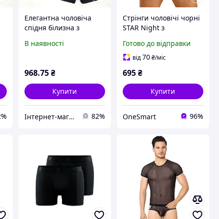
Елегантна чоловіча
Стрінги чоловічі чорні
спідня білизна з
STAR Night з
й
бавовни 3 шт. чорний
регульованими
В наявності
Готово до відправки
 M
блакитний червоний M
гумками для
46 упакована Armani
романтичних вечорів
70
від
₴
/міс
3XL / 54
елегантна білизна M
968
.75
₴
695
₴
Купити
Купити
2%
82%
96%
Інтернет-магазин TOOLS MAX
OneSmart