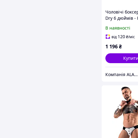
Чоловічі боксе
Dry 6 дюймів -
білизна весна-л
В наявності
колір 999000
120
від
₴
/міс
1 196
₴
Купит
Компанія ALANTUR