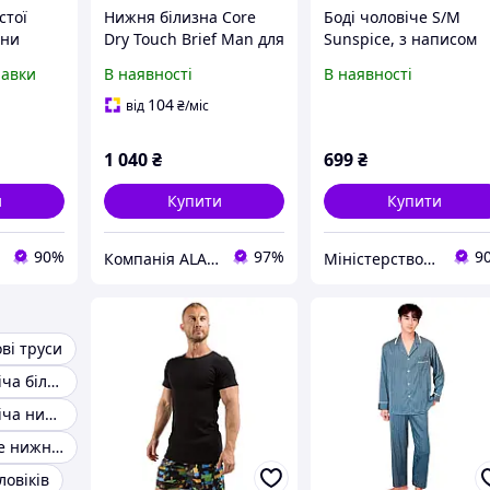
стої
Нижня білизна Core
Боді чоловіче S/M
зни
Dry Touch Brief Man для
Sunspice, з написом
T
чоловіків, розмір L -
Guilty, червоне
равки
В наявності
В наявності
L black
зручність і стиль
ри
104
від
₴
/міс
1 040
₴
699
₴
и
Купити
Купити
90%
97%
9
Компанія ALANTUR
Міністерство задоволення
ві труси
Красиве чоловіча білизна
Стильна чоловіча нижня білизна
Елітне чоловіче нижня білизна
ловіків