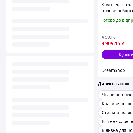
Комплект сітча
чоловічої біли
Passion 052 SE
Готово до відп
MICHAEL 2XL/3X
сорочка, боксе
заклепки
4 599
₴
3 909
.15
₴
Купит
DreamShop
Дивись також
Чоловічі шовко
Білизна для чо