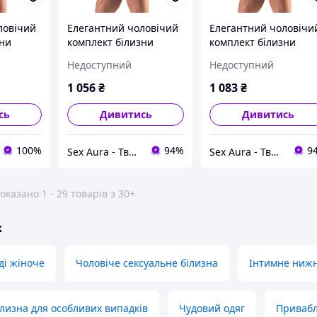
ловічий
Елегантний чоловічий
Елегантний чоловічи
зни
комплект білизни
комплект білизни
s L
Men's Jock Briefs XL Sex
Men's Jock Briefs L Sex
Недоступний
Недоступний
Aura
Aura
1 056
₴
1 083
₴
сь
Дивитись
Дивитись
100%
94%
9
Sex Aura - Твоя аура спокуси
Sex Aura - Твоя аура спокуси
оказано 1 - 29 товарів з 30+
ж
ді жіноче
Чоловіче сексуальне білизна
Інтимне нижн
лизна для особливих випадків
Чудовий одяг
Привабл