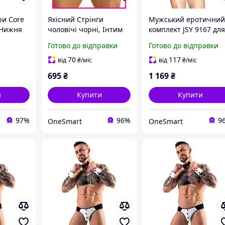
ри Core
Якісний Стрінги
Мужський еротични
 Нижня
чоловічі чорні, Інтим
комплект JSY 9167 дл
іто, S,
модель STAR Night з
соблазнення
Готово до відправки
Готово до відправки
регулюючими гумками
романтичних зустріч
для романтичного
універсальний розмі
70
117
від
₴
/міс
від
₴
/міс
вечора ероти
695
₴
1 169
₴
найкраще
и
Купити
Купити
97%
96%
9
OneSmart
OneSmart