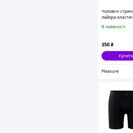
Чоловічі стрин
лайкра еласти
шкірозамінник.
В наявності
350
₴
Купит
Pleasure