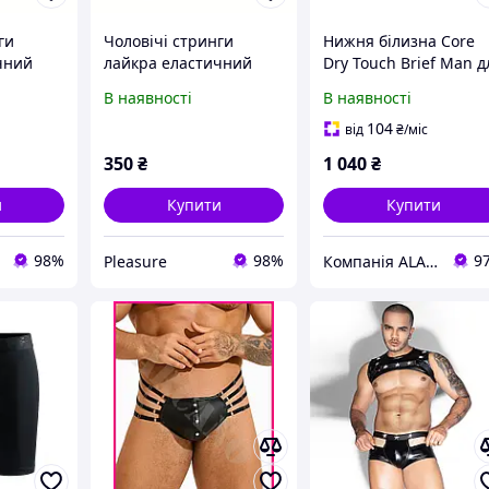
ги
Чоловічі стринги
Нижня білизна Core
чний
лайкра еластичний
Dry Touch Brief Man д
 L
шкірозамінник. XL
чоловіків, розмір S,
В наявності
В наявності
весняно-літня колекц
104
від
₴
/міс
350
₴
1 040
₴
и
Купити
Купити
98%
98%
9
Pleasure
Компанія ALANTUR