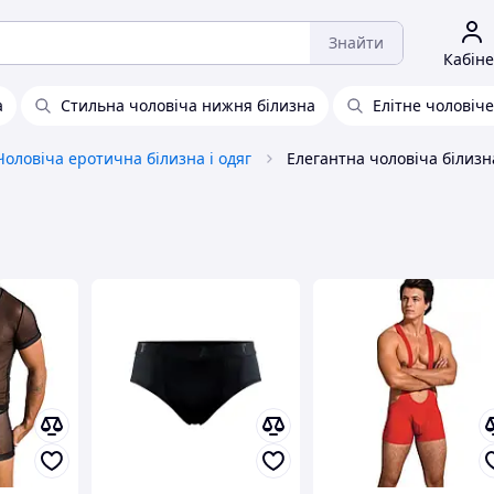
Знайти
Кабіне
а
Стильна чоловіча нижня білизна
Елітне чоловіч
Чоловіча еротична білизна і одяг
Елегантна чоловіча білизн