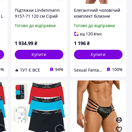
Підтяжки Lindenmann
Елегантний чоловічий
 L
9157-71 120 см Сірий
комплект білизни
(1440) D15-2026
Men's Jock Briefs M
Готово до відправки
Готово до відправки
Sexual Fantasy
120
від
₴
/міс
1 934
.99
₴
1 196
₴
Купити
Купити
4%
94%
100%
🔥 ТУТ Є ВСЕ
Sexual Fantasy