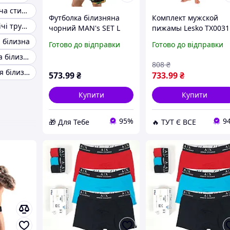
Білизна чоловіча стильна
Футболка білизняна
Комплект мужской
Шовкові чоловічі труси боксери
чорний MAN's SET L
пижамы Lesko TX0031
D5-2026
Синий (13810-90568)
 білизна
Готово до відправки
Готово до відправки
D15-2026
Елітна чоловіча білизна
808
₴
Чоловіча спідня білизна для сучасного чоловіка
573
.99
₴
733
.99
₴
Купити
Купити
95%
9
🎁 Для Тебе
🔥 ТУТ Є ВСЕ