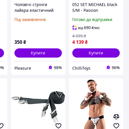
Чоловічі стрінги
052 SET MICHAEL black
лайкра еластичний
S/M - Passion
шкірозамінник.
Під замовлення
Готово до відправки
690
від
₴
/міс
4 599
₴
350
₴
4 139
₴
Купити
Купити
0%
98%
96%
Pleasure
ChilliToys