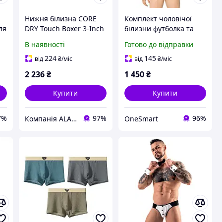
Нижня білизна CORE
Комплект чоловічої
ля
DRY Touch Boxer 3-Inch
білизни футболка та
M XXL для чоловіків
труси з сітчастого
В наявності
Готово до відправки
ія
осінь-зима 23, чорний
матеріалу для
999000
сексуального образу
224
145
від
₴
/міс
від
₴
/міс
чорного кольору
2 236
₴
1 450
₴
Купити
Купити
7%
97%
96%
Компанія ALANTUR
OneSmart