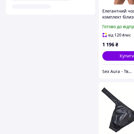
Елегантний чо
комплект біли
Men's Jock Brie
Готово до відп
Aura
120
від
₴
/міс
1 196
₴
Купит
Sex Aura - Твоя аура спокуси