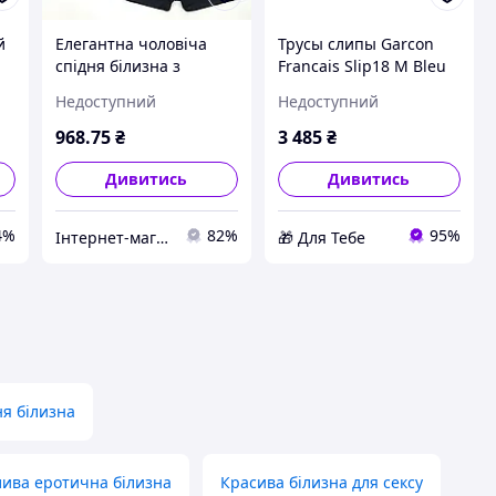
й
Елегантна чоловіча
Трусы слипы Garcon
спідня білизна з
Francais Slip18 M Bleu
бавовни 3 шт. чорний
ancres (3701195814683)
Недоступний
Недоступний
блакитний червоний M
D4-2026
46 упакована Armani
968
.75
₴
3 485
₴
Дивитись
Дивитись
4%
82%
95%
Інтернет-магазин TOOLS MAX
🎁 Для Тебе
я білизна
ива еротична білизна
Красива білизна для сексу