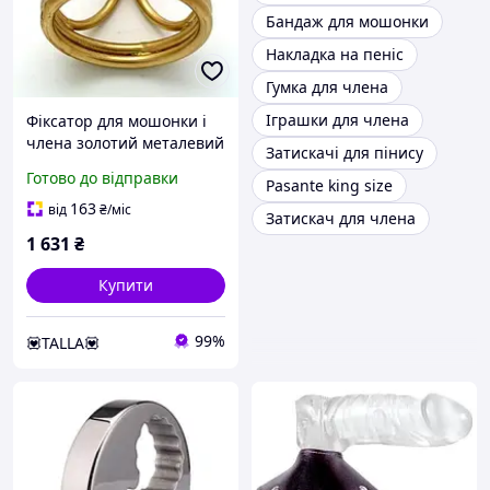
Бандаж для мошонки
Накладка на пеніс
Гумка для члена
Іграшки для члена
Фіксатор для мошонки і
члена золотий металевий
Затискачі для пінису
Love&Life
Готово до відправки
Pasante king size
163
від
₴
/міс
Затискач для члена
1 631
₴
Купити
99%
💟TALLA💟