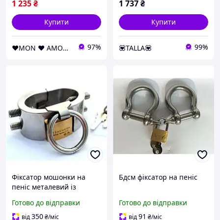
1 235
₴
1 737
₴
Купити
Купити
97%
99%
❤️MON ❤️ AMOUR❤️
💟TALLA💟
Фіксатор мошонки на
Бдсм фіксатор на пеніс
пеніс металевий із
затискачами., серебро
Готово до відправки
Готово до відправки
350
91
від
₴
/міс
від
₴
/міс