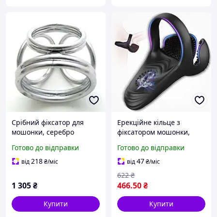
Срібний фіксатор для
Ерекційне кільце з
мошонки, серебро
фіксатором мошонки,
вібруюче, 10 режимів,
Готово до відправки
Готово до відправки
силіконове, чорне
218
47
від
₴
/міс
від
₴
/міс
622
₴
1 305
₴
466
.50
₴
Купити
Купити