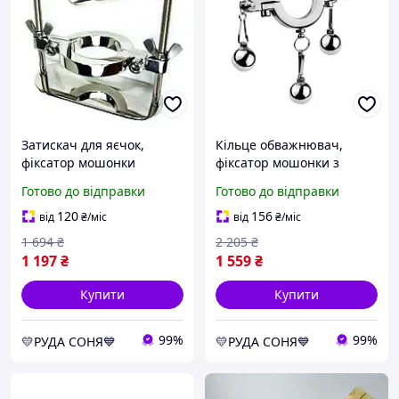
Затискач для яєчок,
Кільце обважнювач,
фіксатор мошонки
фіксатор мошонки з
металевий, нержавіюча
кульками Cock Ring With
Готово до відправки
Готово до відправки
сталь
Weight Ball з медичної
сталі
120
156
від
₴
/міс
від
₴
/міс
1 694
₴
2 205
₴
1 197
₴
1 559
₴
Купити
Купити
99%
99%
💛РУДА СОНЯ💙
💛РУДА СОНЯ💙