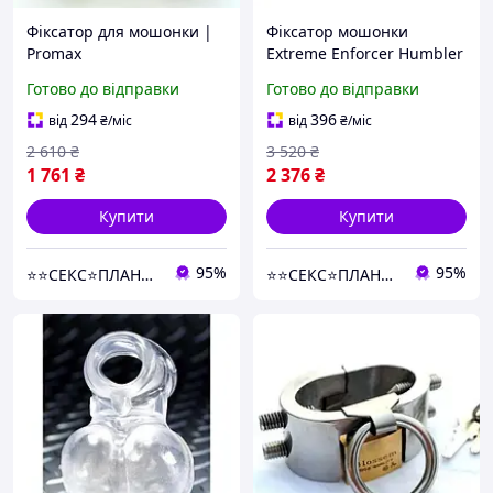
Фіксатор для мошонки |
Фіксатор мошонки
Promax
Extreme Enforcer Humbler
Ankle Restraints Medium
Готово до відправки
Готово до відправки
Інтим-товари секс-шоп
294
396
від
₴
/міс
від
₴
/міс
2 610
₴
3 520
₴
1 761
₴
2 376
₴
Купити
Купити
95%
95%
⭐️⭐️СЕКС⭐️ПЛАНЕТА⭐️⭐️
⭐️⭐️СЕКС⭐️ПЛАНЕТА⭐️⭐️