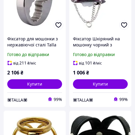
Фіксатор для мошонки з
Фіксатор Шкіряний на
нержавіючої сталі Talla
мошонку чорний з
металевим кільцем Talla
Готово до відправки
Готово до відправки
Shop
211
101
від
₴
/міс
від
₴
/міс
2 106
₴
1 006
₴
Купити
Купити
99%
99%
💟TALLA💟
💟TALLA💟