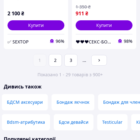
1 350
₴
2 100
₴
911
₴
Купити
Купити
96%
98%
✅ SEXTOP
❤️❤️❤️СЕКС-БОМБА❤️❤️❤️
1
2
3
...
Показано 1 - 29 товарів з 900+
Дивись також
БДСМ аксесуари
Бондаж яєчнок
Бондаж для чле
Bdsm-атрибутика
Бдсм девайси
Testicular
К
Популярні категорії