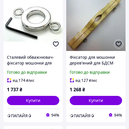
Сталевий обважнювач-
Фіксатор для мошонки
фіксатор мошонки для
дерев'яний для БДСМ
БДСМ розмір S ErMax
ігор розмір S Talla
Готово до відправки
Готово до відправки
174
127
від
₴
/міс
від
₴
/міс
1 737
₴
1 268
₴
Купити
Купити
94%
94%
🥭ПАПАЙЯ🥭
🥭ПАПАЙЯ🥭