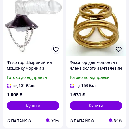
Фіксатор Шкіряний на
Фіксатор для мошонки і
мошонку чорний з
члена золотий металевий
металевим кільцем
Папайя
Готово до відправки
Готово до відправки
Папайя
101
163
від
₴
/міс
від
₴
/міс
1 006
₴
1 631
₴
Купити
Купити
94%
94%
🥭ПАПАЙЯ🥭
🥭ПАПАЙЯ🥭