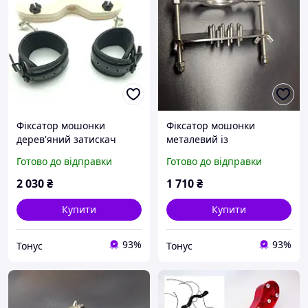
Фіксатор мошонки
Фіксатор мошонки
дерев'яний затискач
металевий із
регульований із
затискачами, кільцем 35
Готово до відправки
Готово до відправки
манжетами на щиколотки
мм і притискною
для БДСМ середній
пластиною з шипами
2 030
₴
1 710
₴
розмір
Купити
Купити
93%
93%
Тонус
Тонус