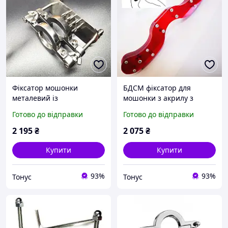
Фіксатор мошонки
БДСМ фіксатор для
металевий із
мошонки з акрилу з
затискачами, двома
гвинтами, червоний
Готово до відправки
Готово до відправки
кільцями по 35 мм і
притискною пластиною з
2 195
₴
2 075
₴
шипами
Купити
Купити
93%
93%
Тонус
Тонус