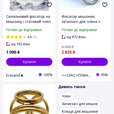
Силіконовий фіксатор на
Фіксатор мошонки,
мошонку і статевий член
затискачі для члена з
для БДСМ AllInOne -
металу, овальна форма
Готово до відправки
Готово до відправки
market-without-queues-
472
4.0
(1)
від
₴
/міс
182
від
₴
/міс
4 200
₴
1 090
₴
2 835
₴
Купити
Купити
100%
95%
EroLand🔥
⭐️⭐️СЕКС⭐️ПЛАНЕТА⭐️⭐️
Дивись також
Член
Затискач для мошок
Кільце для мошонки