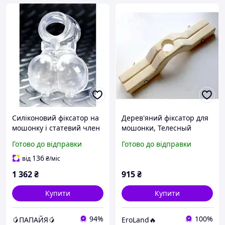
Силіконовий фіксатор на
Дерев'яний фіксатор для
мошонку і статевий член
мошонки, Телесный
для БДСМ Папайя
Готово до відправки
Готово до відправки
136
від
₴
/міс
1 362
₴
915
₴
Купити
Купити
94%
100%
🥭ПАПАЙЯ🥭
EroLand🔥