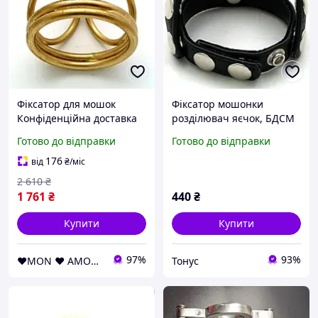
Фіксатор для мошок
Фіксатор мошонки
Конфіденційна доставка
розділювач яєчок, БДСМ
ремінь зі штучної шкіри
Готово до відправки
Готово до відправки
на кнопках
176
від
₴
/міс
2 610
₴
1 761
₴
440
₴
Купити
Купити
97%
93%
❤️MON ❤️ AMOUR❤️
Тонус