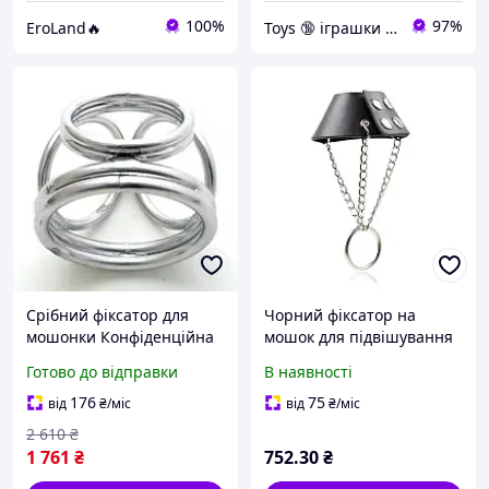
100%
97%
EroLand🔥
Toys 🔞 іграшки для дорослих
Срібний фіксатор для
Чорний фіксатор на
мошонки Конфіденційна
мошок для підвішування
доставка
вантажів Cock Strap PTR
Готово до відправки
В наявності
176
75
від
₴
/міс
від
₴
/міс
2 610
₴
1 761
₴
752
.30
₴