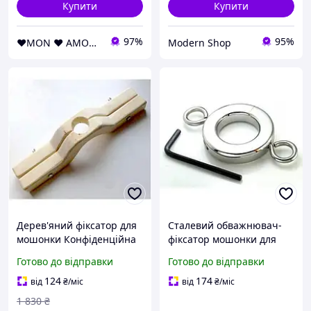
Купити
Купити
97%
95%
❤️MON ❤️ AMOUR❤️
Modern Shop
Дерев'яний фіксатор для
Сталевий обважнювач-
мошонки Конфіденційна
фіксатор мошонки для
доставка
БДСМ розмір S GoodPlace
Готово до відправки
Готово до відправки
124
174
від
₴
/міс
від
₴
/міс
1 830
₴