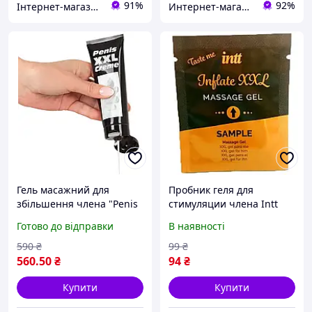
91%
92%
Інтернет-магазин Allegoriya
Интернет-магазин "Просто"
Гель масажний для
Пробник геля для
збільшення члена "Penis
стимуляции члена Intt
XXL cream", 80 мл,
Inflate XXL 2 млIntt 6461
Готово до відправки
В наявності
Німеччина Оригінал
100%
590
₴
99
₴
560
.50
₴
94
₴
Купити
Купити