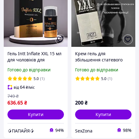
Гель Intt Inflate XXL 15 мл
Крем гель для
для чоловіків для
збільшення статевого
збільшення розміру та
члена і посилення
Готово до відправки
Готово до відправки
поліпшення ерекції
потенції xxl Power Life
5.0
(1)
5.0
(1)
64
від
₴
/міс
749
₴
636
.65
₴
200
₴
Купити
Купити
94%
98%
🥭ПАПАЙЯ🥭
SexZona