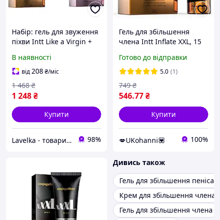
Набір: гель для звуження
Гель для збільшення
піхви Intt Like a Virgin +
члена Intt Inflate XXL, 15
гель для стимуляції члена
мл
В наявності
Готово до відправки
Intt Inflate XXL
208
від
₴
/міс
5.0
(1)
1 468
₴
749
₴
1 248
₴
546
.77
₴
Купити
Купити
98%
100%
Lavelka - товари для задоволення
💋UKohanni💟
Дивись також
Гель для збільшення пеніса
Крем для збільшення члена
Гель для збільшення члена