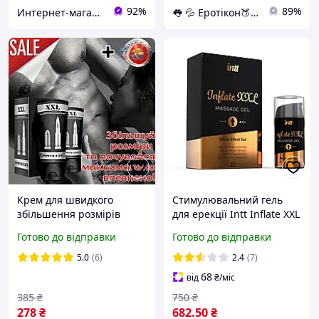
92%
89%
Интернет-магазин "Просто"
👅 💦 Еротікон🍑 🍓
Крем для швидкого
Стимулювальний гель
збільшення розмірів
для ерекції Intt Inflate XXL
статевого члена XXL
15 мл| Promax
Готово до відправки
Готово до відправки
Power
5.0
(6)
2.4
(7)
68
від
₴
/міс
385
₴
750
₴
278
₴
682
.50
₴