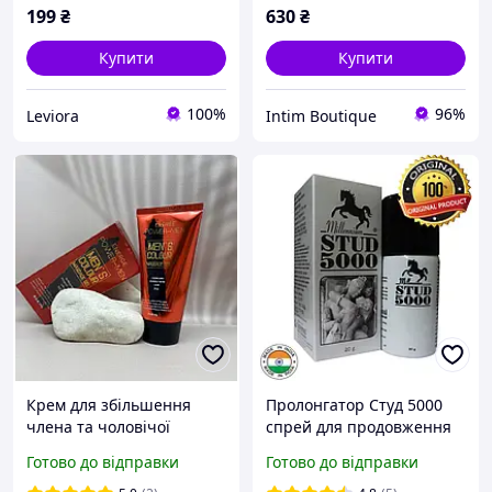
199
₴
630
₴
Купити
Купити
100%
96%
Leviora
Intim Boutique
Крем для збільшення
Пролонгатор Студ 5000
члена та чоловічої
спрей для продовження
потенції Wo-sex Energe
статевого акту Stud 5000,
Готово до відправки
Готово до відправки
крем-гель XXL. 80 г
20 мл, Індія