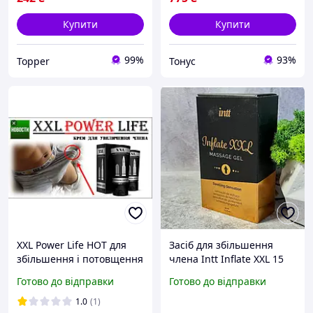
Купити
Купити
99%
93%
Topper
Тонус
XXL Power Life HOT для
Засіб для збільшення
збільшення і потовщення
члена Intt Inflate XXL 15
члена, і продлевание
мл Португалія
Готово до відправки
Готово до відправки
статевого акту (XXL Павер
Лайф Хот)
1.0
(1)