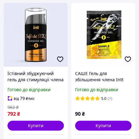
Їстівний збуджуючий
САШЕ Гель для
гель для стимуляції члена
збільшення члена Intt
Intt Inflate XXL (15 мл)
Inflate XXL, 2мл
Готово до відправки
Готово до відправки
79
від
₴
/міс
5.0
(1)
962
₴
792
₴
90
₴
Купити
Купити