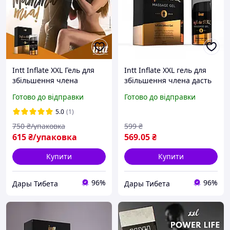
Intt Inflate XXL Гель для
Intt Inflate XXL гель для
збільшення члена
збільшення члена дасть
швидко розширює
Вам можливість миттєво
Готово до відправки
Готово до відправки
судини та підвищує
збільшити член і
циркуляцію крові 15 мл
підвищити ваші відчуття
5.0
(1)
Португалія
15 мл (тестер)
750
₴/упаковка
599
₴
615
₴/упаковка
569
.05
₴
Купити
Купити
96%
96%
Дары Тибета
Дары Тибета