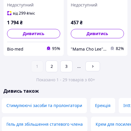
члена XXL ерекції, 100 мл
XXL 50 мл, що стимулює,
Недоступний
Недоступний
для масажу
299
від
₴
/міс
1 794
₴
457
₴
Дивитись
Дивитись
95%
82%
Bio-med
"Mama Cho Lee" інтернет-магазин
1
2
3
...
Показано 1 - 29 товарів з 60+
Дивись також
Стимулюючі засоби та пролонгатори
Ерекція
Intt
Гель для збільшення статевого члена
Крем для посилен