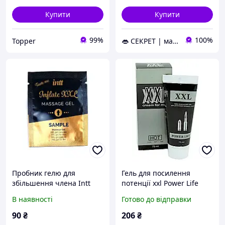
Купити
Купити
99%
100%
Topper
👄 СЕКРЕТ | магазин інтимних товарів 🍓
Пробник гелю для
Гель для посилення
збільшення члена Intt
потенції xxl Power Life
Inflate XXL, 2 мл
В наявності
Готово до відправки
90
₴
206
₴