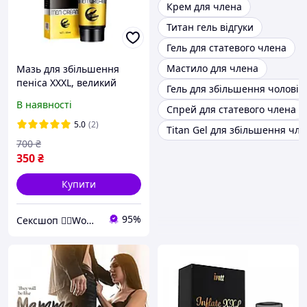
Крем для члена
Титан гель відгуки
Гель для статевого члена
Мастило для члена
Мазь для збільшення
пеніса XXXL, великий
Гель для збільшення чоловічо
член, крем для
В наявності
Спрей для статевого члена
збільшення члена, гель
для збільшення пеніса
5.0
(2)
Titan Gel для збільшення чл
700
₴
350
₴
Купити
95%
Сексшоп ❤️‍🔥Wowsextoys❤️‍🔥