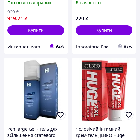
Готово до відправки
В наявності
929
₴
919
.71
₴
220
₴
Купити
Купити
92%
88%
Интернет-магазин "Просто"
Laboratoria Podarynkiv
Penilarge Gel - гель для
Чоловічий інтимний
збільшення статевого
крем-гель JJLBRO Huge