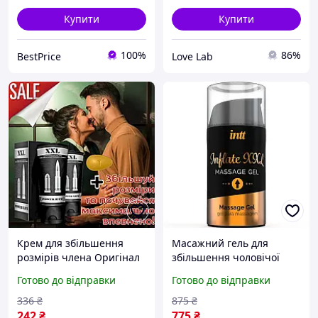
Купити
Купити
100%
86%
BestPrice
Love Lab
Крем для збільшення
Масажний гель для
розмірів члена Оригінал
збільшення чоловічої
«Black XXL Power» І
гідності та посилення
Готово до відправки
Готово до відправки
довгого сексу
ерекції Intt XXL (15 мл)
336
₴
875
₴
242
₴
775
₴