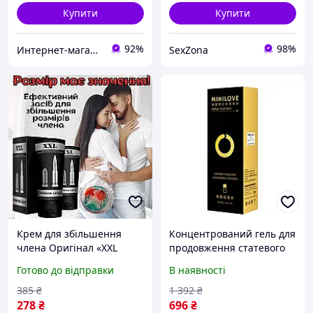
Купити
Купити
92%
98%
Интернет-магазин "Просто"
SexZona
Крем для збільшення
Концентрований гель для
члена Оригінал «XXL
продовження статевого
Power» . Довгий секс
акту міцний стояк, більше
Готово до відправки
В наявності
та довше задоволення
385
₴
1 392
₴
278
₴
696
₴