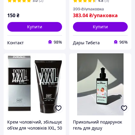
5.0
(2)
4.8
(5)
399
₴/упаковка
150
₴
383
.04
₴/упаковка
Купити
Купити
98%
96%
Контакт
Дары Тибета
Крем чоловічий, збільшує
Прикольний подарунок
об'єм для чоловіків XXL, 50
гель для душу
мл, Австрія