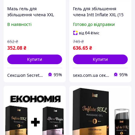
Мазь гель для
Гель для збільшення
збільшення члена XXL
члена Intt Inflate XXL (15
cream for men
мл) - шопінг в один клік -
В наявності
Готово до відправки
BRASIL
64
від
₴
/міс
652
₴
749
₴
352
.08
₴
636
.65
₴
Купити
Купити
95%
95%
Сексшоп Secrettoys
sexo.com.ua секс-шоп інтернет-магазин