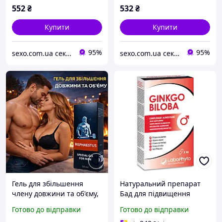
552
₴
532
₴
Купити
Купити
95%
95%
sexo.com.ua секс-шоп інтернет-магазин
sexo.com.ua секс-шоп інтернет-магазин
Гель для збільшення
Натуральний препарат
члену довжини та об'єму,
Бад для підвищення
профілактика потенції
потенції, посилення
Готово до відправки
Готово до відправки
для чоловіків Hephaestus
ерекції та здоров'я