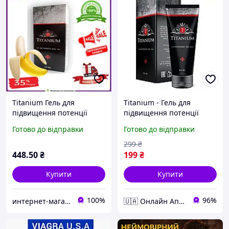
Titanium Гель для
Titanium - Гель для
підвищення потенції
підвищення потенції
(Титаніум) БАД
(Тітаніум)
Готово до відправки
Готово до відправки
299
₴
448
.50
₴
199
₴
Купити
Купити
100%
96%
интернет-магазин ''AVS"
🇺🇦 Онлайн Аптека 24/7 💙