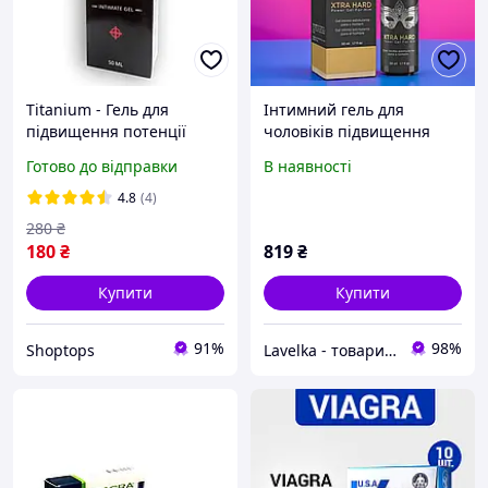
Titanium - Гель для
Інтимний гель для
підвищення потенції
чоловіків підвищення
(Тітаніум)
потенції та ерекції, гель
Готово до відправки
В наявності
для стояка Xtra Hard
Power Gel Orgie 50 мл
4.8
(4)
280
₴
180
₴
819
₴
Купити
Купити
91%
98%
Shoptops
Lavelka - товари для задоволення