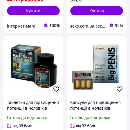
Купити
Купити
100%
95%
інтернет-магазин "Світлячок"
sexo.com.ua секс-шоп інтернет-магазин
Таблетки для підвищення
Капсули для підвищення
потенції в чоловіків
потенції в чоловіків і
"Black Gold" Чорне
збільшення члена "Big
Готово до відправки
Готово до відправки
золото, 16 шт.
Penis", 12 шт.
55
53
від
₴
/міс
від
₴
/міс