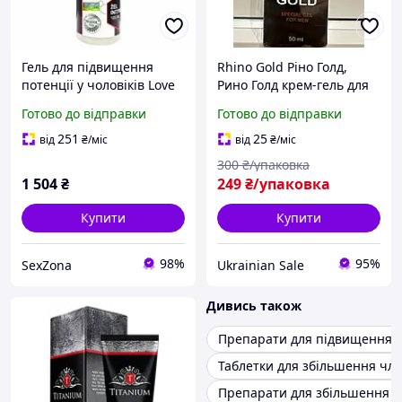
Гель для підвищення
Rhino Gold Ріно Голд,
потенції у чоловіків Love
Рино Голд крем-гель для
Stim Tytan max 100 мл
збільшення статевого
Готово до відправки
Готово до відправки
Talla
органа та потенції, 50 мл
251
25
від
₴
/міс
від
₴
/міс
300
₴/упаковка
1 504
₴
249
₴/упаковка
Купити
Купити
98%
95%
SexZona
Ukrainian Sale
Дивись також
Препарати для підвищення п
Таблетки для збільшення чл
Препарати для збільшення 