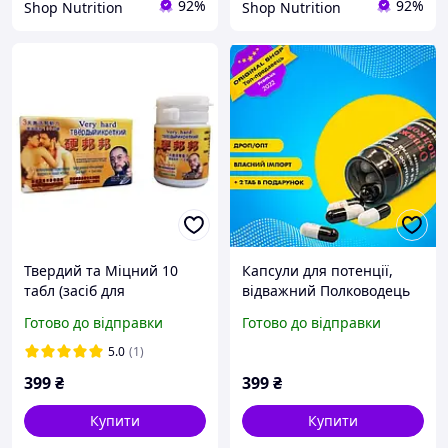
92%
92%
Shop Nutrition
Shop Nutrition
Твердий та Міцний 10
Капсули для потенції,
табл (засіб для
відважний Полководець
підвищення потенції)
(10 капсул), препарат для
Готово до відправки
Готово до відправки
підвищення потенції
5.0
(1)
399
₴
399
₴
Купити
Купити