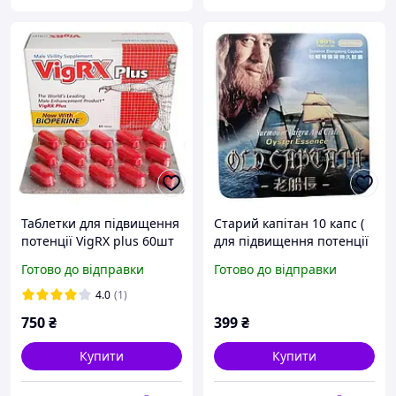
Таблетки для підвищення
Старий капітан 10 капс (
потенції VigRX plus 60шт
для підвищення потенції
USA Оригінал, Віг-ерікс
)
Готово до відправки
Готово до відправки
vigrx, Вигрикс віг ерікс
плюс
4.0
(1)
750
₴
399
₴
Купити
Купити