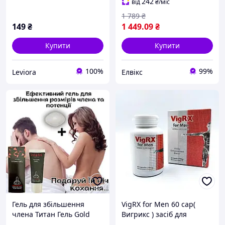
чоловіка, Гінкго білоба (60
242
від
₴
/міс
капсул)
1 789
₴
149
₴
1 449
.09
₴
Купити
Купити
100%
99%
Leviora
Елвікс
Гель для збільшення
VigRX for Men 60 cap(
члена Титан Гель Gold
Вигрикс ) засіб для
Titan пролонгатор та
підвищення потенції