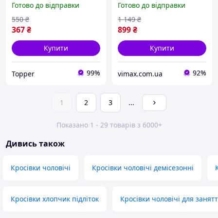
Готово до відправки
Готово до відправки
зміцнення потенції! Об'єм
+ Довжина! Безпечний!
550
₴
1 149
₴
367
₴
899
₴
Купити
Купити
99%
92%
Topper
vimax.com.ua
1
2
3
...
Показано 1 - 29 товарів з 6000+
Дивись також
Кросівки чоловічі
Кросівки чоловічі демісезонні
Кросівки хлопчик підліток
Кросівки чоловічі для занят