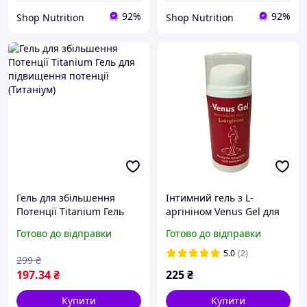
92%
92%
Shop Nutrition
Shop Nutrition
Гель для збільшення
Інтимний гель з L-
Потенції Titanium Гель
аргініном Venus Gel для
для підвищення потенції
підвищення чутливості
Готово до відправки
Готово до відправки
(Титаніум)
30 мл
5.0
(2)
299
₴
197
.34
₴
225
₴
Купити
Купити