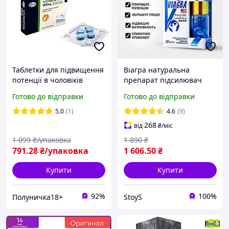
Таблетки для підвищення
Віагра натуральна
потенції в чоловіків
препарат підсилювач
Віагра 100 мг (ціна за
потенції для чоловіків
Готово до відправки
Готово до відправки
паковання, 4 таблетки)
збудник таблетки для
ерекції лібідо підвищення
5.0
(1)
4.6
(9)
сили 10 шт сексу
268
від
₴
/міс
1 099
₴/упаковка
1 890
₴
791
.28
₴/упаковка
1 606
.50
₴
Купити
Купити
92%
100%
Полуничка18+
StoyS