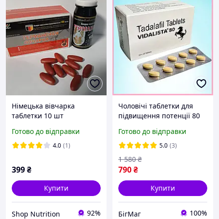
Німецька вівчарка
Чоловічі таблетки для
таблетки 10 шт
підвищення потенції 80
Препарати для
мг, збудник для чоловіків
Готово до відправки
Готово до відправки
підвищення потенції в
10 шт, Інтимні іграшки
Україні.Чоловічий
4.0
(1)
5.0
(3)
збудник в Україні
1 580
₴
399
₴
790
₴
Купити
Купити
92%
100%
Shop Nutrition
БігМаг