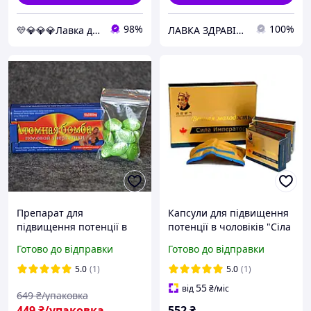
98%
100%
💛💎💎💎Лавка для здоров"я топ 💛💎💎💎
ЛАВКА ЗДРАВІЯ: натуральна продукція для здоров'я та краси
Препарат для
Капсули для підвищення
підвищення потенції в
потенції в чоловіків "Cіла
чоловіків (Ефективний
Імператора", 8 шт.
Готово до відправки
Готово до відправки
засіб), таблетки для
потенції та пролонгації
5.0
(1)
5.0
(1)
сексу 10×3800mg
55
від
₴
/міс
649
₴/упаковка
449
₴/упаковка
552
₴