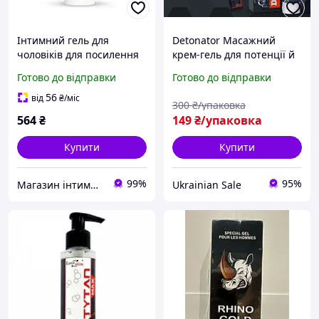
Інтимний гель для
Detonator Масажний
чоловіків для посилення
крем-гель для потенції й
потенції MyLove Man
ерекції (Детонатор)
Готово до відправки
Готово до відправки
Maximum Potency Med
Gel
56
від
₴
/міс
300
₴/упаковка
564
₴
149
₴/упаковка
Купити
Купити
99%
95%
Магазин інтимних товарів "Kleopatra"
Ukrainian Sale