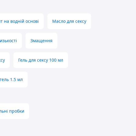
т на водній основі
Масло для сексу
изькості
Змащення
ксу
Гель для сексу 100 мл
гель 1.5 мл
льні пробки