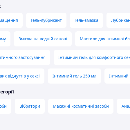
ж
змащення
Гель-лубрикант
Гель-змазка
Лубрикан
иму
Змазка на водній основі
Мастило для інтимної бл
нтимного застосування
Інтимний гель для комфортного се
вих відчуттів у сексі
Інтимний гель 250 мл
Інтимний 
егорії
оби
Вібратори
Масажні косметичні засоби
Ана