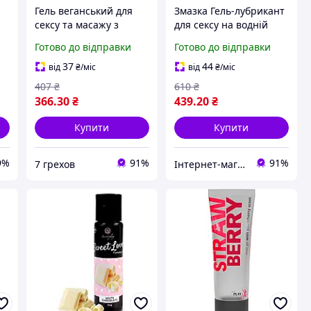
Гель веганський для
Змазка Гель-лубрикант
сексу та масажу з
для сексу на водній
полуничний аромат
основі Pjur для самої
Готово до відправки
Готово до відправки
Strawberry 80 ml
чутливої шкіри Woman
Vegan 30 мл
37
44
від
₴
/міс
від
₴
/міс
407
₴
610
₴
366
.30
₴
439
.20
₴
Купити
Купити
9%
91%
91%
7 грехов
Інтернет-магазин Allegoriya