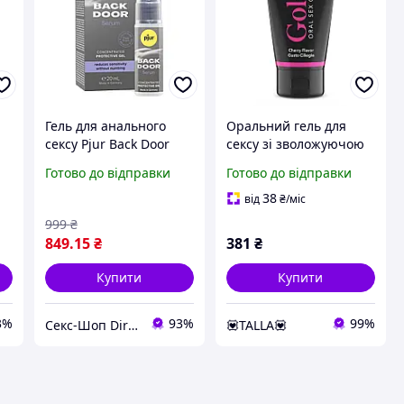
Гель для анального
Оральний гель для
сексу Pjur Back Door
сексу зі зволожуючою
m,
розслаблювальний, 20
та пом'якшувальною
Готово до відправки
Готово до відправки
мл sexstyle
дією та зі смаком
вишні Intimateline
38
від
₴
/міс
Luxuria Gola 50мл
999
₴
Папайя
849
.15
₴
381
₴
Купити
Купити
3%
93%
99%
Секс-Шоп Dirtyyy - Включи любовь!
💟TALLA💟