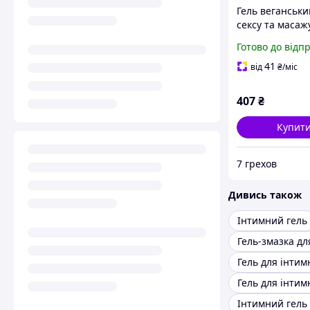
Гель веганськи
сексу та масаж
гіалуроновою 
Готово до відп
Hyaluron 80 ml
41
від
₴
/міс
407
₴
Купит
7 грехов
Дивись також
Інтимний гель