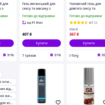
й для
Гель веганський для
Чоловічий гель для
у з
сексу та масажу з
довгого сексу та
кислотою
освіжним фруктово-
збільшення розмірів
равки
Готово до відправки
Готово до відправки
арбузним ароматом
члена! Результат
Watermelon 80 ml
зберігається! DSX-
41
від
₴
/міс
4.7
(3)
000002
550
₴
407
₴
367
₴
и
Купити
Купити
91%
91%
9
7 грехов
I-Torg
Гель-змазка для інтимної близькості
Гель для інтимних відносин
Гель для інтимної життя
Інтимний гель для жінок