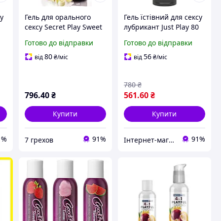
су
Гель для орального
Гель їстівний для сексу
сексу Secret Play Sweet
лубрикант Just Play 80
Love White Шоколад
мл Аромат та смак
Готово до відправки
Готово до відправки
Gel, 60 ml, Іспанія
полуниці
80
56
від
₴
/міс
від
₴
/міс
780
₴
796
.40
₴
561
.60
₴
Купити
Купити
1%
91%
91%
7 грехов
Інтернет-магазин Allegoriya