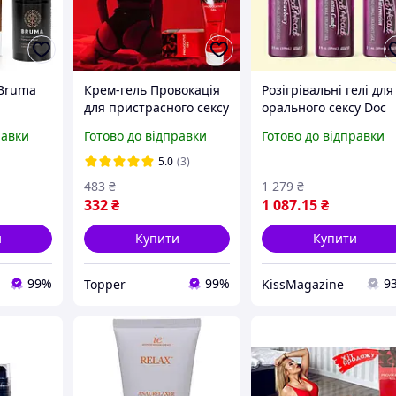
 Bruma
Крем-гель Провокація
Розігрівальні гелі для
для пристрасного сексу
орального сексу Doc
lm, 15 мл
та яскравих оргазмів.
Johnson GoodHead
равки
Готово до відправки
Готово до відправки
Підсилює жіноче
Warming Head (3
бажання та відчуття
смаки)
5.0
(3)
"Provocative"
483
₴
1 279
₴
332
₴
1 087
.15
₴
и
Купити
Купити
99%
99%
9
Topper
KissMagazine