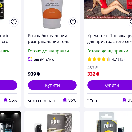
ьний
Розслаблювальний і
Крем-гель Провокаці
ного
розігрівальний гель
для пристрасного сек
door
для анального сексу
та яскравих оргазмів.
равки
Готово до відправки
Готово до відправки
Doc Johnson RELAX Anal
Підсилює жіноче
Relaxer (56 г) sexstyle
бажання та відчуття
94
від
₴
/міс
4.7
(12)
483
₴
939
₴
332
₴
и
Купити
Купити
95%
95%
9
sexo.com.ua секс-шоп інтернет-магазин
I-Torg