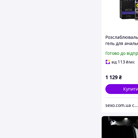
Розслаблювал
гель для аналь
сексу pjur back
Готово до відп
Serum, 20 мл.
113
від
₴
/міс
1 129
₴
Купит
sexo.com.ua секс-шоп інтернет-магазин