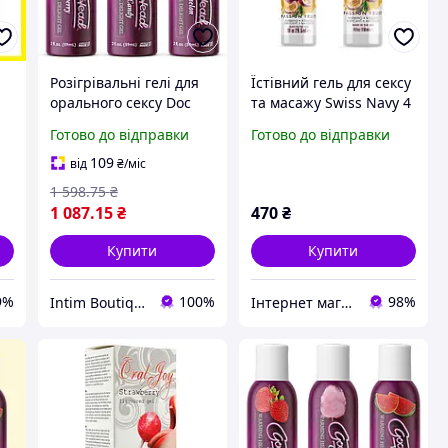
Розігрівальні гелі для
Їстівний гель для сексу
орального сексу Doc
та масажу Swiss Navy 4
Johnson GoodHead
in 1 Wild Passion Fruit
Готово до відправки
Готово до відправки
Warming Head
29,5 мл
(полуниця, солодка
109
від
₴
/міс
вата) (анонімно)
1 598
.75
₴
1 087
.15
₴
470
₴
Купити
Купити
9%
100%
98%
Intim Boutiqe 777Shop
Інтернет магазин інтимних товарів JustLove