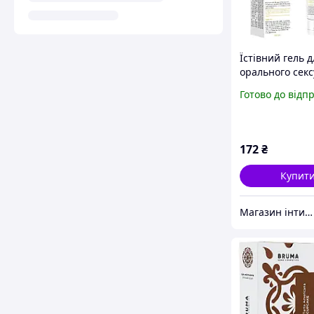
Їстівний гель д
орального сексу
смаком лимона
Готово до відп
172
₴
Купит
Магазин інтимних товарів "WeLove