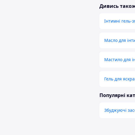
Дивись тако
Інтимні гель-
Масло для інт
Мастило для і
Гель для яскра
Популярні кат
Збуджуючі зас