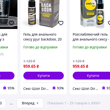
 для
Гель для анального
Розслабляючий гель
у з
сексу pjur backdoor, 20
для анального сексу -
мл
Pjur analyse me! Seru
равки
Готово до відправки
Готово до відправки
 мг
20ml
(1)
1 129
₴
1 129
₴
959
.65
₴
959
.65
₴
и
Купити
Купити
95%
93%
9
Секс-Шоп Dirtyyy - Включи любовь!
Секс-Шоп Dirtyyy - Включи любовь!
3
...
Вперед
Показано 1 - 29 товарів з 3000+