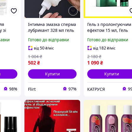
ля
Інтимна змазка сперма
Гель з пролонгуючим
 зі
лубрикант 328 мл гель
ефектом 15 мл, Гель
 100 ml
для вагінального сексу
для продовження
равки
Готово до відправки
Готово до відправки
з тривалим
сексу, Чоловічий
зволожувальним
пролонгатор, Інтимні
50
182
від
₴
/міс
від
₴
/міс
ефектом CokeLife
іграшки
1 004
₴
2 180
₴
502
₴
1 090
₴
и
Купити
Купити
98%
97%
9
Flirt
КАТРУСЯ