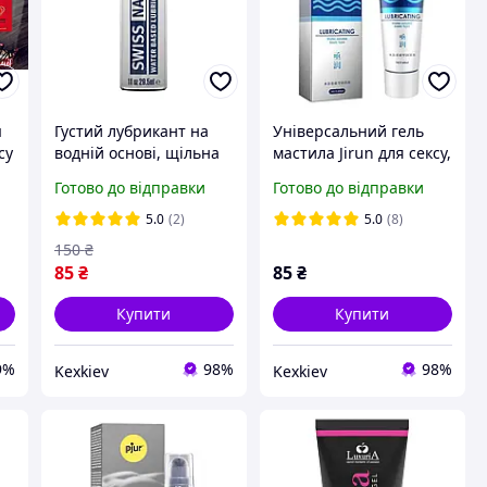
я
Густий лубрикант на
Універсальний гель
су
водній основі, щільна
мастила Jirun для сексу,
інтимна гель-змазка
Інтимне мастило,
Готово до відправки
Готово до відправки
для сексу, густа водна
Лубрикант інтимний на
змазка
водній основі
5.0
(2)
5.0
(8)
150
₴
85
₴
85
₴
Купити
Купити
9%
98%
98%
Kexkiev
Kexkiev