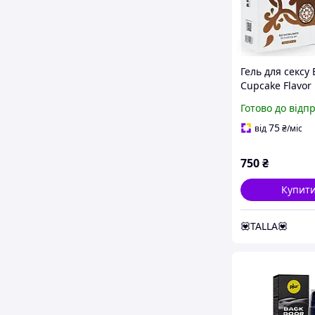
Гель для сексу
Cupcake Flavor
Intensifying Ba
Готово до відп
75
від
₴
/міс
750
₴
Купит
💟TALLA💟