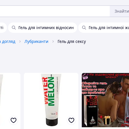
Знайти
ті
Гель для інтимних відносин
Гель для інтимної ж
а догляд
Лубриканти
Гель для сексу