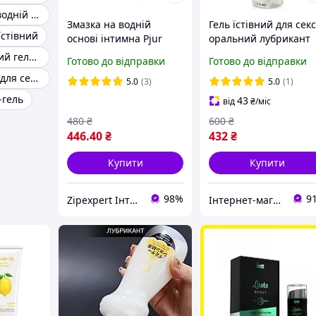
Інтим гель на водній основі
Змазка на водній
Гель їстівний для сек
їстівний
основі інтимна Pjur
оральний лубрикант
Basic waterbased 100
Шоколад Stimul8
Знеболювальний гель-змазка для сексу
Готово до відправки
Готово до відправки
мл. Гель для сексу
Chocolate 50 мл
Інтимний гель для сексу
універсальний
Німеччина
5.0
(3)
5.0
(1)
Лубриканти
-гель
43
від
₴
/міс
480
₴
600
₴
446
.40
₴
432
₴
Купити
Купити
98%
9
Zipexpert Iнтернет-магазин запчастин до побутовой технiки та iтнимних товарiв для дорослих
Інтернет-магазин Allegoriya