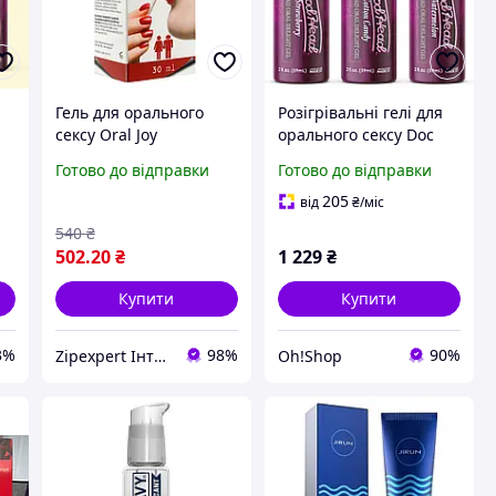
Гель для орального
Розігрівальні гелі для
сексу Oral Joy
орального сексу Doc
Strawberry, 30 ml
Johnson GoodHead
Готово до відправки
Готово до відправки
sexstyle
Warming Head (3
смаки) Sexual Fantasy
205
від
₴
/міс
540
₴
502
.20
₴
1 229
₴
Купити
Купити
3%
98%
90%
Zipexpert Iнтернет-магазин запчастин до побутовой технiки та iтнимних товарiв для дорослих
Oh!Shop