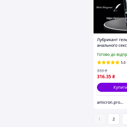
Лубрикант гель
анального секс
анальгетиком
Готово до відп
Monogatar 200
5.0
333
₴
316
.35
₴
Купит
amicron.prom.ua
1
2