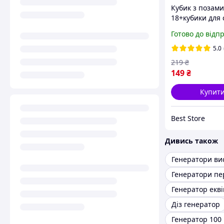
Кубик з позами
18+кубики для 
позами камасу
Готово до відп
світяться в тем
генератор вип
5.0
поз
219
₴
149
₴
Купит
Best Store
Дивись також
Генератори п
Генератор екві
Діз генератор
Генератор 100