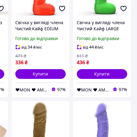
з
Свічка у вигляді члена
Свічка у вигляді члена
Чистий Кайф EDIUM
Чистий Кайф LARGE
й
Помаранчевий
Зелений LARGE (
Готово до відправки
Готово до відправки
MEDIUM ( SX1573 )
SX1582 )
34
44
від
₴
/міс
від
₴
/міс
471
₴
611
₴
336
₴
436
₴
Купити
Купити
7%
97%
97%
❤️MON ❤️ AMOUR❤️
❤️MON ❤️ AMOUR❤️