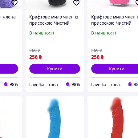
ді члена
Крафтове мило член із
Крафтове мило член і
присоскою Чистий
присоскою Чистий
NI
Кайф EDIUM Чорний
Кайф EDIUM Рожевий
В наявності
В наявності
MEDIUM ( SX2305 )
MEDIUM ( SX2307 )(11)
269
₴
269
₴
256
₴
256
₴
и
Купити
Купити
98%
98%
9
Lavelka - товари для задоволення
Lavelka - товари для задоволення