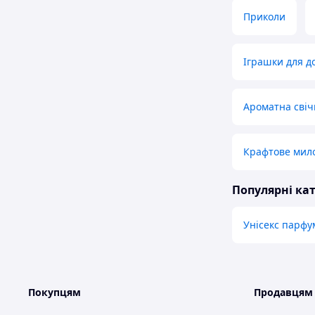
Приколи
Іграшки для д
Ароматна свіч
Крафтове мило
Популярні кат
Унісекс парфу
Покупцям
Продавцям