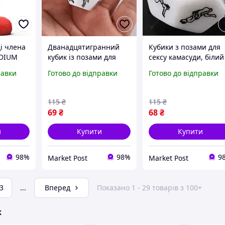
ді члена
Дванадцятигранний
Кубики з позами для
EDIUM
кубик із позами для
сексу камасуди, білий
IUM (
сексу, білий кубик з
кубик з позами для
равки
Готово до відправки
Готово до відправки
позами для дорослих,
сексу, еротичний секс
кубики для сексу
кубик для дорослих
115
₴
115
₴
69
₴
68
₴
и
Купити
Купити
98%
98%
9
Market Post
Market Post
3
...
Вперед
Показано 1 - 29 товарів з 100+
ж