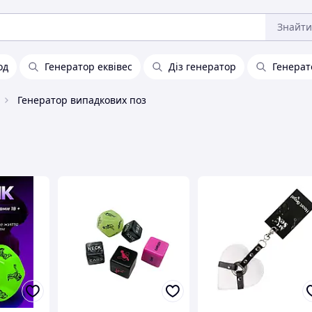
Знайти
од
Генератор еквівес
Діз генератор
Генерат
Генератор випадкових поз