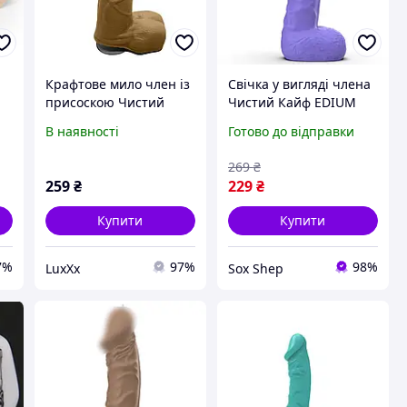
Крафтове мило член із
Свічка у вигляді члена
присоскою Чистий
Чистий Кайф EDIUM
Кайф Коричневий L (
Фіолетовий MEDIUM (
В наявності
Готово до відправки
SO2632 )
SX1576 )
269
₴
259
₴
229
₴
Купити
Купити
7%
97%
98%
LuxXx
Sox Shep