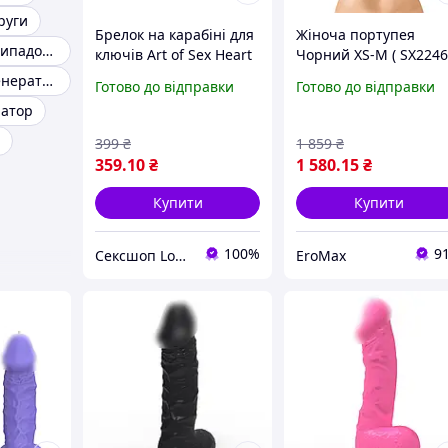
руги
Брелок на карабіні для
Жіноча портупея
Генератор на випадок вимкнення електрики
ключів Art of Sex Heart
Чорний XS-M ( SX2246
Angel Червоний
Art of Sex Wings XS M
Однофазний генератор змінного струму
Готово до відправки
Готово до відправки
Універсальний ( SX2364
ратор
)
399
₴
1 859
₴
359
.10
₴
1 580
.15
₴
Купити
Купити
100%
9
Сексшоп Love and Sex
EroMax