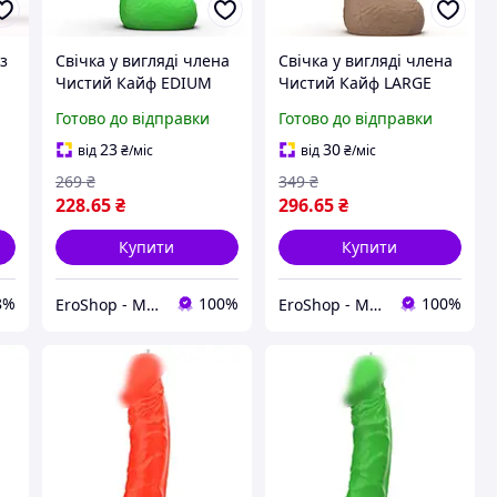
з
Свічка у вигляді члена
Свічка у вигляді члена
Чистий Кайф EDIUM
Чистий Кайф LARGE
Зелений MEDIUM (
Коричневий LARGE (
Готово до відправки
Готово до відправки
SX1574 )(11)
SX1578 )
23
30
від
₴
/міс
від
₴
/міс
269
₴
349
₴
228
.65
₴
296
.65
₴
Купити
Купити
8%
100%
100%
EroShop - Магазин товарів для дорослих
EroShop - Магазин товарів для дорослих