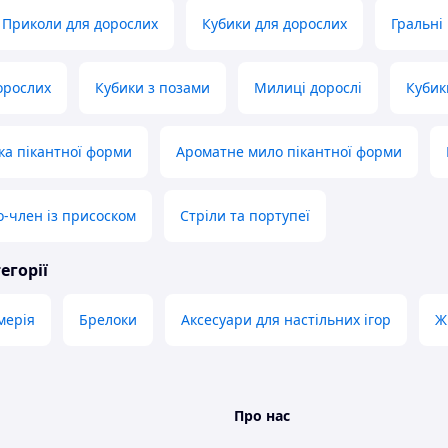
Приколи для дорослих
Кубики для дорослих
Гральні
орослих
Кубики з позами
Милиці дорослі
Кубик
ка пікантної форми
Ароматне мило пікантної форми
-член із присоском
Стріли та портупеї
егорії
мерія
Брелоки
Аксесуари для настільних ігор
Ж
Про нас