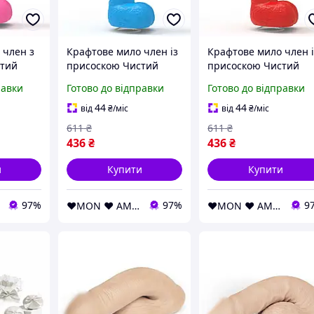
 член з
Крафтове мило член із
Крафтове мило член і
стий
присоскою Чистий
присоскою Чистий
ожевий
Кайф EDIUM Блакитний
Кайф LARGE Червони
равки
Готово до відправки
Готово до відправки
MEDIUM ( SX2311 )
LARGE (SX2316)
44
44
від
₴
/міс
від
₴
/міс
611
₴
611
₴
436
₴
436
₴
и
Купити
Купити
97%
97%
9
❤️MON ❤️ AMOUR❤️
❤️MON ❤️ AMOUR❤️