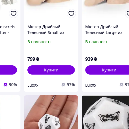
discrets
Містер Дряблый
Містер Дряблый
fter -
Телесный Small из
Телесный Large из
киберкожи, хорошо
киберкожи, хорошо
В наявності
В наявності
тянется Feromon
тянется Feromon
799
₴
939
₴
и
Купити
Купити
90%
97%
9
LuxXx
LuxXx