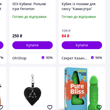
ля
SEX-Кубики: Рольові
Кубик із позами для
t
ігри Feromon
сексу "Камасутра"
Готово до відправки
Готово до відправки
63
104
₴
250
₴
84
₴
Купити
Купити
7%
90%
96%
Oh!Shop
Cекрет Казанови