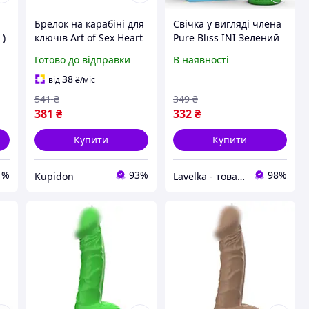
Брелок на карабіні для
Свічка у вигляді члена
 )
ключів Art of Sex Heart
Pure Bliss INI Зелений
Angel Чорний
MINI ( SX1648 )
Готово до відправки
В наявності
Універсальний ( SX2248
)
38
від
₴
/міс
541
₴
349
₴
381
₴
332
₴
Купити
Купити
1%
93%
98%
Kupidon
Lavelka - товари для задоволення