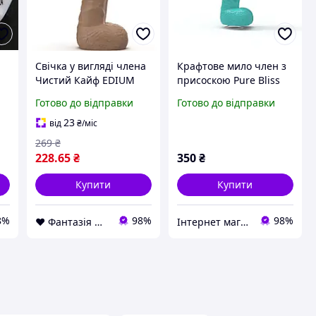
Свічка у вигляді члена
Крафтове мило член з
Чистий Кайф EDIUM
присоскою Pure Bliss
Коричневий MEDIUM (
INI Бірюзовий S
Готово до відправки
Готово до відправки
-
SX1570 )
(SO6359)
23
від
₴
/міс
269
₴
228
.65
₴
350
₴
Купити
Купити
8%
98%
98%
❤ Фантазія ❤ Секс шоп інтернет магазин товарів для дорослих ❤ Анонімно
Інтернет магазин інтимних товарів JustLove