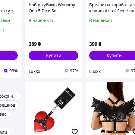
Набір кубиків Wooomy
Брелок на карабіні д
сексу з
Ooo 5 Dice Set
ключів Art of Sex Hear
три що
Angel Білий
равки
В наявності
В наявності
ряві
Універсальний ( SX23
адкових
)
(1)
289
₴
399
₴
и
Купити
Купити
93%
97%
9
LuxXx
LuxXx
Генератори високої напруги
ерешкод
вес
 мгц