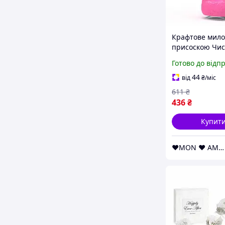
Крафтове мило
присоскою Чи
Кайф LARGE Р
Готово до відп
LARGE (SX2315)
44
від
₴
/міс
611
₴
436
₴
Купит
❤️MON ❤️ AMOUR❤️