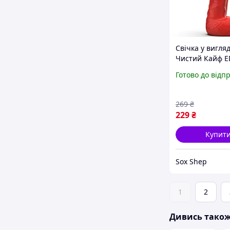
Свічка у вигля
Чистий Кайф 
Червоний MED
Готово до відп
SX1572 )
269
₴
229
₴
Купит
Sox Shep
1
2
Дивись тако