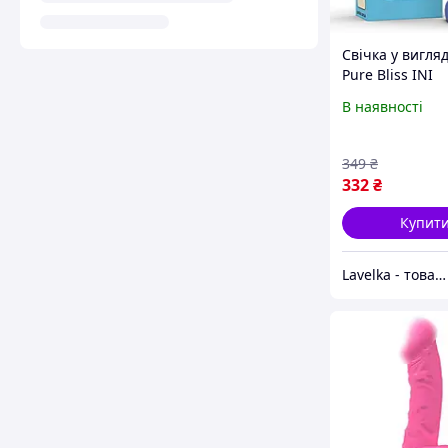
Свічка у вигля
Pure Bliss INI
Фіолетовий MI
В наявності
(SX1649)
349
₴
332
₴
Купит
Lavelka - товари для задоволення