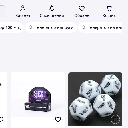
Кабінет
Сповіщення
Обране
Кошик
ор 100 мгц
Генератор напруги
Генератор на випа