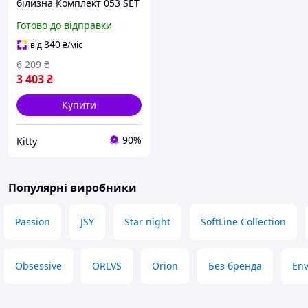
білизна Комплект 053 SET
WILLIAM Чорний S/M -
Готово до відправки
Passion Feromon
340
від
₴
/міс
6 209
₴
3 403
₴
Купити
90%
Kitty
Популярні виробники
Passion
JSY
Star night
SoftLine Collection
Obsessive
ORLVS
Orion
Без бренда
En