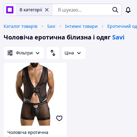
В категорії
Каталог товарів
Savi
Інтимні товари
Еротичний од
Чоловіча еротична білизна і одяг
Savi
Фільтри
Ціна
Чоловіча еротична