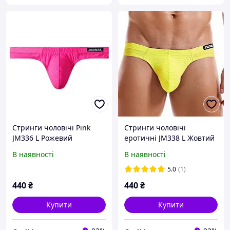
Стринги чоловічі Pink
Стринги чоловічі
JM336 L Рожевий
еротичні JM338 L Жовтий
В наявності
В наявності
5.0
(1)
440
₴
440
₴
Купити
Купити