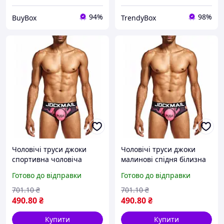
94%
98%
BuyBox
TrendyBox
Чоловічі труси джоки
Чоловічі труси джоки
спортивна чоловіча
малинові спідня білизна
білизна для плавання та
для чоловіків еротичні
Готово до відправки
Готово до відправки
спорту зручні чоловічі
труси чоловічі спортивні
труси розмір XL box2
плавки M box2
701
.10
₴
701
.10
₴
490
.80
₴
490
.80
₴
Купити
Купити