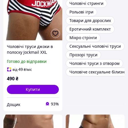
Чоловічі стринги
Рольові ігри
Товари для дорослих
Еротичний комплект
Мікро стрінги
Сексуальні чоловічі труси
Чоловічі труси джоки в
полоску Jockmail XXL
Прозорі труси
різнобарвний
Готово до відправки
Чоловічі труси з отвором
49
від
₴
/міс
Чоловіче сексуальне білизна
490
₴
Купити
93%
Дощик