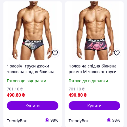
Чоловічі труси джоки
Чоловіча спідня білизна
чоловіча спідня білизна
розмір M чоловічі труси
для спорту спортивні
джоки чоловіча білизна
Готово до відправки
Готово до відправки
труси з відкритою
для спорту та пляжу box2
спиною розмір M box2
701
.10
₴
701
.10
₴
490
.80
₴
490
.80
₴
Купити
Купити
98%
98%
TrendyBox
TrendyBox