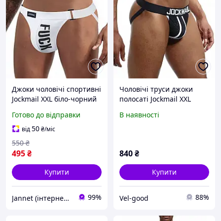
Джоки чоловічі спортивні
Чоловічі труси джоки
Jockmail XXL біло-чорний
полосаті Jockmail XXL
чорно-білий
Готово до відправки
В наявності
50
від
₴
/міс
550
₴
495
₴
840
₴
Купити
Купити
99%
88%
Jannet (інтернет-магазин)
Vel-good