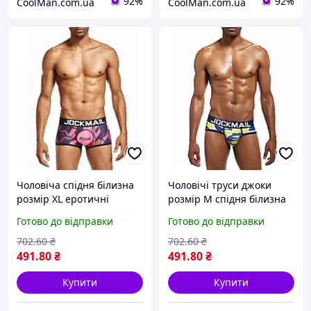
92%
92%
CoolMan.com.ua
CoolMan.com.ua
Чоловіча спідня білизна
Чоловічі труси джоки
розмір XL еротичні
розмір M спідня білизна
чоловічі труси сексуальна
для чоловіків еротична
Готово до відправки
Готово до відправки
чоловіча білизна для
білизна спортивні
чоловіків
чоловічі труси
702
.60
₴
702
.60
₴
491
.80
₴
491
.80
₴
Купити
Купити