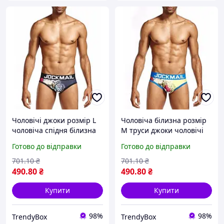
Чоловічі джоки розмір L
Чоловіча білизна розмір
чоловіча спідня білизна
M труси джоки чоловічі
чоловічі труси для спорту
спортивні плавки для
Готово до відправки
Готово до відправки
сексуальни труси
басейну та пляжу спідня
атлетичні джоки box2
білизна box2
701
.10
₴
701
.10
₴
490
.80
₴
490
.80
₴
Купити
Купити
98%
98%
TrendyBox
TrendyBox