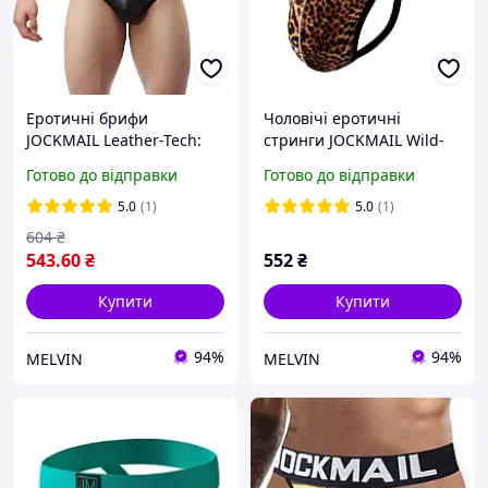
Еротичні брифи
Чоловічі еротичні
JOCKMAIL Leather-Tech:
стринги JOCKMAIL Wild-
Чоловічі труси з екошкіри
Leopard: Анатомічна
Готово до відправки
Готово до відправки
з металевим кільцем 18+
білизна з анімалістичним
SM, L, XL, XXL
принтом 18+, Леопардові
5.0
(1)
5.0
(1)
604
₴
543
.60
₴
552
₴
Купити
Купити
94%
94%
MELVIN
MELVIN