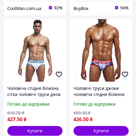
92%
94%
CoolMan.com.ua
BuyBox
Чоловіча спідня білизна
Чоловічі труси джоки
сітка чоловічі труси джок
чоловіча спідня білизна
для спорту еротична
еротичні труси для
Готово до відправки
Готово до відправки
чоловіча білизна розмір
чоловіків сліпи для
XL
спорту розмір XL box2
610
.70
₴
609
.30
₴
427
.50
₴
426
.50
₴
Купити
Купити