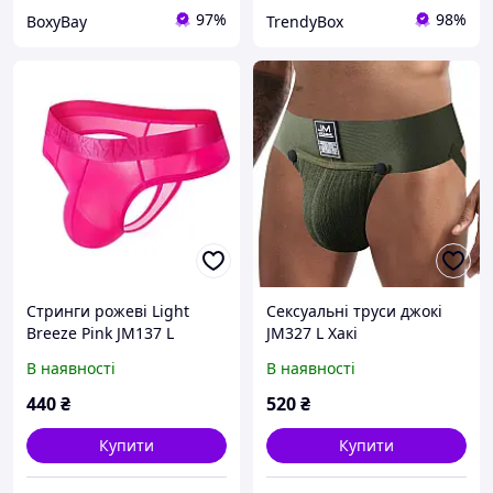
97%
98%
BoxyBay
TrendyBox
Стринги рожеві Light
Сексуальні труси джокі
Breeze Pink JM137 L
JM327 L Хакі
Рожевий
В наявності
В наявності
440
₴
520
₴
Купити
Купити