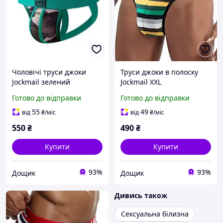
Чоловічі труси джоки
Труси джоки в полоску
Jockmail зелений
Jockmail XXL
різнобарвний
Готово до відправки
Готово до відправки
55
49
від
₴
/міс
від
₴
/міс
550
₴
490
₴
Купити
Купити
93%
93%
Дощик
Дощик
Дивись також
Сексуальна білизна