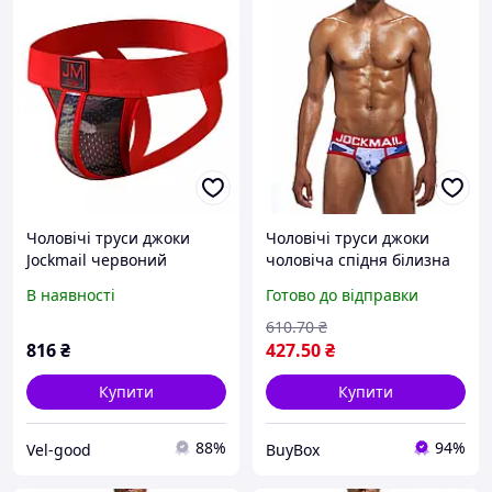
Чоловічі труси джоки
Чоловічі труси джоки
Jockmail червоний
чоловіча спідня білизна
для спорту стильні труси
В наявності
Готово до відправки
для чоловіків розмір M
сині
610
.70
₴
816
₴
427
.50
₴
Купити
Купити
88%
94%
Vel-good
BuyBox