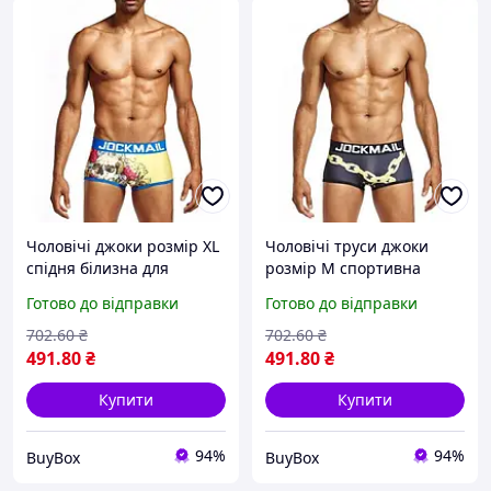
Чоловічі джоки розмір XL
Чоловічі труси джоки
спідня білизна для
розмір M спортивна
чоловіків еротичні труси
чоловіча білизна для
Готово до відправки
Готово до відправки
чоловічі спортивні
тренувань чоловічі
плавки джокмейл
плавки для спорту
702
.60
₴
702
.60
₴
491
.80
₴
491
.80
₴
Купити
Купити
94%
94%
BuyBox
BuyBox