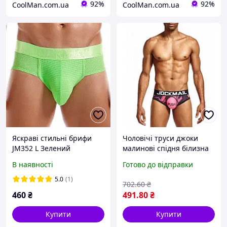
92%
92%
CoolMan.com.ua
CoolMan.com.ua
Яскраві стильні брифи
Чоловічі труси джоки
JM352 L Зелений
малинові спідня білизна
для чоловіків еротичні
В наявності
Готово до відправки
труси чоловічі спортивні
плавки M
5.0
(1)
702
.60
₴
460
₴
491
.80
₴
Купити
Купити