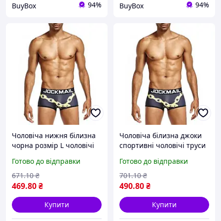
94%
94%
BuyBox
BuyBox
Чоловіча нижня білизна
Чоловіча білизна джоки
чорна розмір L чоловічі
спортивні чоловічі труси
труси бавовна еластична
сексуальну чоловічу
Готово до відправки
Готово до відправки
білизна для спорту пляжу
білизну для спорту та
пляжу розмір L box2
671
.10
₴
701
.10
₴
469
.80
₴
490
.80
₴
Купити
Купити