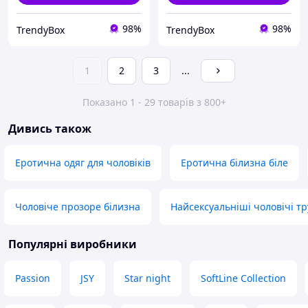
98%
98%
TrendyBox
TrendyBox
1
2
3
...
Показано 1 - 29 товарів з 800+
Дивись також
Еротична одяг для чоловіків
Еротична білизна біле
Чоловіче прозоре білизна
Найсексуальніші чоловічі тр
Популярні виробники
Passion
JSY
Star night
SoftLine Collection