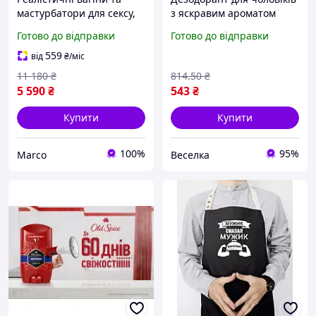
мастурбатори для сексу,
з яскравим ароматом
Секс вагіна для чоловіків
тривалого захисту від
Готово до відправки
Готово до відправки
Мастурбатори/торс
поту без слідів на одязі
жіночий XISES
FLAME
559
від
₴
/міс
11 180
₴
814
.50
₴
5 590
₴
543
₴
Купити
Купити
100%
95%
Marco
Веселка