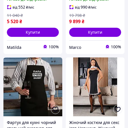
секс-лялька для чоловіків
мастурбації 5 кг
реалістичний анус та
Силіконовий XISES
552
990
від
₴
/міс
від
₴
/міс
піхва
11 040
₴
19 798
₴
5 520
₴
9 899
₴
Купити
Купити
100%
100%
Matilda
Marco
Фартух для кухні чорний
Жіночий костюм для секс