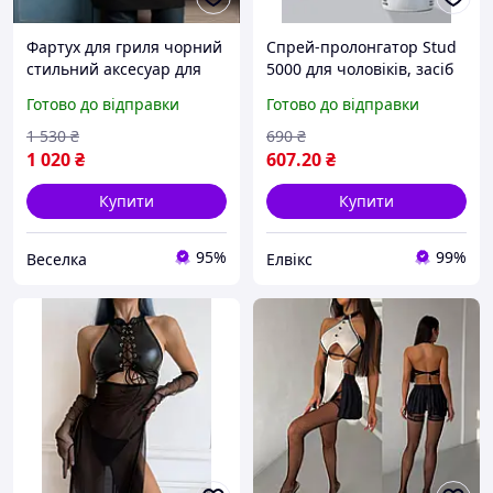
Фартух для гриля чорний
Спрей-пролонгатор Stud
стильний аксесуар для
5000 для чоловіків, засіб
чоловіків захисту одягу
від передчасної еякуляції
Готово до відправки
Готово до відправки
від забруднень FLAME
з лідокаїном, для
тривалого сексу
1 530
₴
690
₴
1 020
₴
607
.20
₴
Купити
Купити
95%
99%
Веселка
Елвікс