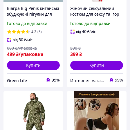
Віагра Big Penis китайські
Жіночий сексуальний
збуджуючі пігулки для
костюм для сексу та ігор
чоловіків для сексу
Медсестри Одяг для
Готово до відправки
Готово до відправки
потенції ерекції
рольових ігор "Role-
потужний збуджуючий
playing costume"
40
4.2
(5)
від
₴
/міс
засіб Viagra 12 шт
50
від
₴
/міс
600
₴/упаковка
590
₴
499
₴/упаковка
399
₴
Купити
Купити
95%
99%
Green Life
Интернет-магазин IKA