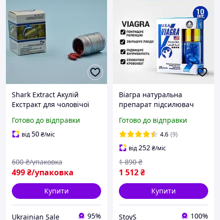
Shark Extract Акулій
Віагра натуральна
Екстракт для чоловічої
препарат підсилювач
потенції сексу натуральні
потенції для чоловіків
Готово до відправки
Готово до відправки
збуджуючі препарати для
збудник таблетки для
чоловіків 10 шт
ерекції лібідо підвищення
50
від
₴
/міс
4.6
(9)
сили 10 шт сексу
252
від
₴
/міс
600
₴/упаковка
1 890
₴
499
₴/упаковка
1 512
₴
Купити
Купити
95%
100%
Ukrainian Sale
StoyS