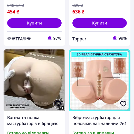
648
.57
₴
829
₴
454
₴
636
₴
Купити
Купити
97%
99%
💛💙TFA💛💙
Topper
Вагіна та попка
Вібро-мастурбатор для
мастурбатор з вібрацією
чоловіків вагінальний 2в1
10 режимів силіконова
Секс-лялька для
Готово до відправки
Готово до відправки