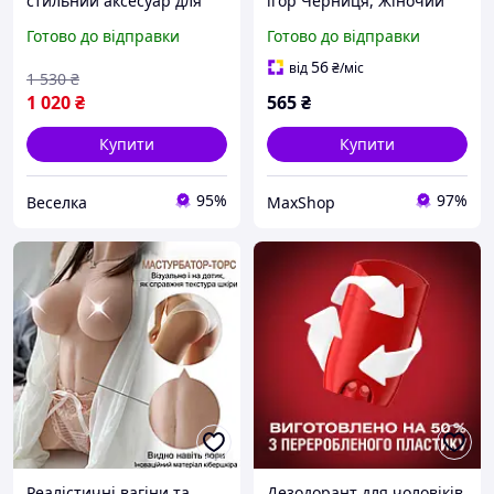
стильний аксесуар для
ігор Черниця, Жіночий
тата чоловіка захистить
одяг для рольових ігор
Готово до відправки
Готово до відправки
одяг під час готування
БДСМ, Еротична білизна,
FLAME
Костюм-монашка
56
від
₴
/міс
1 530
₴
1 020
₴
565
₴
Купити
Купити
95%
97%
Веселка
MaxShop
Реалістичні вагіни та
Дезодорант для чоловіків