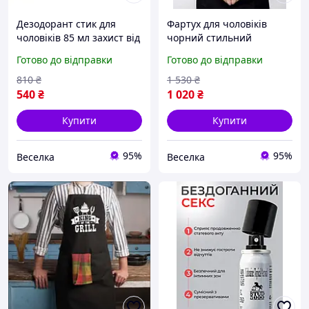
Дезодорант стик для
Фартух для чоловіків
чоловіків 85 мл захист від
чорний стильний
поту стійкий аромат без
аксесуар для готування
Готово до відправки
Готово до відправки
слідів на одязі FLAME
захисту одягу від
забруднень FLAME
810
₴
1 530
₴
540
₴
1 020
₴
Купити
Купити
95%
95%
Веселка
Веселка