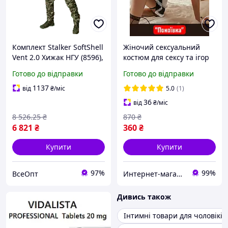
Комплект Stalker SoftShell
Жіночий сексуальний
Vent 2.0 Хижак НГУ (8596),
костюм для сексу та ігор
2XL, тактичний одяг,
Покоївка Одяг для
Готово до відправки
Готово до відправки
вологостійкий,
рольових ігор "Role-
вітростійкий, для
playing costume"
1137
від
₴
/міс
5.0
(1)
чоловіків
36
від
₴
/міс
8 526
.25
₴
870
₴
6 821
₴
360
₴
Купити
Купити
97%
99%
ВсеОпт
Интернет-магазин IKA
Дивись також
Інтимні товари для чоловіків