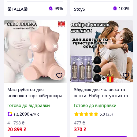
99%
100%
💟TALLA💟
StoyS
Маструбатор для
Збудник для чоловіка та
чоловіків торс кібершкіра
жінки. Набір потужних та
19 кг Інтимні іграшки
безпечних препаратів
Готово до відправки
Готово до відправки
мастурбатор для сексу
для ідеального сексу
без вібрації, Секс лялька
2090
від
₴
/міс
5.0
(25)
41 798
₴
477
₴
20 899
₴
370
₴