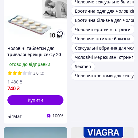
Чоловіче сексуальне білизна
Еротична одяг для чоловіків
Еротична білизна для чолові
Чоловічі еротичні стрінги
Чоловіче інтимне білизна
Сексуальні вбрання для чолов
Чоловічі таблетки для
тривалої ерекції сексу 20
Чоловічі мереживні стринги
мг, збудник для чоловіків
Готово до відправки
Sexmen
збільшення потенції
пеніса, інтимні
3.0
(2)
Чоловічі костюми для сексу
1 480
₴
740
₴
Купити
100%
БігМаг