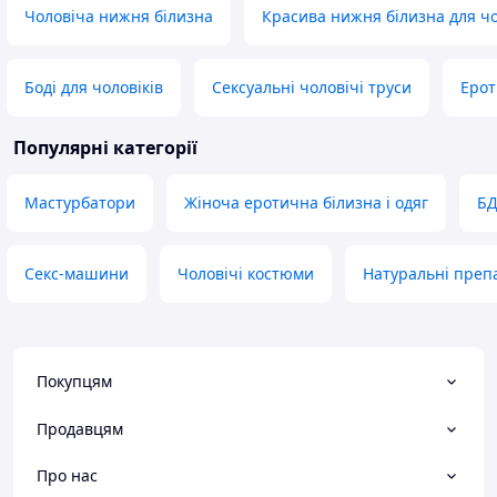
Чоловіча нижня білизна
Красива нижня білизна для чо
Боді для чоловіків
Сексуальні чоловічі труси
Ерот
Популярні категорії
Мастурбатори
Жіноча еротична білизна і одяг
БД
Секс-машини
Чоловічі костюми
Натуральні преп
Покупцям
Продавцям
Про нас