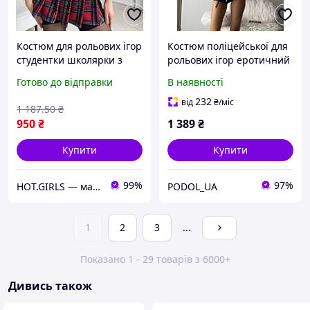
Костюм для рольових ігор
Костюм поліцейської для
студентки школярки з
рольових ігор еротичний
мініспідничкою та
костюм поліцейського
Готово до відправки
В наявності
прозорим топом із
одяг для сексу S
камінчиками сексуальний
232
від
₴
/міс
1 187
.50
₴
жіночий одяг для сексу
950
₴
1 389
₴
Купити
Купити
99%
97%
HOT.GIRLS — магазин жіночої білизни, купальників та стильних образів для впевнених у собі дівчат.
PODOL_UA
1
2
3
...
Показано 1 - 29 товарів з 6000+
Дивись також