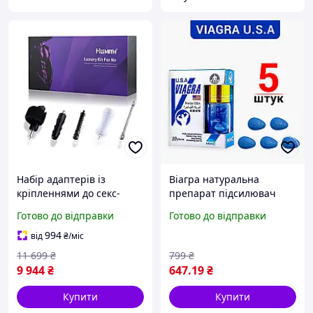
Набір адаптерів із
Віагра натуральна
кріпленнями до секс-
препарат підсилювач
машин для чоловіків
потенції для чоловіків
Готово до відправки
Готово до відправки
чорного кольору Hismith
збудник таблетки для
KlicLok System Set for Him
ерекції лібідо підвищення
994
від
₴
/міс
5 предметів Nomax
сили 5 шт сексу
11 699
₴
799
₴
9 944
₴
647
.19
₴
Купити
Купити