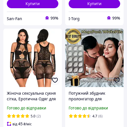
Купити
Купити
99%
99%
San-Fan
I-Torg
Жіноча сексуальна сукня
Потужний збудник
сітка, Еротична Одяг для
пролонгатор для
сексу з рукавами чорного
чоловіків Оригінал «Soft-
Готово до відправки
Готово до відправки
кольору
15» Для довгого сексу та
сильної ерекції
5.0
(2)
4.7
(6)
45
від
₴
/міс