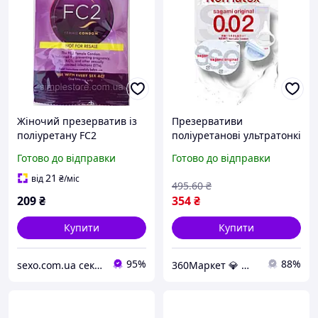
Жіночий презерватив із
Презервативи
поліуретану FC2
поліуретанові ультратонкі
Love&Life, 1 шт./пач.
Sagami Original 0.02 для
Готово до відправки
Готово до відправки
натуральних відчуттів, 1
шт.
21
від
₴
/міс
495
.60
₴
209
₴
354
₴
Купити
Купити
95%
88%
sexo.com.ua секс-шоп інтернет-магазин
360Маркет 💎 — усе, що потрібно під рукою ✅