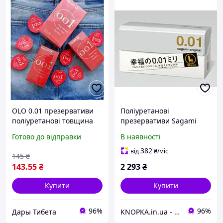
OLO 0.01 презервативи
Поліуретанові
поліуретанові товщина
презервативи Sagami
0.01 мм найтонші у світі 1
розмір L Original 0.01 мм,
Готово до відправки
В наявності
шт.
10 шт
382
від
₴
/міс
145
₴
143
.55
₴
2 293
₴
Купити
Купити
96%
96%
Дары Тибета
KNOPKA.in.ua - Інтернет-магазин