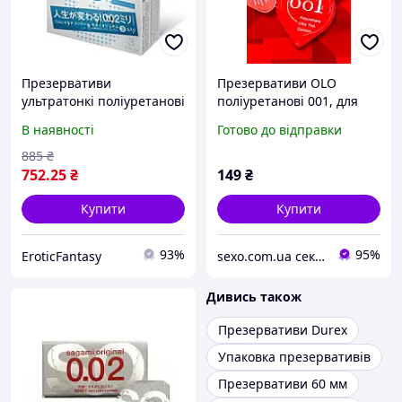
Презервативи
Презервативи OLO
ультратонкі поліуретанові
поліуретанові 001, для
Sagami original 0.02 з дод.
натуральних відчуттів і
В наявності
Готово до відправки
мастилом (ціна за
комфорту
упаковку, 3 шт)
885
₴
752
.25
₴
149
₴
Купити
Купити
93%
95%
EroticFantasy
sexo.com.ua секс-шоп інтернет-магазин
Дивись також
Презервативи Durex
Упаковка презервативів
Презервативи 60 мм