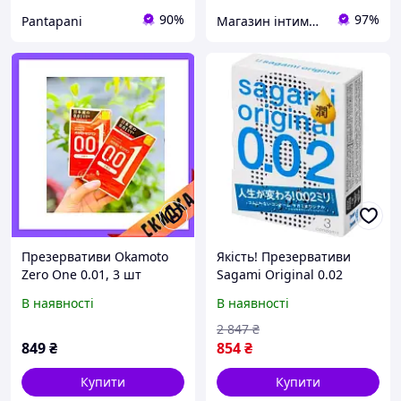
90%
97%
Pantapani
Магазин інтимних товарів "WeLove
Презервативи Okamoto
Якість! Презервативи
Zero One 0.01, 3 шт
Sagami Original 0.02
(поліуретанові) | Puls69
Поліуретанові з
В наявності
В наявності
додатковим змащенням 3
шт. (4974234100040) -
2 847
₴
Гарантія! Сервіс!
849
₴
854
₴
Купити
Купити