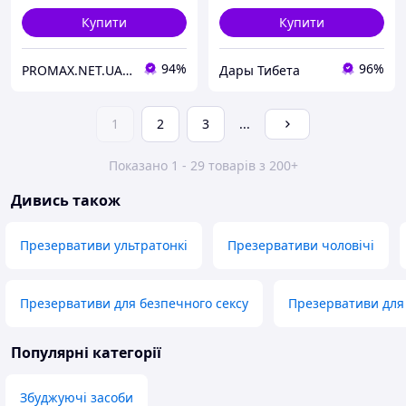
Купити
Купити
94%
96%
PROMAX.NET.UA - Інтернет-магазин м.Дніпро.
Дары Тибета
1
2
3
...
Показано 1 - 29 товарів з 200+
Дивись також
Презервативи ультратонкі
Презервативи чоловічі
Презервативи для безпечного сексу
Презервативи для
Популярні категорії
Збуджуючі засоби