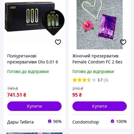
Поліуретанові
Жіночий презерватив
презервативи Olo 0.01 6
Female Condom FC 2 без
шт./пач. ультратонкі
латексу поліуретан
Готово до відправки
Готово до відправки
преміум
Малайзія
3.7
(3)
749
₴
210
₴
741
.51
₴
95
₴
Купити
Купити
96%
100%
Дары Тибета
Condomshop