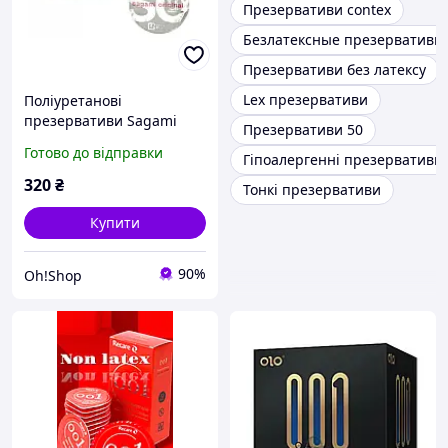
Презервативи contex
Безлатексные презервативи
Презервативи без латексу
Lex презервативи
Поліуретанові
презервативи Sagami
Презервативи 50
Original, 2шт
Готово до відправки
Гіпоалергенні презервативи
320
₴
Тонкі презервативи
Купити
90%
Oh!Shop