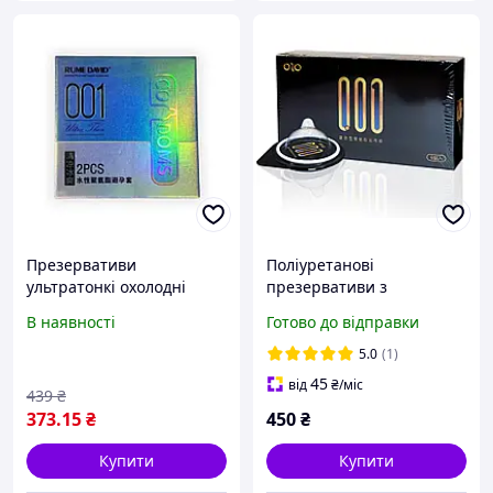
Презервативи
Поліуретанові
ультратонкі охолодні
презервативи з
Rume David 001
гіалуроновою кислотою
В наявності
Готово до відправки
поліуретанові (ціна за
OLO 0.01 ультратонкі
упаковку, 2 шт.)
гіпоалергенні 6 шт для
5.0
(1)
максимального комфорту
45
від
₴
/міс
439
₴
373
.15
₴
450
₴
Купити
Купити