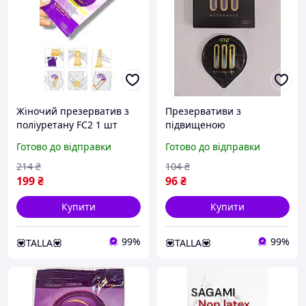
Жіночий презерватив з
Презервативи з
поліуретану FC2 1 шт
підвищеною
Nomax
теплопровідністю
Готово до відправки
Готово до відправки
поліуретанові OLO 001 1
штука Talla
214
₴
104
₴
199
₴
96
₴
Купити
Купити
99%
99%
💟TALLA💟
💟TALLA💟