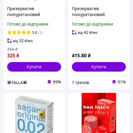
Презерватив
Презерватив
поліуретановий
поліуретановий
ультратонкий японський
ультратонкий Sagami
Готово до відправки
Готово до відправки
Sagami люкс класу 0.02 (в
люкс класу (у пакованні 1
упаковці 1 шт)
шт.) Sex Aura
42
5.0
(1)
від
₴
/міс
32
від
₴
/міс
350
₴
325
₴
415
.80
₴
Купити
Купити
99%
91%
💟TALLA💟
7 грехов