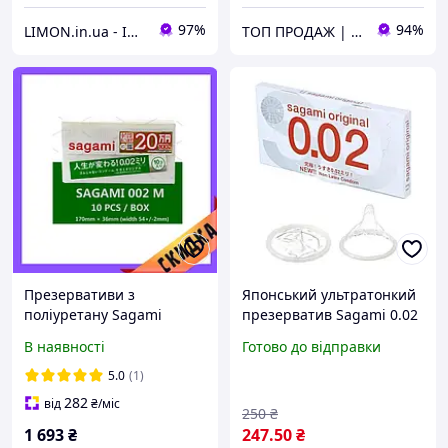
97%
94%
LIMON.in.ua - Інтернет-магазин м.Хмельницький
ТОП ПРОДАЖ | Інтернет-супермаркет «NUKLEON»
Презервативи з
Японський ультратонкий
поліуретану Sagami
презерватив Sagami 0.02
Original, супертонкі 0,02
поліуретановий (ціна за 1
В наявності
Готово до відправки
(10 шт.) Puls69 | Puls69
шт.) Секс-іграшки секс-
шоп
5.0
(1)
282
від
₴
/міс
250
₴
1 693
₴
247
.50
₴