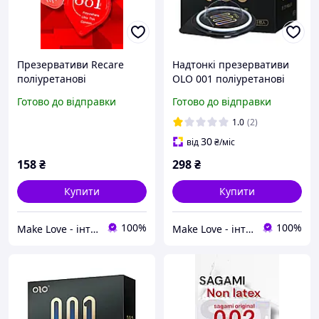
Презервативи Recare
Надтонкі презервативи
поліуретанові
OLO 001 поліуретанові
001ультратонкі гладкі для
(не містять латекс),
Готово до відправки
Готово до відправки
сексу без смаку і запаху
паковання 3 шт Sex Aura
(по 1шт)
1.0
(2)
30
від
₴
/міс
158
₴
298
₴
Купити
Купити
100%
100%
Make Love - інтим бутик
Make Love - інтим бутик