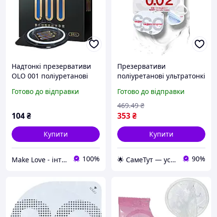
Надтонкі презервативи
Презервативи
OLO 001 поліуретанові
поліуретанові ультратонкі
(не містять латекс), 1
Sagami, максимальний
Готово до відправки
Готово до відправки
презерватив в пакованні
комфорт і надійний
захист
469
.49
₴
104
₴
353
₴
Купити
Купити
100%
90%
Make Love - інтим бутик
🌟 СамеТут — усе, що потрібно, в одному місці 🌟