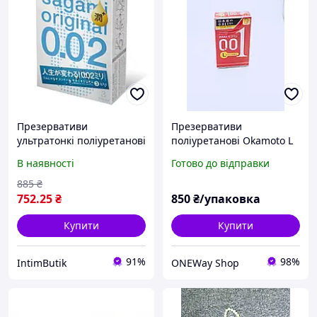
Презервативи
Презервативи
ультратонкі поліуретанові
поліуретанові Okamoto L
Sagami original 0.02 з дод.
найтонші презервативи з
В наявності
Готово до відправки
мастилом (ціна за
Японії ! 3 шт
упаковку, 3 шт)
885
₴
752
.25
₴
850
₴/упаковка
Купити
Купити
91%
98%
IntimButik
ONEWay Shop