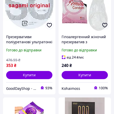
Презервативи
Гіпоалергенний жіночий
поліуретанові ультратонкі
презерватив з
Sagami 0.02, натуральні
поліуретану Effective
Готово до відправки
Готово до відправки
відчуття та комфорт.
Female 1 шт.
24
від
₴
/міс
476
.55
₴
353
₴
240
₴
Купити
Купити
93%
100%
GoodDayShop - Онлайн магазин різноманітних товарів
Kohaimoss