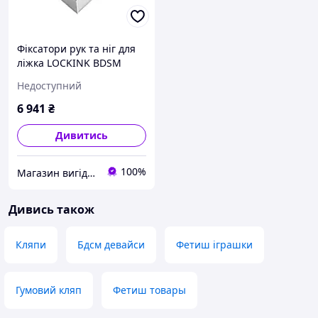
Фіксатори рук та ніг для
ліжка LOCKINK BDSM
Adjustable Bed Restraint
Недоступний
Kit Чорний
Універсальний ( SX0856 )
6 941
₴
Дивитись
100%
Магазин вигідних цін
Дивись також
Кляпи
Бдсм девайси
Фетиш іграшки
Гумовий кляп
Фетиш товары