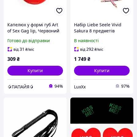
Капелюх у формі губ Art
Набір Liebe Seele Vivid
of Sex Gag lip, Червоний
Sakura 8 предметів
Рожевий Універсальний
Готово до відправки
В наявності
(SO9502)
31
292
від
₴
/міс
від
₴
/міс
309
₴
1 749
₴
Купити
Купити
94%
97%
🥭ПАПАЙЯ🥭
LuxXx