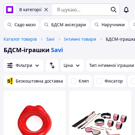
В категорії
Садо мазо
БДСМ аксесуари
Наручники
Каталог товарів
Savi
Інтимні товари
БДСМ-іграшк
БДСМ-іграшки
Savi
Фільтри
Ціна
Тип інтимної іграшки
Безкоштовна доставка
Кляп
Фіксатор