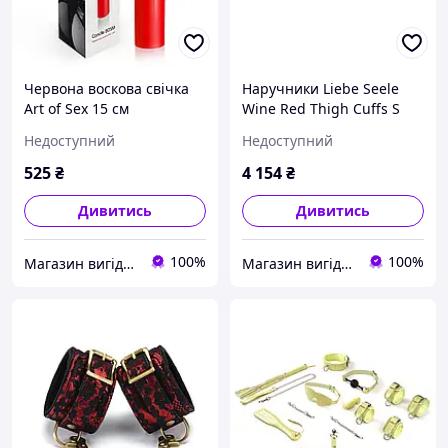
Червона воскова свічка
Наручники Liebe Seele
Art of Sex 15 см
Wine Red Thigh Cuffs S
низькотемпературна
Універсальний Бордовий
Недоступний
Недоступний
Червоний M ( SO5957 )
(SO9454)
525
₴
4 154
₴
Дивитись
Дивитись
100%
100%
Магазин вигідних цін
Магазин вигідних цін