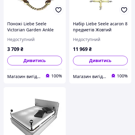
Поножі Liebe Seele
Набір Liebe Seele acaron 8
Victorian Garden Ankle
предметів Жовтий
Cuffs Універсальний
Універсальний ( SO9512 )
Недоступний
Недоступний
Бордовий (SO9474)
3 709
₴
11 969
₴
Дивитись
Дивитись
100%
100%
Магазин вигідних цін
Магазин вигідних цін