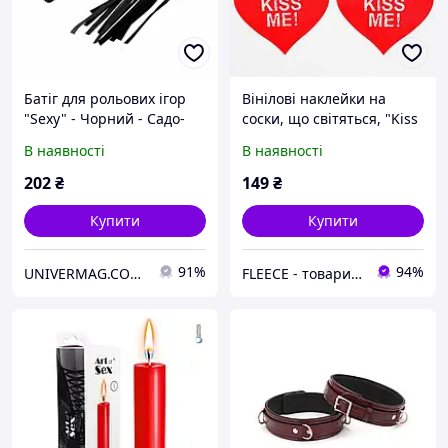
Батіг для рольових ігор
Вінілові наклейки на
"Sexy" - Чорний - Садо-
соски, що світяться, "Kiss
мазо
Me!" - Садо-мазо
В наявності
В наявності
202
₴
149
₴
Купити
Купити
91%
94%
UNIVERMAG.COM.UA - товари для дому та відпочинку
FLEECE - товари для дому та туризму