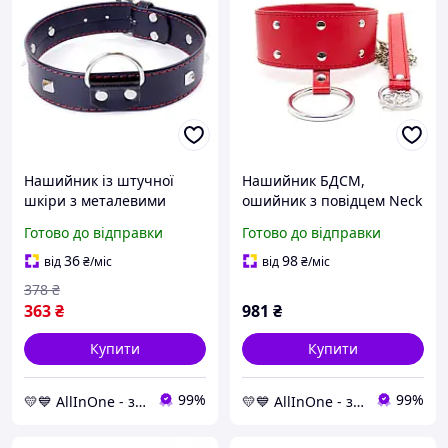
Нашийник із штучної
Нашийник БДСМ,
шкіри з металевими
ошийник з повідцем Neck
заклепками Fetish Boss
Collar Red екокожа,
Готово до відправки
Готово до відправки
Series - Collar with studs
заклепки
Red Line, BS3300113
36
98
від
₴
/міс
від
₴
/міс
378
₴
363
₴
981
₴
Купити
Купити
99%
99%
💛💙 AllInOne - знаходь все необхідне в одному магазині!
💛💙 AllInOne - знаходь все необхідне в одному магазині!