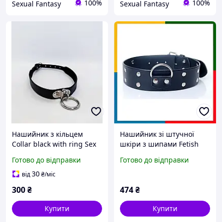
100%
100%
Sexual Fantasy
Sexual Fantasy
Нашийник з кільцем
Нашийник зі штучної
Collar black with ring Sex
шкіри з шипами Fetish
Aura
Boss Series - Collar with
Готово до відправки
Готово до відправки
studs, BS3300098
30
від
₴
/міс
300
₴
474
₴
Купити
Купити