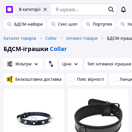
В категорії
БДСМ-набори
Секс-шоп
Портупея
Н
Каталог товарів
Collar
Інтимні товари
БДСМ-іграшк
БДСМ-іграшки
Collar
Фільтри
Ціна
Тип інтимної іграшки
Безкоштовна доставка
Пояс вірності
Ланц