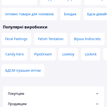
Інтимні товари для чоловіків
Бондаж
Бдсм девай
Популярні виробники
Feral Feelings
Fetish Tentation
Bijoux Indiscrets
Candy hero
PipeDream
Lovetoy
Lockink
БДСМ-іграшки оптом
Покупцям
Продавцям