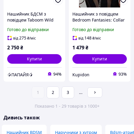
Нашийник БДСМ з
Нашийник з повідцем
повідцем Taboom Wild
Bedroom Fantasies: Collar
Roses Collar & Leash з
with Chain - Silver
Готово до відправки
Готово до відправки
декоративними
трояндами
275
148
від
₴
/міс
від
₴
/міс
2 750
₴
1 479
₴
Купити
Купити
94%
93%
🥭ПАПАЙЯ🥭
Kupidon
1
2
3
...
Показано 1 - 29 товарів з 1000+
Дивись також
Нашийник BDSM
Наручники з хутром
Bdsm-атри