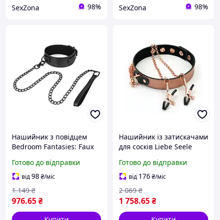
98%
98%
SexZona
SexZona
Нашийник з повідцем
Нашийник із затискачами
Bedroom Fantasies: Faux
для сосків Liebe Seele
Leather Collar & Chain
Rose Gold Memory Collar
Готово до відправки
Готово до відправки
sexstyle
with Nipple Clamps, шкіра
sexstyle
98
176
від
₴
/міс
від
₴
/міс
1 149
₴
2 069
₴
976
.65
₴
1 758
.65
₴
Купити
Купити