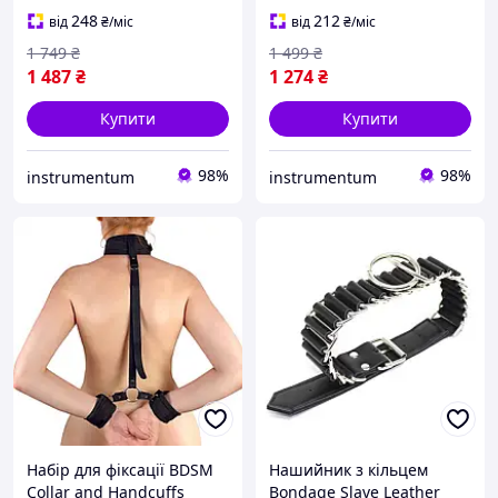
248
212
від
₴
/міс
від
₴
/міс
1 749
₴
1 499
₴
1 487
₴
1 274
₴
Купити
Купити
98%
98%
instrumentum
instrumentum
Набір для фіксації BDSM
Нашийник з кільцем
Collar and Handcuffs
Bondage Slave Leather