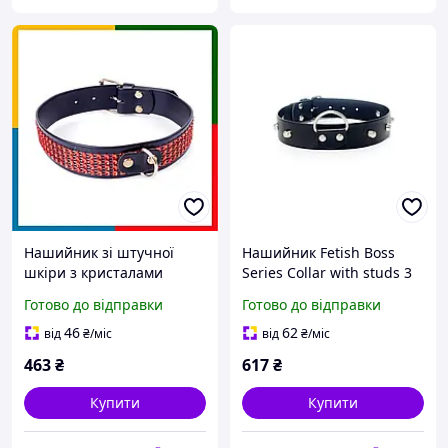
Нашийник зі штучної
Нашийник Fetish Boss
шкіри з кристалами
Series Collar with studs 3
Fetish Boss Series - Collar
cm
Готово до відправки
Готово до відправки
with crystals Red,
BS3300110
46
62
від
₴
/міс
від
₴
/міс
463
₴
617
₴
Купити
Купити