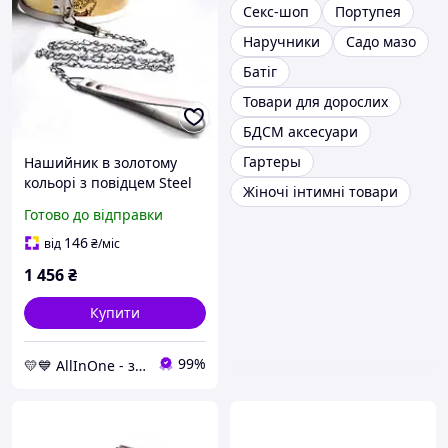
Секс-шоп
Портупея
Наручники
Садо мазо
Батіг
Товари для дорослих
БДСМ аксесуари
Гартеры
Нашийник в золотому
кольорі з повідцем Steel
Жіночі інтимні товари
Neck Collar Adjustable
Готово до відправки
AllInOne
146
від
₴
/міс
1 456
₴
Купити
99%
💛💙 AllInOne - знаходь все необхідне в одному магазині!