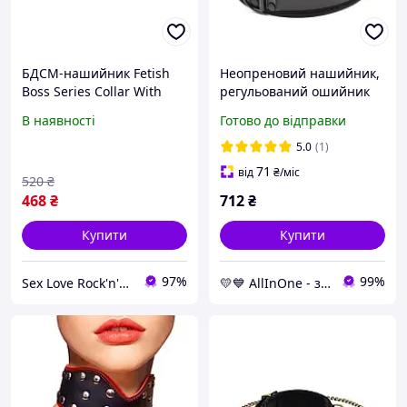
БДСМ-нашийник Fetish
Неопреновий нашийник,
Boss Series Collar With
регульований ошийник
Studs із шипами та
Puppy Collar чорний
В наявності
Готово до відправки
кільцем, чорний, 49×2 см
5.0
(1)
71
від
₴
/міс
520
₴
468
₴
712
₴
Купити
Купити
97%
99%
Sex Love Rock'n'roll
💛💙 AllInOne - знаходь все необхідне в одному магазині!