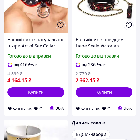
Нашийник із натуральної
Нашийник з повідцем
шкіри Art of Sex Collar
Liebe Seele Victorian
Butterfly
Garden Collar with Leash
Готово до відправки
Готово до відправки
416
236
від
₴
/міс
від
₴
/міс
4 899
₴
2 779
₴
4 164
.15
₴
2 362
.15
₴
Купити
Купити
98%
98%
❤ Фантазія ❤ Секс шоп інтернет магазин товарів для дорослих ❤ Анонімно
❤ Фантазія ❤ Секс шоп інтернет магазин товарів для дорослих ❤ Анонімно
Дивись також
БДСМ-набори