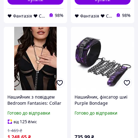
98%
98%
❤ Фантазія ❤ Секс шоп інтернет магазин товарів для дорослих ❤ Анонімно
❤ Фантазія ❤ Секс шоп інтернет магазин товарів для дорослих ❤ Анонімно
Нашийник з повідцем
Нашийник, фіксатор шиї
Bedroom Fantasies: Collar
Purple Bondage
with Chain - Silver Sexual
натуральна шкіра
Готово до відправки
Готово до відправки
Fantasy
125
від
₴
/міс
1 469
₴
1 248
.65
₴
735
.99
₴