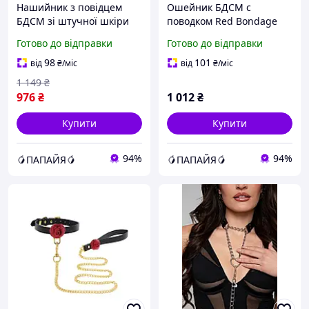
Нашийник з повідцем
Ошейник БДСМ с
БДСМ зі штучної шкіри
поводком Red Bondage
чорного кольору Bedroom
Neck Collar AllInOne
Готово до відправки
Готово до відправки
Fantasies Папайя
98
101
від
₴
/міс
від
₴
/міс
1 149
₴
976
₴
1 012
₴
Купити
Купити
94%
94%
🥭ПАПАЙЯ🥭
🥭ПАПАЙЯ🥭