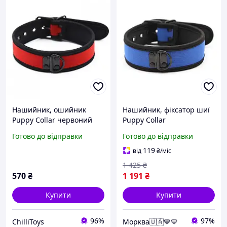
Нашийник, ошийник
Нашийник, фіксатор шиї
Puppy Collar червоний
Puppy Collar
неопреновий
неопреновий синій
Готово до відправки
Готово до відправки
регульований
119
від
₴
/міс
1 425
₴
570
₴
1 191
₴
Купити
Купити
96%
97%
ChilliToys
Морква🇺🇦💙💛