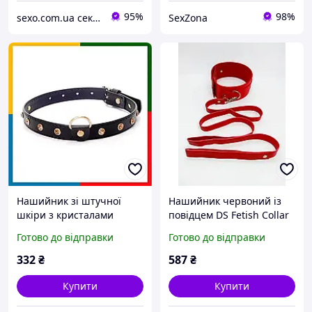
95%
98%
sexo.com.ua секс-шоп інтернет-магазин
SexZona
Нашийник зі штучної
Нашийник червоний із
шкіри з кристалами
повідцем DS Fetish Collar
Fetish Boss Series - Collar
with leash red metal
Готово до відправки
Готово до відправки
Gold Crystal, BS3300116
332
₴
587
₴
Купити
Купити