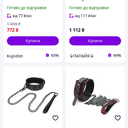
Collar чорний ErMax
Готово до відправки
Готово до відправки
77
111
від
₴
/міс
від
₴
/міс
1 099
₴
772
₴
1 112
₴
Купити
Купити
93%
94%
Kupidon
🥭ПАПАЙЯ🥭