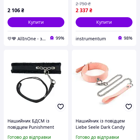
2 750
₴
2 106
₴
2 337
₴
Купити
Купити
99%
98%
💛💙 AllInOne - знаходь все необхідне в одному магазині!
instrumentum
Нашийник БДСМ із
Нашийник із повідцем
повідцем Punishment
Liebe Seele Dark Candy
Crystal Collar & Leash
Pink Collar with Leash
Готово до відправки
Готово до відправки
Black