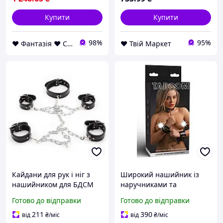
Купити
Купити
98%
95%
❤ Фантазія ❤ Секс шоп інтернет магазин товарів для дорослих ❤ Анонімно
❤️ Твій Маркет
Кайдани для рук і ніг з
Широкий нашийник із
нашийником для БДСМ
наручниками та
ігор Nomax
ланцюгом Taboom, чорні
Готово до відправки
Готово до відправки
211
390
від
₴
/міс
від
₴
/міс