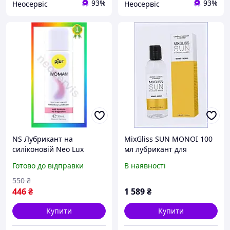
93%
93%
Неосервіс
Неосервіс
NS Лубрикант на
MixGliss SUN MONOI 100
силіконовій Neo Lux
мл лубрикант для
основі Pjur Woman 30 мл
інтимної близькості у
Готово до відправки
В наявності
мастило для інтимної
воді, 1TC11P7694
близькості та масажу
550
₴
25Neo-ss
446
₴
1 589
₴
Купити
Купити