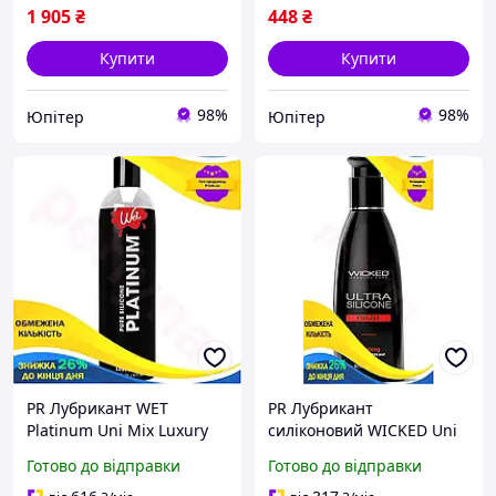
1 905
₴
448
₴
Купити
Купити
98%
98%
Юпітер
Юпітер
PR Лубрикант WET
PR Лубрикант
Platinum Uni Mix Luxury
силіконовий WICKED Uni
475 мл силіконовий гель
Mix ULTRA HEAT 60 мл
Готово до відправки
Готово до відправки
для інтимної близькості
мастило для інтимної