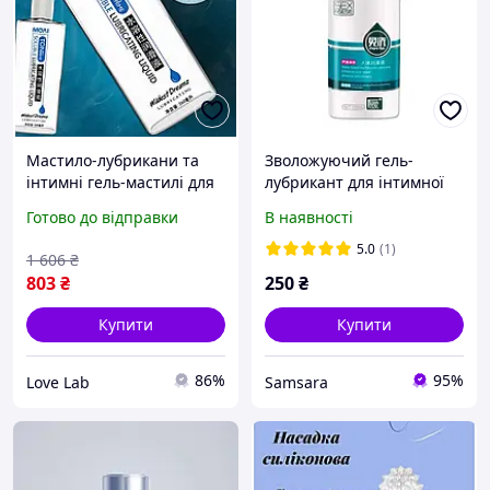
Мастило-лубрикани та
Зволожуючий гель-
інтимні гель-мастилі для
лубрикант для інтимної
максимального
близькості Sex Nsese
Готово до відправки
В наявності
задоволення. Лубрикант
водний 100 мл
для сексу, гель-лубрикант,
5.0
(1)
1 606
₴
гель для мигета
803
₴
250
₴
Купити
Купити
86%
95%
Love Lab
Samsara