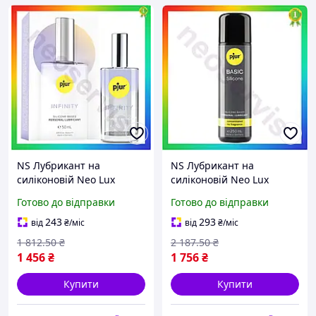
NS Лубрикант на
NS Лубрикант на
силіконовій Neo Lux
силіконовій Neo Lux
основі Pjur INFINITY 50 мл
основі Pjur Basic 250 мл
Готово до відправки
Готово до відправки
мастило для інтимної
мастило для масажу та
близькості для пок 25Neo-
інтимної близькості
243
293
від
₴
/міс
від
₴
/міс
ss
25Neo-ss
1 812
.50
₴
2 187
.50
₴
1 456
₴
1 756
₴
Купити
Купити