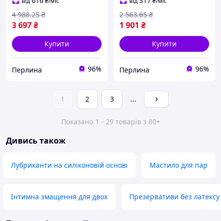
мастило для с Per33/R
близькості з ефектом теп
616
317
від
₴
/міс
від
₴
/міс
Per33/R
4 988
.25
₴
2 563
.65
₴
3 697
₴
1 901
₴
Купити
Купити
96%
96%
Перлина
Перлина
1
2
3
...
Показано 1 - 29 товарів з 80+
Дивись також
Лубриканти на силіконовій основі
Мастило для пар
Інтимна змащення для двох
Презервативи без латексу