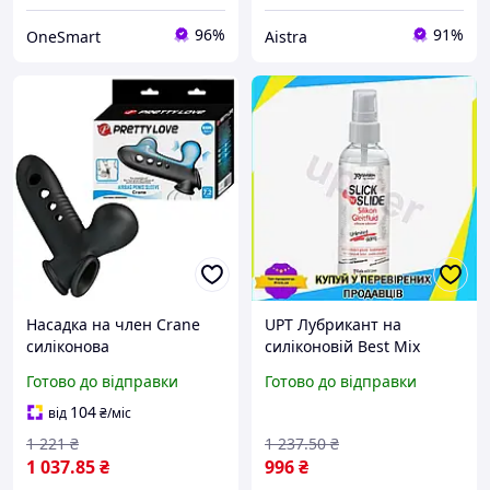
96%
91%
OneSmart
Aistra
Насадка на член Crane
UPT Лубрикант на
силіконова
силіконовій Best Mix
водонепроникна для пар
основі JoyDivision 100 мл
Готово до відправки
Готово до відправки
і одиночних користувачів
мастило для інтимної
для нових відчуттів
близькості та маса UPT66-
104
від
₴
/міс
B
1 221
₴
1 237
.50
₴
1 037
.85
₴
996
₴