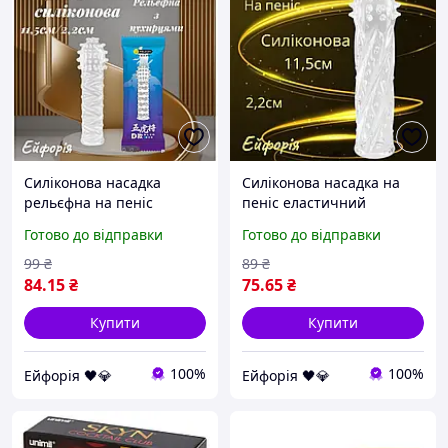
Силіконова насадка
Силіконова насадка на
рельєфна на пеніс
пеніс еластичний
еластичний еротичний
еротичний аксесуар для
Готово до відправки
Готово до відправки
аксесуар для посилення
посилення відчуттів і
відчуттів і подовження
подовження близькості
99
₴
89
₴
близькості
84
.15
₴
75
.65
₴
Купити
Купити
100%
100%
Ейфорія 🖤💎
Ейфорія 🖤💎