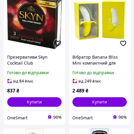
Презервативи Skyn
Вібратор Banana Bliss
Cocktail Club
Mini компактний для
ароматизовані без
жінок з 10 режимами для
Готово до відправки
Готово до відправки
латексу для інтимної
інтимного задоволення
близькості 3 шт
84
249
від
₴
/міс
від
₴
/міс
837
₴
2 489
₴
Купити
Купити
96%
96%
OneSmart
OneSmart