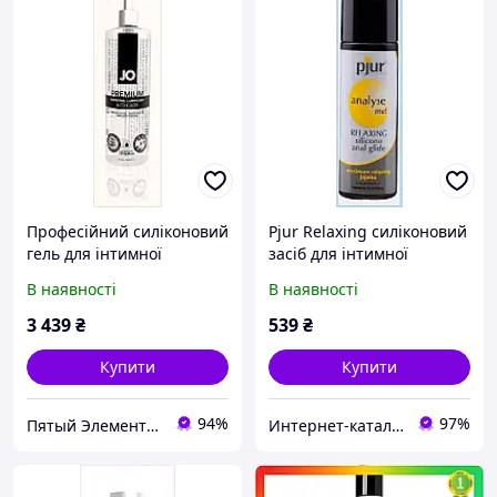
Професійний силіконовий
Pjur Relaxing силіконовий
гель для інтимної
засіб для інтимної
близькості System JO
близькості, T7286H2P9
В наявності
В наявності
72B82E76M
3 439
₴
539
₴
Купити
Купити
94%
97%
Пятый Элемент - всё, что вам нужно
Интернет-кат​алог с​ки​​д​​​ок "ElenaShop"