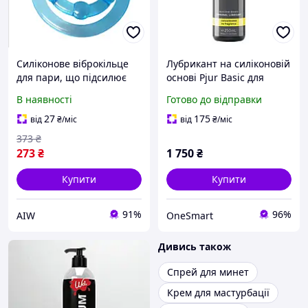
Силіконове віброкільце
Лубрикант на силіконовій
для пари, що підсилює
основі Pjur Basic для
відчуття та продовжує
масажу та інтимної
В наявності
Готово до відправки
інтимну близькість.
близькості тривале
ковзання без запаху
27
175
від
₴
/міс
від
₴
/міс
373
₴
273
₴
1 750
₴
Купити
Купити
91%
96%
AIW
OneSmart
Дивись також
Спрей для минет
Крем для мастурбації