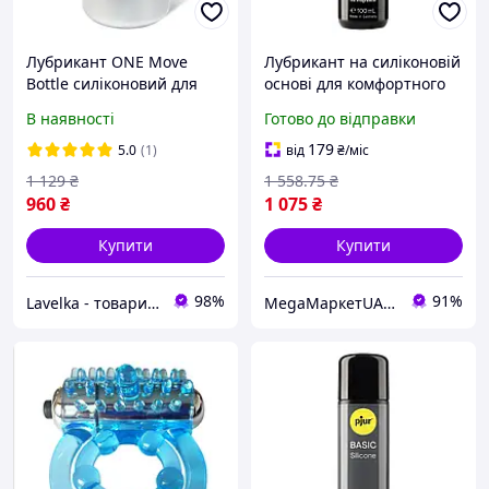
Лубрикант ONE Move
Лубрикант на силіконовій
Bottle силіконовий для
основі для комфортного
інтимної близькості
використання, з високою
В наявності
Готово до відправки
тривалої дії 100 мл
стійкістю та
довготривалим ефектом
179
5.0
(1)
від
₴
/міс
1 129
₴
1 558
.75
₴
960
₴
1 075
₴
Купити
Купити
98%
91%
Lavelka - товари для задоволення
MegaМаркетUA — твоє замовлення вже в дорозі 🚚📦✨