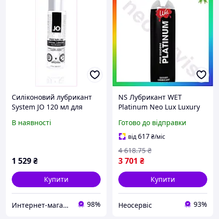
Силіконовий лубрикант
NS Лубрикант WET
System JO 120 мл для
Platinum Neo Lux Luxury
інтимної близькості та
475 мл силіконовий гель
В наявності
Готово до відправки
ласк, A72825C7
для інтимної близькості
мастило для с 25Neo-ss
617
від
₴
/міс
4 618
.75
₴
1 529
₴
3 701
₴
Купити
Купити
98%
93%
Интернет-магазин "SmartShop"
Неосервіс