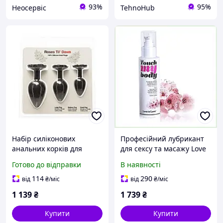
93%
95%
Неосервіс
TehnoHub
Набір силіконових
Професійний лубрикант
анальних корків для
для сексу та масажу Love
чорні іграшки-
To Love 2в1, 7C28P417
Готово до відправки
В наявності
початківців для інтимної
близькості BMS
114
290
від
₴
/міс
від
₴
/міс
1 139
₴
1 739
₴
Купити
Купити