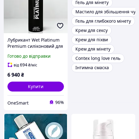
Гель для мінету
Мастило для збільшення чут
Гель для глибокого мінету
Крем для сексу
Крем для піхви
Лубрикант Wet Platinum
Premium силіконовий для
Крем для мінету
інтимної близькості
Готово до відправки
Contex long love гель
тривале ковзання 946 мл
694
від
₴
/міс
Інтимна смаска
6 940
₴
Купити
96%
OneSmart