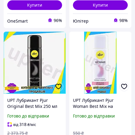
Купити
Купити
96%
98%
OneSmart
Юпітер
UPT Лубрикант Pjur
UPT Лубрикант Pjur
Original Best Mix 250 мл
Woman Best Mix на
на силіконовій основі
силіконовій основі 30 мл
Готово до відправки
Готово до відправки
мастило для інтимної
мастило для інтимної
близькості гель UPT66-B
близькості зволожуюч
318
від
₴
/міс
UPT66-B
2 373
.75
₴
550
₴