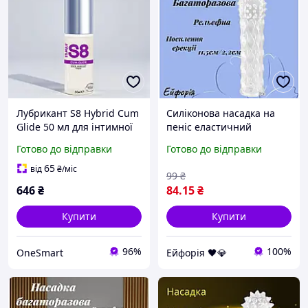
Лубрикант S8 Hybrid Cum
Силіконова насадка на
Glide 50 мл для інтимної
пеніс еластичний
близькості без олій і
еротичний аксесуар для
Готово до відправки
Готово до відправки
жирів гладке ковзання
посилення відчуттів і
подовження близькості
65
від
₴
/міс
99
₴
646
₴
84
.15
₴
Купити
Купити
96%
100%
OneSmart
Ейфорія 🖤💎