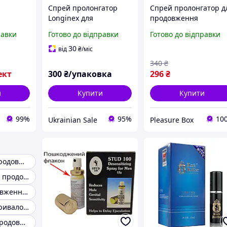
Спрей пролонгатор
Спрей пролонгатор д
Longinex для
продовження
спрей
продовження
статевого акту Stud 1
равки
Готово до відправки
Готово до відправки
нок +
статевого акту і
AllInOne
прей для
потенції, 30 мл,
30
від
₴
/міс
довження
Оригінал
340
₴
сексу
ект
300
₴/упаковка
296
₴
и
Купити
Купити
99%
95%
10
Ukrainian Sale
Pleasure Box
Мастила для продовження статевого акту
Препарати для продовження статевого акту
Гель для продовження статевого акту
Таблетки для тривалого акта
Таблетки для продовження сексу