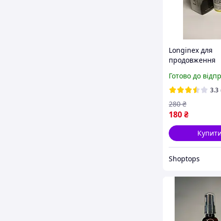
Longinex для
продовження
статевого акту
Готово до відп
для продовже
статевого акту
3.3
Longinex/ Лонг
280
₴
мл.
180
₴
Купит
Shoptops