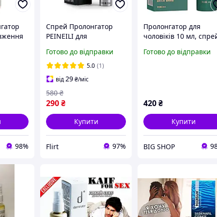
нгатор
Спрей Пролонгатор
Пролонгатор для
овження
PEINEILI для
чоловіків 10 мл, спре
з
продовження
для продовження
Готово до відправки
Готово до відправки
мл
статевого акту
статевого акту та
Тривалість /
підвищення
5.0
(1)
збільшення /
витривалості
29
від
₴
/міс
посилення ерекції
580
₴
290
₴
420
₴
и
Купити
Купити
98%
97%
9
Flirt
BIG SHOP