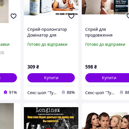
Спрей-пролонгатор
Спрей для
Домінатор для
продовження
, спрей
продовження
статевого акту на
равки
Готово до відправки
Готово до відправки
ння
статевого акту,
багато годинників
збільшення і
пролонгатор «МаксГа
(3)
інекс 30
потовщення члена
завжди готовності
309
₴
598
₴
и
Купити
Купити
91%
88%
8
Секс-шоп "Туда Сюда"
Секс-шоп "Туда Сюда"