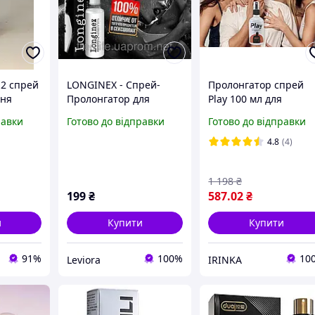
 2 спрей
LONGINEX - Спрей-
Пролонгатор спрей
ння
Пролонгатор для
Play 100 мл для
 50 мл
продовження
продовження
равки
Готово до відправки
Готово до відправки
статевого акту
статевого акту,
(Лонгінекс)
затримка еякуляції
4.8
(4)
1 198
₴
199
₴
587
.02
₴
и
Купити
Купити
91%
100%
10
Leviora
IRINKA