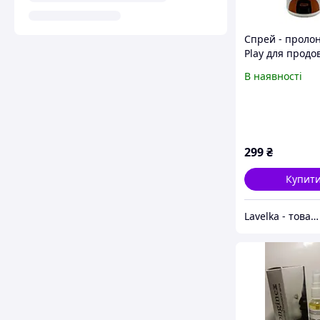
Спрей - проло
Play для прод
статевого акту 
В наявності
лідокаїном, 15 
299
₴
Купит
Lavelka - товари для задоволення