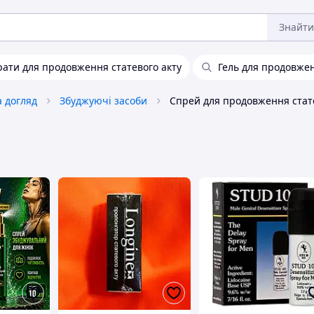
Знайти
ати для продовження статевого акту
Гель для продовжен
а догляд
Збуджуючі засоби