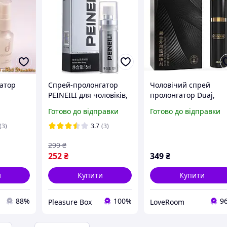
атор
Спрей-пролонгатор
Чоловічий спрей
PEINEILI для чоловіків,
пролонгатор Duaj,
пролонгатор для
спрей для
Готово до відправки
Готово до відправки
затримки еякуляці
продовження
ена та
Пеїнеїлі для
статевого акту Duaj
(3)
3.7
(3)
продовження
delay , засіб від
299
₴
статевого акту
передчасної еякуляці
252
₴
349
₴
10 мл
и
Купити
Купити
88%
100%
9
Pleasure Box
LoveRoom