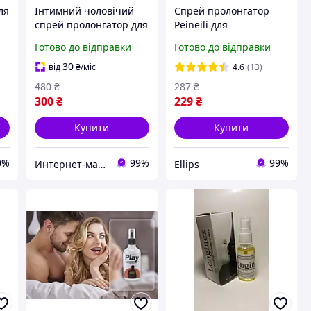
ля
Інтимний чоловічий
Спрей пролонгатор
спрей пролонгатор для
Peineili для
00
продовження
продовження
Готово до відправки
Готово до відправки
статевого акту та
статевого акту,
затримки
затримки еякуляції PTR
30
від
₴
/міс
4.6
(13)
сім'явипорскування
480
₴
287
₴
засіб для збільшення
300
₴
229
₴
часу сексу
Купити
Купити
0%
99%
99%
Интернет-магазин IKA
Ellips