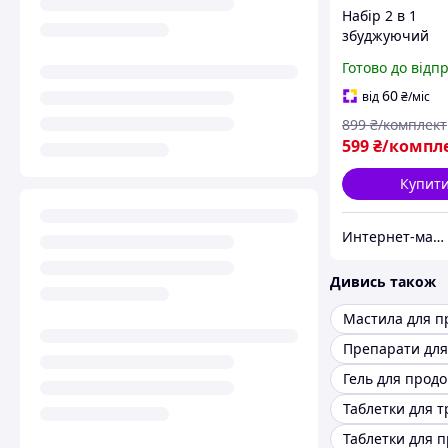
Набір 2 в 1
збуджуючий
стимулюючий 
Готово до відп
збудник для жі
пролонгатор с
60
від
₴
/міс
чоловіків про
899
₴/комплект
статевого акту 
599
₴/компл
Купит
Интернет-магазин IKA
Дивись також