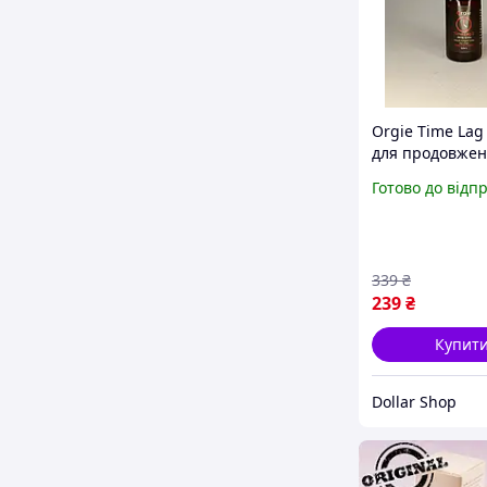
Orgie Time Lag
для продовже
статевого акту,
Готово до відп
339
₴
239
₴
Купит
Dollar Shop