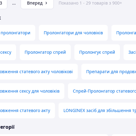
3
...
Вперед
Показано 1 - 29 товарів з 900+
ж
ї пролонгатори
Пролонгатори для чоловіків
Пролонга
сексу
Пролонгатор спрей
Пролонгує спрей
Зас
овження статевого акту чоловікові
Препарати для продовж
овження сексу для чоловіків
Спрей-Пролонгатор статевого
овження статевого акту
LONGINEX засіб для збільшення тр
егорії