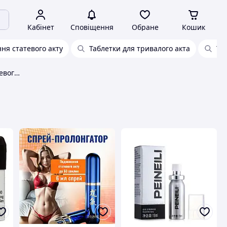
Кабінет
Сповіщення
Обране
Кошик
ня статевого акту
Таблетки для тривалого акта
Та
Спрей для продовження статевого акту