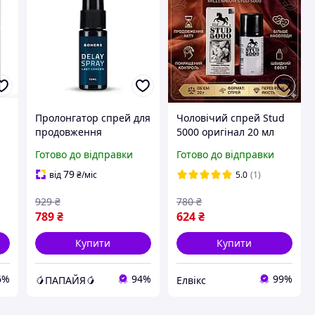
Пролонгатор спрей для
Чоловічий спрей Stud
продовження
5000 оригінал 20 мл
статевого акту Boners
засіб для продовження
Готово до відправки
Готово до відправки
Delay 15 мл Папайя
статевого акту (450 доз)
79
від
₴
/міс
5.0
(1)
929
₴
780
₴
ї
789
₴
624
₴
Купити
Купити
6%
94%
99%
🥭ПАПАЙЯ🥭
Елвікс