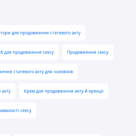
тори для продовження статевого акту
іб для продовження сексу
Продовження сексу
ення статевого акту для чоловіків
 акту
Крем для продовження акту й ерекції
ивалості сексу