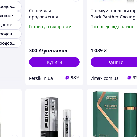
Таблетки для продовження акта
Спрей для
Преміум пролонгатор
Кошти для продовження статевого акту
продовження
Black Panther Cooling
статевого акту Студ 100
Spray 10 мл спрей дл
Спрей для продовження акта
Готово до відправки
Готово до відправки
пролонгатор Stud 100
продовження
Таблетки для продовження статевого акту
Невелике
статевого акту з
пошкодження на
охолоджуючим
Таблетки для продовження
флаконі
ефектом
300
₴/упаковка
1 089
₴
Купити
Купити
98%
9
Persik.in.ua
vimax.com.ua