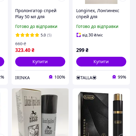
Пролонгатор спрей
Longinex, Лонгинекс
Play 50 мл для
спрей для
я
продовження
продовження
Готово до відправки
Готово до відправки
статевого акту,
статевого акту Дніпро
затримка еякуляції
30
5.0
(5)
від
₴
/міс
660
₴
323
.40
₴
299
₴
Купити
Купити
2%
100%
99%
IRINKA
💟TALLA💟