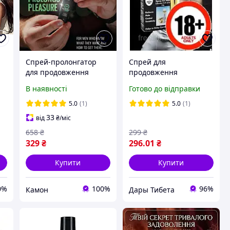
Спрей-пролонгатор
Спрей для
для продовження
продовження
статевого акту Intt Dura
статевого акту STUD
В наявності
Готово до відправки
Max Power, 12 мл
100 штуд 100,
офіційний сайт, Англія
5.0
(1)
5.0
(1)
33
від
₴
/міс
658
₴
299
₴
329
₴
296
.01
₴
Купити
Купити
0%
100%
96%
Камон
Дары Тибета