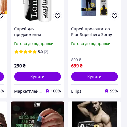
Спрей для
Спрей пролонгатор
продовження
Pjur Superhero Spray
статевого акту Longinex
(Німеччина) для
Готово до відправки
Готово до відправки
(Лонгінекс), mebelime
продовження
н»
статевого акту,
5.0
(2)
затримки еякуляції
899
₴
290
₴
699
₴
Купити
Купити
8%
100%
99%
Маркетплейс "7 Трав" товары от производителей Украины, Европы и Азии
Ellips