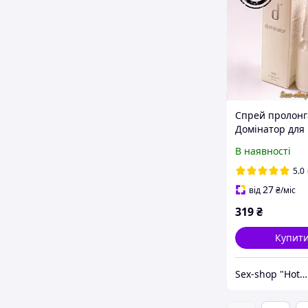
Спрей пролонг
Домінатор для
продовження
В наявності
статевого акту,
збільшення чл
5.0
потовщення
27
від
₴
/міс
319
₴
Купит
Sex-shop "Hot Dreams"