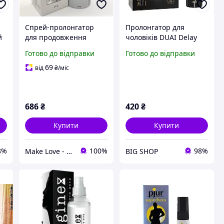
Спрей-пролонгатор
Пролонгатор для
й
для продовження
чоловіків DUAI Delay
статевого акту у
Spray Black 10 мл
Готово до відправки
Готово до відправки
чоловіків «Stud 5000»
інтимний спрей для
20г / Спрей чоловічий
продовження
69
від
₴
/міс
для сексу
статевого акту та
контролю еякуляції
686
₴
420
₴
Купити
Купити
8%
100%
98%
Make Love - інтим бутик
BIG SHOP