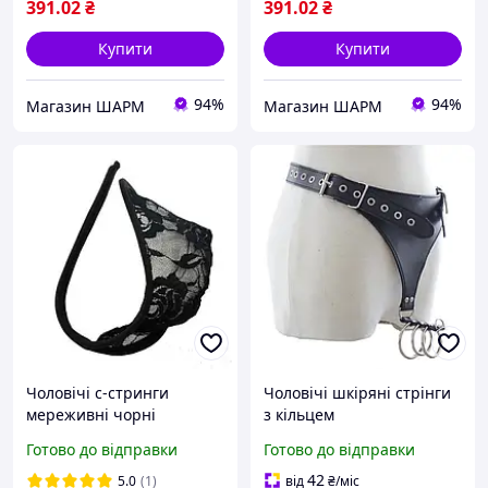
391
.02
₴
391
.02
₴
Купити
Купити
94%
94%
Магазин ШАРМ
Магазин ШАРМ
Чоловічі с-стринги
Чоловічі шкіряні стрінги
мереживні чорні
з кільцем
Готово до відправки
Готово до відправки
42
5.0
(1)
від
₴
/міс