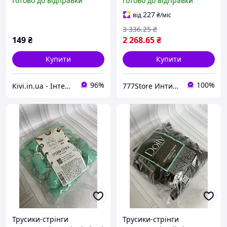
Готово до відправки
Готово до відправки
середня посадка, м який
Black, стринги, шлейки
еластичний матеріал
777Store.com.ua
227
від
₴
/міс
3 336
.25
₴
149
₴
2 268
.65
₴
Купити
Купити
96%
100%
Kivi.in.ua - Інтернет - магазин
777Store Интим Маркет
Трусики-стрінги
Трусики-стрінги