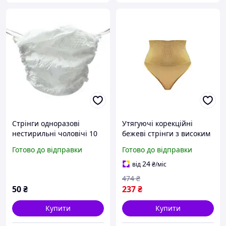
Стрінги одноразові
Утягуючі корекційні
нестирильні чоловічі 10
бежеві стрінги з високим
шт
корсетним поясом,
Готово до відправки
Готово до відправки
розмір S
24
від
₴
/міс
474
₴
50
₴
237
₴
Купити
Купити