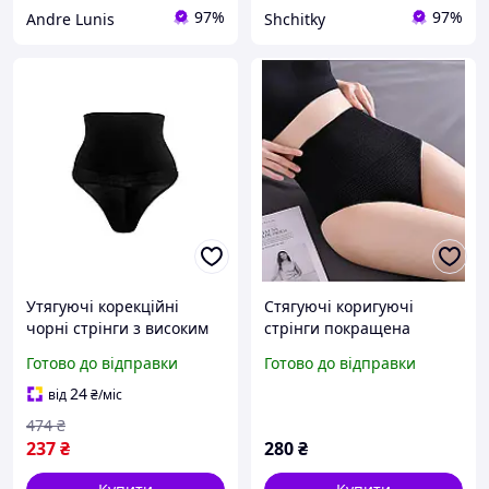
97%
97%
Andre Lunis
Shchitky
Утягуючі корекційні
Стягуючі коригуючі
чорні стрінги з високим
стрінги покращена
корсетним поясом,
технологія, стрінги
Готово до відправки
Готово до відправки
розмір S
корсетні, чорні
24
від
₴
/міс
474
₴
237
₴
280
₴