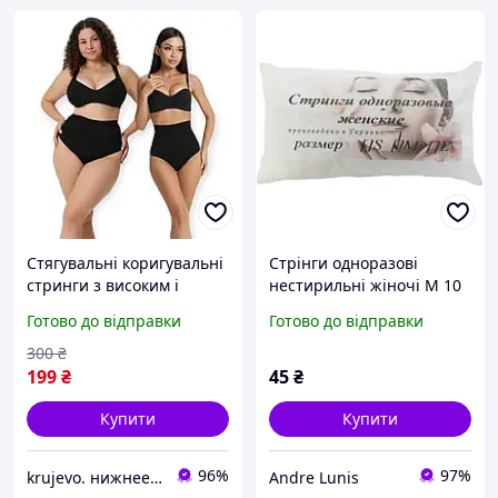
Стягувальні коригувальні
Стрінги одноразові
стринги з високим і
нестирильні жіночі M 10
широким поясом, трусики
шт
Готово до відправки
Готово до відправки
стяжка з ідеальною
посадкою
300
₴
199
₴
45
₴
Купити
Купити
96%
97%
krujevo. нижнее белье
Andre Lunis