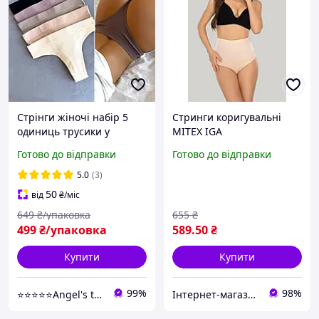
Стрінги жіночі набір 5
Стринги коригувальні
одиниць трусики у
MITEX IGA
рубчик різні кольори
Готово до відправки
Готово до відправки
зручні стринги на кожен
день для дівчат набір
5.0
(3)
трусів
50
від
₴
/міс
649
₴/упаковка
655
₴
499
₴/упаковка
589
.50
₴
Купити
Купити
99%
98%
⭐⭐⭐⭐⭐Angel's touch Територія затишку та комфорту
Інтернет-магазин "Carmen"