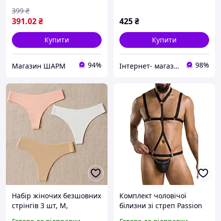
399
₴
391
.02
₴
425
₴
Купити
Купити
94%
98%
Магазин ШАРМ
Інтернет- магазин "Beauty"
Набір жіночих безшовних
Комплект чоловічої
стрінгів 3 шт, M,
білизни зі стреп Passion
бежевий/білий/рожевий,
039 SET ANDREW L/XL