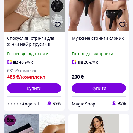
Спокусливі стрінги для
Мужские стринги слоник
жінки набір трусиків
жіночих 4 штуки
Готово до відправки
Готово до відправки
мереживних трусиків-
стрінгів стринги жіночі
48
20
від
₴
/міс
від
₴
/міс
631
₴/комплект
485
₴/комплект
200
₴
Купити
Купити
99%
95%
⭐⭐⭐⭐⭐Angel's touch Територія затишку та комфорту
Magiс Shop