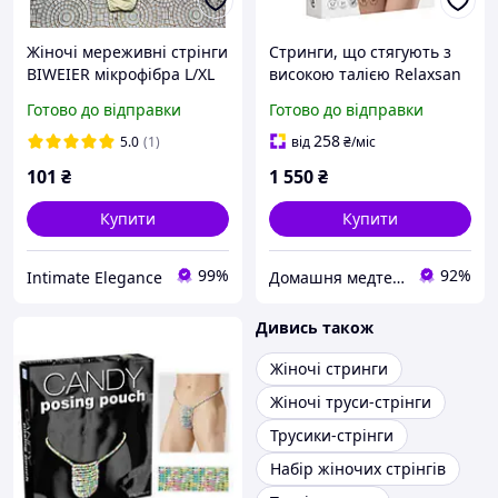
Жіночі мереживні стрінги
Стринги, що стягують з
BIWEIER мікрофібра L/XL
високою талією Relaxsan
2XL
FarmaCell Shape XL
Готово до відправки
Готово до відправки
Бежеві (600)
258
5.0
(1)
від
₴
/міс
101
₴
1 550
₴
Купити
Купити
99%
92%
Intimate Elegance
Домашня медтехніка та ортопедичні товари
Дивись також
Жіночі стринги
Жіночі труси-стрінги
Трусики-стрінги
Набір жіночих стрінгів