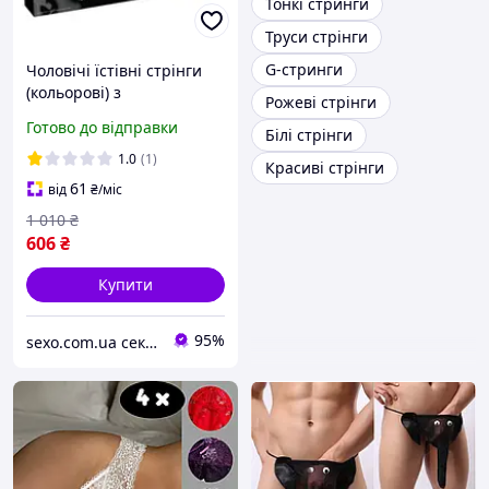
Тонкі стринги
Труси стрінги
G-стринги
Чоловічі їстівні стрінги
(кольорові) з
Рожеві стрінги
різнокольорових кисло-
Готово до відправки
Білі стрінги
солодких цукерок-бусок |
1.0
(1)
Красиві стрінги
61
від
₴
/міс
1 010
₴
606
₴
Купити
95%
sexo.com.ua секс-шоп інтернет-магазин