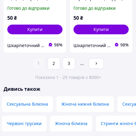
бежеві, фрезові Berrak.
Туреччина
Готово до відправки
Готово до відправки
50
₴
50
₴
Купити
Купити
98%
98%
Шкарпеточний рай
Шкарпеточний рай
1
2
3
...
Показано 1 - 29 товарів з 8000+
Дивись також
Сексуальна білизна
Жіноча нижня білизна
Сексу
Червоні трусики
Жіноча білизна
Стринги жіночі 