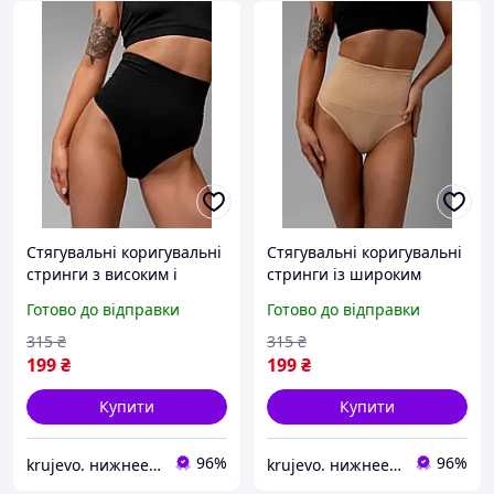
Стягувальні коригувальні
Стягувальні коригувальні
стринги з високим і
стринги із широким
широким поясом,
поясом утяжкою,
Готово до відправки
Готово до відправки
стринги-ромб
стринги-ромб
315
₴
315
₴
199
₴
199
₴
Купити
Купити
96%
96%
krujevo. нижнее белье
krujevo. нижнее белье