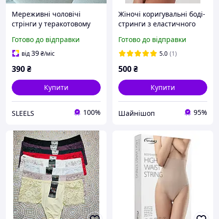
Мереживні чоловічі
Жіночі коригувальні боді-
стрінги у теракотовому
стринги з еластичного
кольорі та акцентними
нейлону, моделювальні,
Готово до відправки
Готово до відправки
чорними резинками
безшовні, V-виріз і
підтримка грудей
39
від
₴
/міс
5.0
(1)
390
₴
500
₴
Купити
Купити
100%
95%
SLEELS
Шайнішоп