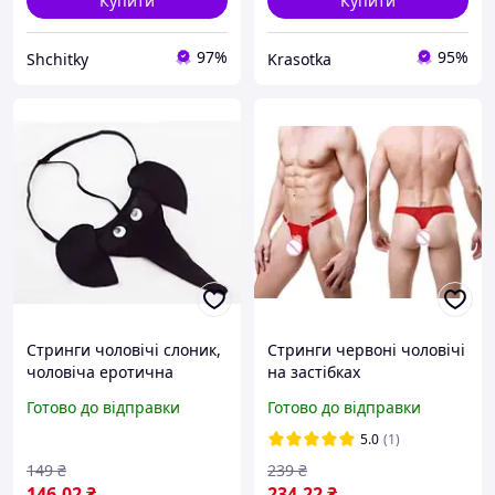
Купити
Купити
97%
95%
Shchitky
Krasotka
Стринги чоловічі слоник,
Стринги червоні чоловічі
чоловіча еротична
на застібках
білизна
Готово до відправки
Готово до відправки
5.0
(1)
149
₴
239
₴
146
.02
₴
234
.22
₴