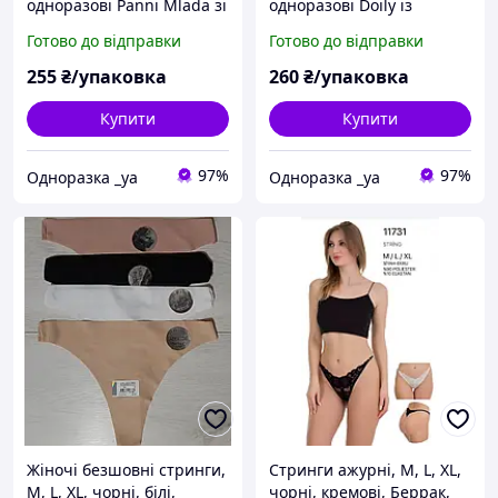
одноразові Panni Mlada зі
одноразові Doily із
спанбонду
спанбонду (50 шт/уп.)
Готово до відправки
Готово до відправки
255
₴/упаковка
260
₴/упаковка
Купити
Купити
97%
97%
Одноразка _уа
Одноразка _уа
Жіночі безшовні стринги,
Стринги ажурні, M, L, XL,
M, L, XL, чорні, білі,
чорні, кремові, Беррак,