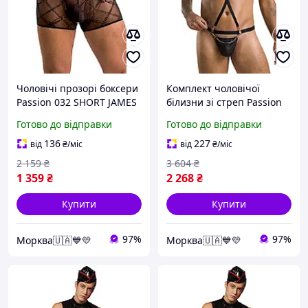
Чоловічі прозорі боксери
Комплект чоловічої
Passion 032 SHORT JAMES
білизни зі стреп Passion
S/M Black, сітка Еротичні
039 SET ANDREW S/M
Готово до відправки
Готово до відправки
товари для дорослих
Black, стринги, шлейка
Еротичні товари для
136
227
від
₴
/міс
від
₴
/міс
дорослих
2 159
₴
3 604
₴
1 359
₴
2 268
₴
Купити
Купити
97%
97%
Морква🇺🇦💙💛
Морква🇺🇦💙💛