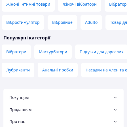
Жіночі інтимні товари
Жіночі вібратори
Вібратор
Вібростимулятор
Віброяйце
Adulto
Товар дл
Популярні категорії
Вібратори
Мастурбатори
Підгузки для дорослих
Лубриканти
Анальні пробки
Насадки на член та е
Покупцям
Продавцям
Про нас