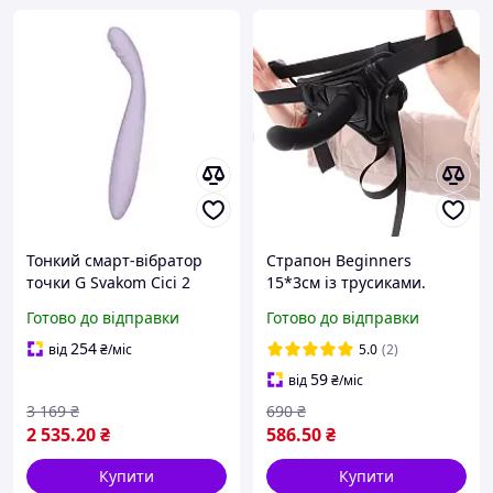
Тонкий смарт-вібратор
Страпон Beginners
точки G Svakom Cici 2
15*3см із трусиками.
Lilac, підігрів до 38 °C
Труси для страпон +
Готово до відправки
Готово до відправки
Еротичні товари для
страпон. Секс товари для
дорослих
дорослих
254
від
₴
/міс
5.0
(2)
59
від
₴
/міс
3 169
₴
690
₴
2 535
.20
₴
586
.50
₴
Купити
Купити