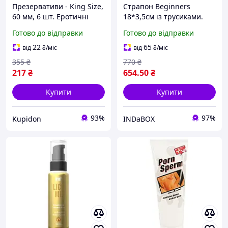
Презервативи - King Size,
Страпон Beginners
60 мм, 6 шт. Еротичні
18*3,5см із трусиками.
товари для дорослих
Труси для страпон +
Готово до відправки
Готово до відправки
страпон. Секс товари для
дорослих
22
65
від
₴
/міс
від
₴
/міс
355
₴
770
₴
217
₴
654
.50
₴
Купити
Купити
93%
97%
Kupidon
INDaBOX