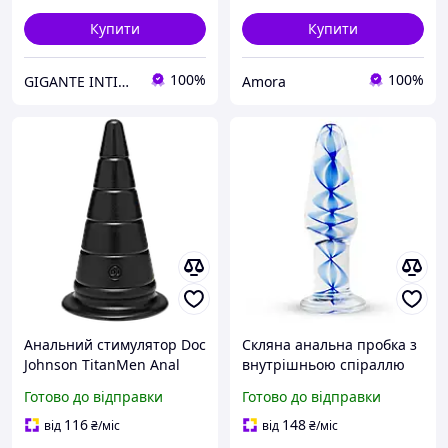
Купити
Купити
100%
100%
GIGANTE INTIM SHOP
Amora
Анальний стимулятор Doc
Скляна анальна пробка з
Johnson TitanMen Anal
внутрішньою спіраллю
Stretcher 6 Inch Plug,
Gildo Glass Buttplug No.
Готово до відправки
Готово до відправки
діаметр 6,6 см Еротичні
23 Еротичні товари для
товари для дорослих
дорослих
116
148
від
₴
/міс
від
₴
/міс