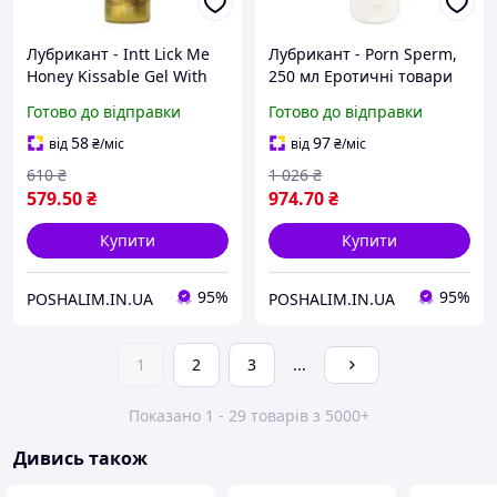
Лубрикант - Intt Lick Me
Лубрикант - Porn Sperm,
Honey Kissable Gel With
250 мл Еротичні товари
Warm Effect, 50 мл
для дорослих
Готово до відправки
Готово до відправки
Еротичні товари для
дорослих
58
97
від
₴
/міс
від
₴
/міс
610
₴
1 026
₴
579
.50
₴
974
.70
₴
Купити
Купити
95%
95%
POSHALIM.IN.UA
POSHALIM.IN.UA
1
2
3
...
Показано 1 - 29 товарів з 5000+
Дивись також