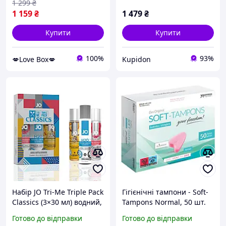
1 299
₴
1 159
₴
1 479
₴
Купити
Купити
100%
93%
💋Love Box💋
Kupidon
Набір JO Tri-Me Triple Pack
Гігієнічні тампони - Soft-
Classics (3×30 мл) водний,
Tampons Normal, 50 шт.
силіконовий і смаковий
Еротичні товари для
Готово до відправки
Готово до відправки
мастила Еротичні товари
дорослих