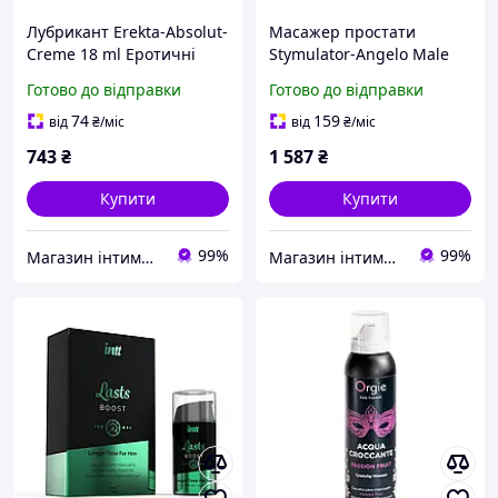
Лубрикант Erekta-Absolut-
Масажер простати
Creme 18 ml Еротичні
Stymulator-Angelo Male
товари для дорослих
Prostate Triple Stimulation
Готово до відправки
Готово до відправки
(blue) Еротичні товари
для дорослих
74
159
від
₴
/міс
від
₴
/міс
743
₴
1 587
₴
Купити
Купити
99%
99%
Магазин інтимних товарів "Kleopatra"
Магазин інтимних товарів "Kleopatra"