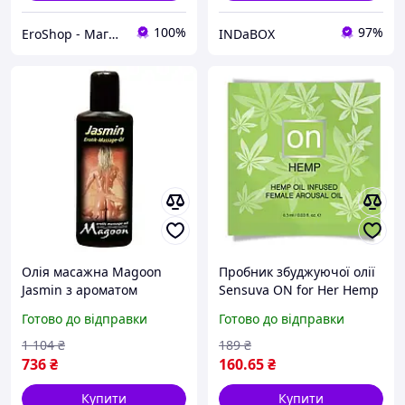
100%
97%
EroShop - Магазин товарів для дорослих
INDaBOX
Олія масажна Magoon
Пробник збуджуючої олії
Jasmin з ароматом
Sensuva ON for Her Hemp
Жасміну, 100 мл Еротичні
Infused Arousal Oil (0,5
Готово до відправки
Готово до відправки
товари для дорослих
мл) Еротичні товари для
дорослих
1 104
₴
189
₴
736
₴
160
.65
₴
Купити
Купити