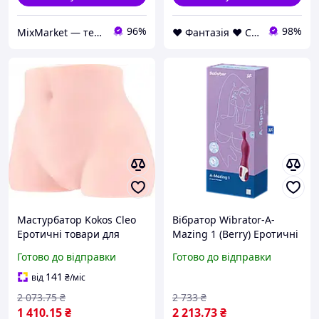
96%
98%
MixMarket — територія низьких цін!💝🎁
❤ Фантазія ❤ Секс шоп інтернет магазин товарів для дорослих ❤ Анонімно
Мастурбатор Kokos Cleo
Вібратор Wibrator-A-
Еротичні товари для
Mazing 1 (Berry) Еротичні
дорослих
товари для дорослих
Готово до відправки
Готово до відправки
141
від
₴
/міс
2 073
.75
₴
2 733
₴
1 410
.15
₴
2 213
.73
₴