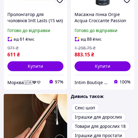
Пролонгатор для
Масажна пінка Orgie
чоловіків Intt Lasts (15 мл)
Acqua Croccante Passion
з екстрактом гвоздики та
Fruit (150 мл), ефект
Готово до відправки
Готово до відправки
м'яти Еротичні товари
бульбашок, що
для дорослих
тріскаються Еротичні
61
88
від
₴
/міс
від
₴
/міс
товари для дорослих
971
₴
1 298
.75
₴
611
₴
883
.15
₴
Купити
Купити
97%
100%
Морква🇺🇦💙💛
Intim Boutiqe 777Shop
Дивись також
Секс-шоп
Іграшки для дорослих
Товари для дорослих 18
Іграшки для простати