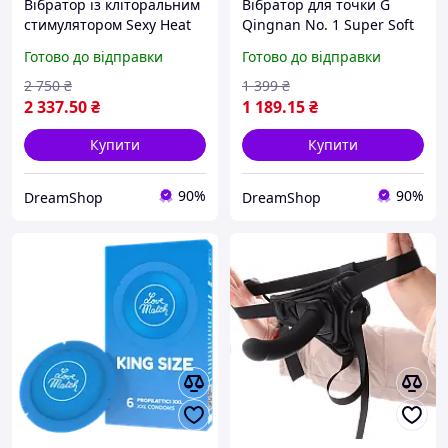
Вібратор із кліторальним
Вібратор для точки G
стимулятором Sexy Heat
Qingnan No. 1 Super Soft
Up Elephish Еротичні
G-spot Vibrator рожевий
Готово до відправки
Готово до відправки
товари для дорослих
Еротичні товари для
дорослих
2 750
₴
1 399
₴
2 337
.50
₴
1 189
.15
₴
Купити
Купити
90%
90%
DreamShop
DreamShop