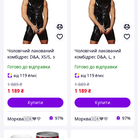
Чоловічий лакований
Чоловічий лакований
комбідрес D&A, XS/S, з
комбідрес D&A, L, з
лампасами, відкриті
лампасами, відкриті
Готово до відправки
Готово до відправки
сідниці Еротичні товари
сідниці Еротичні товари
для дорослих
для дорослих
119
119
від
₴
/міс
від
₴
/міс
1 889
₴
1 889
₴
1 189
₴
1 189
₴
Купити
Купити
97%
97%
Морква🇺🇦💙💛
Морква🇺🇦💙💛