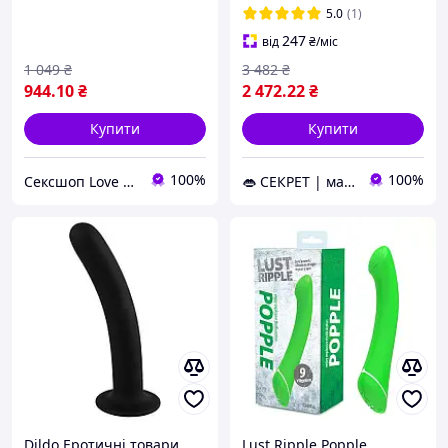
для дорослих
5.0
(1)
247
від
₴
/міс
1 049
₴
3 482
₴
944
.10
₴
2 472
.22
₴
Купити
Купити
100%
100%
Сексшоп Love and Sex
👄 СЕКРЕТ | магазин інтимних товарів 🍓
Dildo Еротичні товари
Lust Ripple Popple