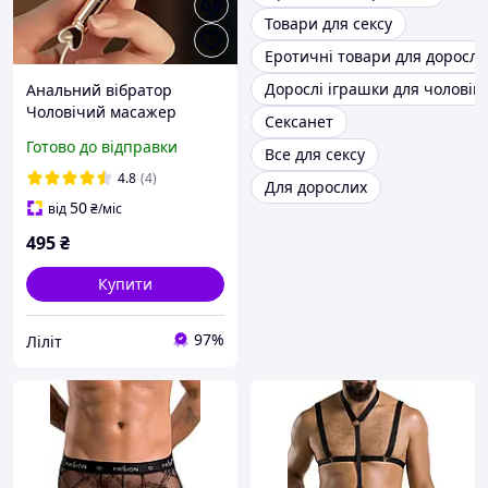
Товари для сексу
Еротичні товари для доросли
Дорослі іграшки для чоловікі
Анальний вібратор
Чоловічий масажер
Сексанет
простати Анальні
Готово до відправки
Все для сексу
іграшки для новачків
Товари для дорослих
4.8
(4)
Для дорослих
50
від
₴
/міс
495
₴
Купити
97%
Ліліт