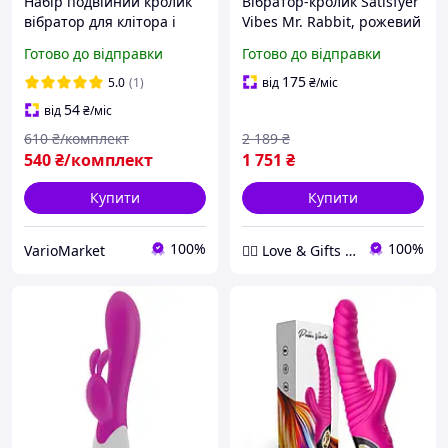
Набір подвійний кролик
Вібратор-кролик Satisfyer
вібратор для клітора і
Vibes Mr. Rabbit, рожевий
точки G та Лубрикант
Готово до відправки
Готово до відправки
універсальний на водній
основі Полуниця 100 мл
175
5.0
(1)
від
₴
/міс
54
від
₴
/міс
610
₴/комплект
2 189
₴
540
₴/комплект
1 751
₴
Купити
Купити
100%
100%
VarioMarket
❤️‍🔥 Love & Gifts 🎁