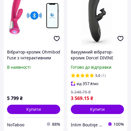
Вібратор-кролик Ohmibod
Вакуумний вібратор-
Fuse з інтерактивним
кролик Dorcel DIVINE
під'єднанням, рожевий,
RABBIT з вібрацією, 10
В наявності
Готово до відправки
18 х 3.4 см
режимів вібрації: 3
режими вакууму Sexual
5.0
(1)
Fantasy
357
від
₴
/міс
5 248
.75
₴
5 799
₴
3 569
.15
₴
Купити
Купити
88%
100%
NoTaboo
Intim Boutiqe 777Shop