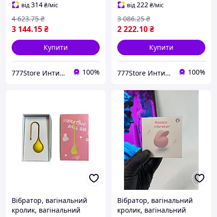
інтернет
314
222
від
₴
/міс
від
₴
/міс
4 623
.75
₴
3 086
.25
₴
3 144
.15
₴
2 222
.10
₴
Купити
Купити
100%
100%
777Store Интим Маркет
777Store Интим Маркет
Вібратор, вагінальний
Вібратор, вагінальний
кролик, вагінальний
кролик, вагінальний