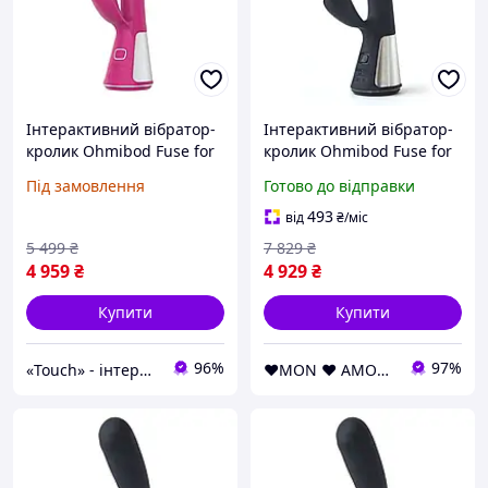
Інтерактивний вібратор-
Інтерактивний вібратор-
кролик Ohmibod Fuse for
кролик Ohmibod Fuse for
Kiiroo Pink SO2908
Kiiroo Black
Під замовлення
Готово до відправки
Конфіденційна доставка
493
від
₴
/міс
5 499
₴
7 829
₴
4 959
₴
4 929
₴
Купити
Купити
96%
97%
«Touch» - інтернет-магазин електроніки та гаджетів
❤️MON ❤️ AMOUR❤️