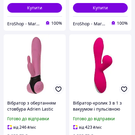
Купити
Купити
100%
100%
EroShop - Магазин товарів для дорослих
EroShop - Магазин товарів для дорослих
Вібратор з обертанням
Вібратор-кролик 3 в 1 з
стовбура Adrien Lastic
вакуумом і пульсівною
Mini Bonnie з петелькою
стимуляцією точки G Alive
Готово до відправки
Готово до відправки
для пальчика Sex Aura
Caribbean Shine Magenta
Sex Aura
246
423
від
₴
/міс
від
₴
/міс