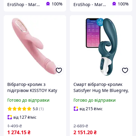
100%
100%
EroShop - Магазин товарів для дорослих
EroShop - Магазин товарів для дорослих
Вібратор-кролик з
Смарт вібратор-кролик
підігрівом KISSTOY Katy
Satisfyer Hug Me Bluegrey,
2 мотори, діаметр 4,2см,
Готово до відправки
Готово до відправки
широка кліторальна
частина sexstyle
215
5.0
(1)
від
₴
/міс
127
від
₴
/міс
1 499
₴
2 689
₴
1 274
.15
₴
2 151
.20
₴