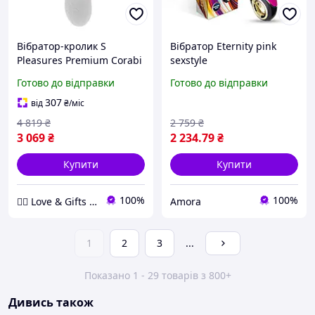
Вібратор-кролик S
Вібратор Eternity pink
Pleasures Premium Corabi
sexstyle
Rabbit, рожевий, вушка
Готово до відправки
Готово до відправки
для клітора, 16 режимів,
нагрівання Sex Aura
307
від
₴
/міс
4 819
₴
2 759
₴
3 069
₴
2 234
.79
₴
Купити
Купити
100%
100%
❤️‍🔥 Love & Gifts 🎁
Amora
1
2
3
...
Показано 1 - 29 товарів з 800+
Дивись також