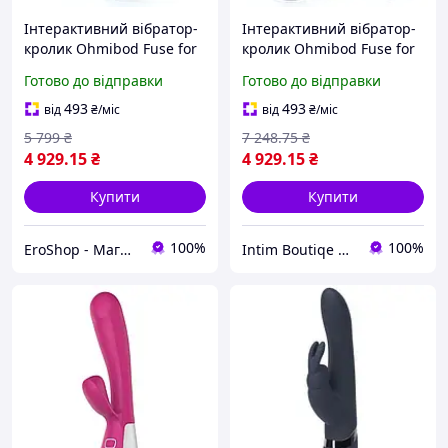
Інтерактивний вібратор-
Інтерактивний вібратор-
кролик Ohmibod Fuse for
кролик Ohmibod Fuse for
Kiiroo Black, 18х3,4 см.
Kiiroo Black
Готово до відправки
Готово до відправки
gigante.com.ua
493
493
від
₴
/міс
від
₴
/міс
5 799
₴
7 248
.75
₴
4 929
.15
₴
4 929
.15
₴
Купити
Купити
100%
100%
EroShop - Магазин товарів для дорослих
Intim Boutiqe 777Shop