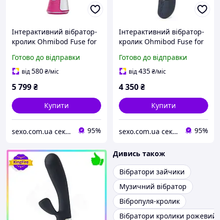
Інтерактивний вібратор-
Інтерактивний вібратор-
кролик Ohmibod Fuse for
кролик Ohmibod Fuse for
Kiiroo Pink
Kiiroo Pink, 18х3,4 див.
Готово до відправки
Готово до відправки
580
435
від
₴
/міс
від
₴
/міс
5 799
₴
4 350
₴
Купити
Купити
95%
95%
sexo.com.ua секс-шоп інтернет-магазин
sexo.com.ua секс-шоп інтернет-магазин
Дивись також
Вібратори зайчики
Музичний вібратор
Вібропуля-кролик
Вібратори кролики рожевий