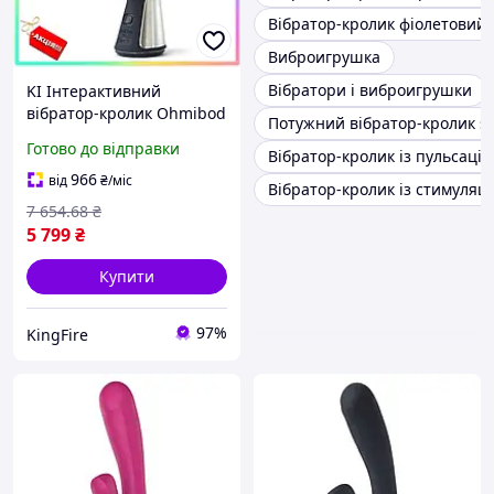
Вібратор-кролик фіолетовий
Виброигрушка
Вібратори і виброигрушки
KI Інтерактивний
вібратор-кролик Ohmibod
Потужний вібратор-кролик sa
Fuse Feel Happy чорний
Готово до відправки
Вібратор-кролик із пульсаці
для жінок подвійна
стимуляція секс-іграшка з
966
від
₴
/міс
Вібратор-кролик із стимуляц
віб FIR41_R
7 654
.68
₴
5 799
₴
Купити
97%
KingFire