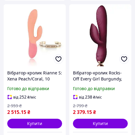
Вібратор-кролик Rianne S:
Вібратор-кролик Rocks-
Xena Peach/Coral, 10
Off Every Girl Burgundy,
режимів, медичний
два мотори, різноколірне
Готово до відправки
Готово до відправки
силікон, подарункове
LED-підсвічування,
паковання Sex Aura
потужний sexstyle
252
238
від
₴
/міс
від
₴
/міс
2 959
₴
2 799
₴
2 515
.15
₴
2 379
.15
₴
Купити
Купити