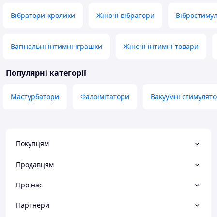
Вібратори-кролики
Жіночі вібратори
Вібростиму
Вагінальні інтимні іграшки
Жіночі інтимні товари
Популярні категорії
Мастурбатори
Фалоімітатори
Вакуумні стимулят
Покупцям
Продавцям
Про нас
Партнери