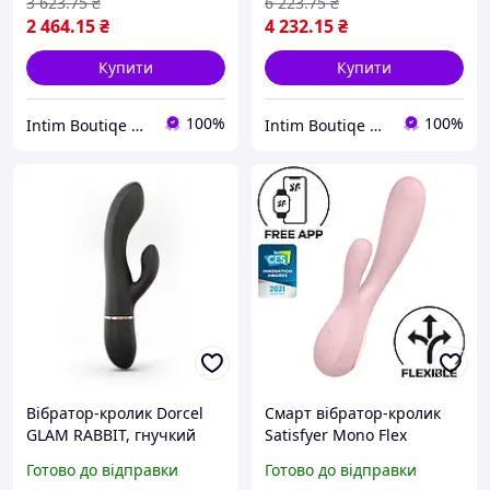
3 623
.75
₴
6 223
.75
₴
2 464
.15
₴
4 232
.15
₴
Купити
Купити
100%
100%
Intim Boutiqe 777Shop
Intim Boutiqe 777Shop
Вібратор-кролик Dorcel
Смарт вібратор-кролик
GLAM RABBIT, гнучкий
Satisfyer Mono Flex
стовбур, стимуляція
Mauve, 2 мотори,
Готово до відправки
Готово до відправки
точки G, 2 мотори sexstyle
керування через