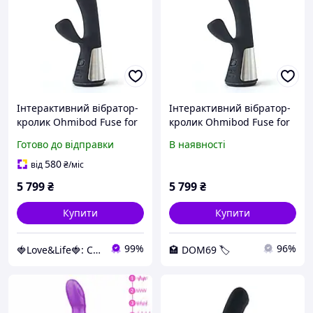
Інтерактивний вібратор-
Інтерактивний вібратор-
кролик Ohmibod Fuse for
кролик Ohmibod Fuse for
Kiiroo Black Секс-магазин
Kiiroo Black
Готово до відправки
В наявності
дорослих іграшок
580
від
₴
/міс
5 799
₴
5 799
₴
Купити
Купити
99%
96%
🍓Love&Life🍓: Світ Здоров'я 💋
🏩 DOM69 🏷️