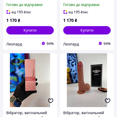
вібратор, жіночий
вібратор, жіночий
Готово до відправки
Готово до відправки
клітеральний вібратор,
клітеральний вібратор,
для жінок
для жінок
195
195
від
₴
/міс
від
₴
/міс
1 170
₴
1 170
₴
Купити
Купити
94%
94%
Леопард
Леопард
Вібратор, вагінальний
Вібратор, вагінальний