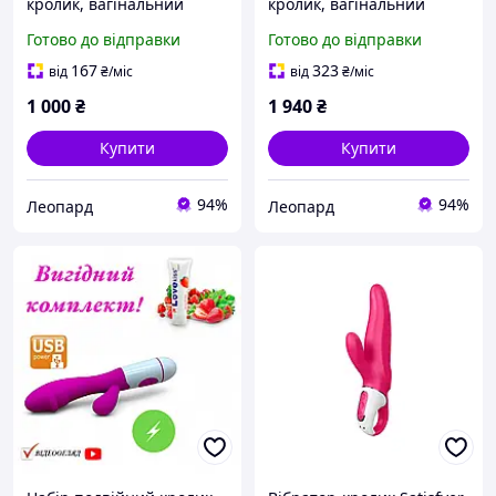
кролик, вагінальний
кролик, вагінальний
вібратор, жіночий
вібратор, фалоімітатор
Готово до відправки
Готово до відправки
клітеральний вібратор,
для жінок, інтимна
для жінок
іграшка пеніс
167
323
від
₴
/міс
від
₴
/міс
1 000
₴
1 940
₴
Купити
Купити
94%
94%
Леопард
Леопард