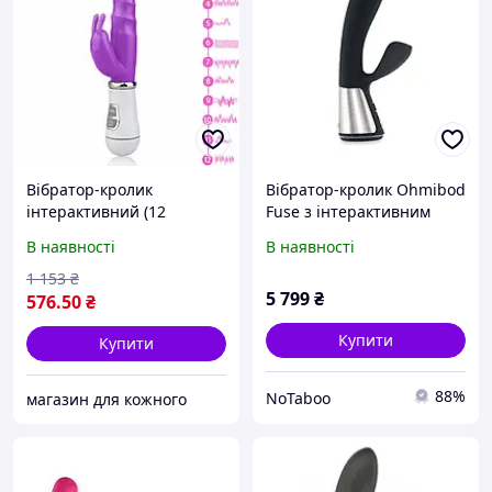
Вібратор-кролик
Вібратор-кролик Ohmibod
інтерактивний (12
Fuse з інтерактивним
режимів) Подвійний
під'єднанням, чорний, 18
В наявності
В наявності
преміумкласу,
х 3.4 см
Вібростимулятор секс
1 153
₴
5 799
₴
іграшки для жінок mnbvc
576
.50
₴
Купити
Купити
88%
NoTaboo
магазин для кожного