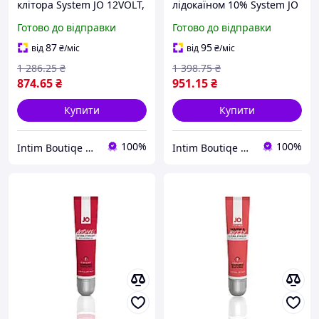
клітора System JO 12VOLT,
лідокаїном 10% System JO
10 мл
Prolonger Spray with
Готово до відправки
Готово до відправки
Lidocaine, 60 мл.
87
95
від
₴
/міс
від
₴
/міс
1 286
.25
₴
1 398
.75
₴
874
.65
₴
951
.15
₴
Купити
Купити
100%
100%
Intim Boutiqe 777Shop
Intim Boutiqe 777Shop