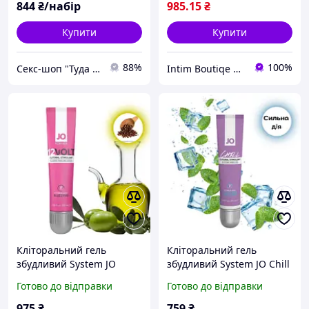
844
₴/набір
985
.15
₴
Купити
Купити
88%
100%
Секс-шоп "Туда Сюда"
Intim Boutiqe 777Shop
Кліторальний гель
Кліторальний гель
збудливий System JO
збудливий System JO Chill
12VOLT (10 мл) США,
Cooling 10 мл США,
Готово до відправки
Готово до відправки
Оригінал, термін-
Оригінал
придатності до 02/2026
975
₴
759
₴