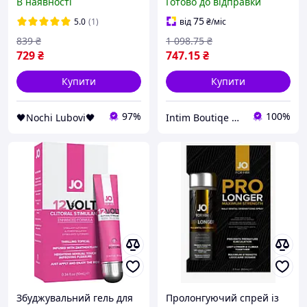
В наявності
Готово до відправки
Titillator Strawberry (30
(30 мл)
мл)
75
5.0
(1)
від
₴
/міс
839
₴
1 098
.75
₴
729
₴
747
.15
₴
Купити
Купити
97%
100%
🖤Nochi Lubovi🖤
Intim Boutiqe 777Shop
Збуджувальний гель для
Пролонгуючий спрей із