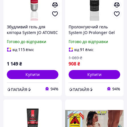
Збудливий гель для
Пролонгуючий гель
клітора System JO ATOMIC
System JO Prolonger Gel
WARMING (10 мл) Папайя
(60 мл) дуже довгий секс
Готово до відправки
Готово до відправки
AlterDeal
115
91
від
₴
/міс
від
₴
/міс
1 069
₴
1 149
₴
908
₴
Купити
Купити
94%
94%
🥭ПАПАЙЯ🥭
🥭ПАПАЙЯ🥭