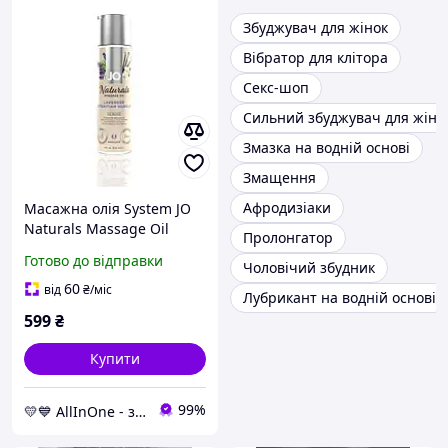
Збуджувач для жінок
Вібратор для клітора
Секс-шоп
Сильний збуджувач для жіно
Змазка на водній основі
Змащення
Афродизіаки
Масажна олія System JO
Naturals Massage Oil
Пролонгатор
Lavender & Vanilla (120
Готово до відправки
Чоловічий збудник
мл) (EroShop)
60
від
₴
/міс
Лубрикант на водній основі
599
₴
Купити
99%
💛💙 AllInOne - знаходь все необхідне в одному магазині!