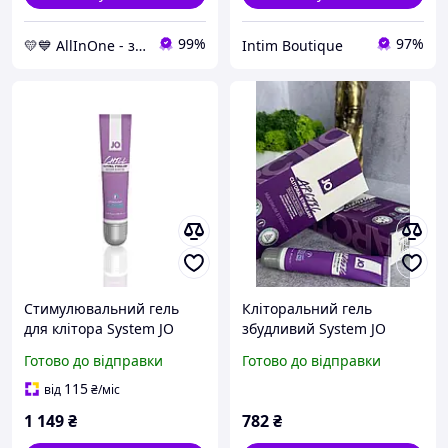
99%
97%
💛💙 AllInOne - знаходь все необхідне в одному магазині!
Intim Boutique
Стимулювальний гель
Кліторальний гель
для клітора System JO
збудливий System JO
CHILL COOLING, 10 мл.
ARCTIC COOLING (10 мл)
Готово до відправки
Готово до відправки
115
від
₴
/міс
1 149
₴
782
₴