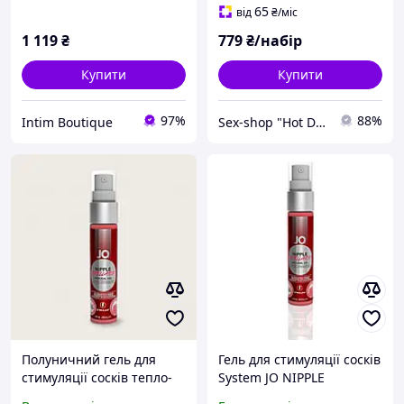
65
від
₴
/міс
1 119
₴
779
₴/набір
Купити
Купити
97%
88%
Intim Boutique
Sex-shop "Hot Dreams"
Полуничний гель для
Гель для стимуляції сосків
стимуляції сосків тепло-
System JO NIPPLE
холод System JO Nipple
TITILLATOR STRAWBERRY