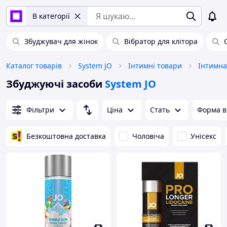
В категорії
Збуджувач для жінок
Вібратор для клітора
Каталог товарів
System JO
Інтимні товари
Інтимна
Збуджуючі засоби
System JO
Фільтри
Ціна
Стать
Форма в
Безкоштовна доставка
Чоловіча
Унісекс