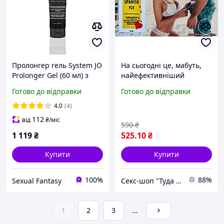
Пролонгер гель System JO
На сьогодні це, мабуть,
Prolonger Gel (60 мл) з
найефективніший
маслом перцевої м'яти,
збудник для ДВОХ в
Готово до відправки
Готово до відправки
гвоздикового перцю та
одному флаконі!
пачулі (анонімно)
4.0
(4)
112
від
₴
/міс
590
₴
1 119
₴
525
.10
₴
Купити
Купити
100%
88%
Sexual Fantasy
Секс-шоп "Туда Сюда"
1
2
3
...