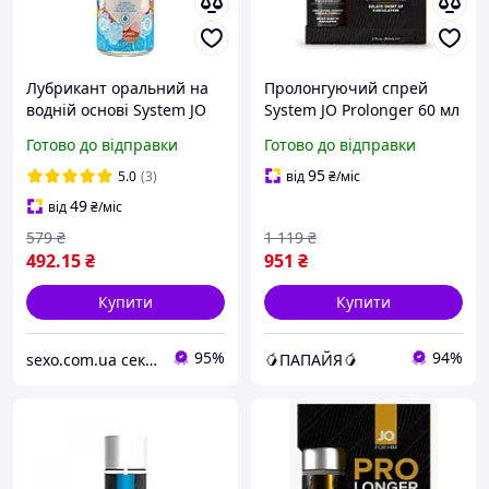
Лубрикант оральний на
Пролонгуючий спрей
водній основі System JO
System JO Prolonger 60 мл
H2O Candy Shop
з лідокаїном, плавний
Готово до відправки
Готово до відправки
Bubblegum, 60мл, США
контроль
95
5.0
(3)
від
₴
/міс
49
від
₴
/міс
579
₴
1 119
₴
492
.15
₴
951
₴
Купити
Купити
95%
94%
sexo.com.ua секс-шоп інтернет-магазин
🥭ПАПАЙЯ🥭