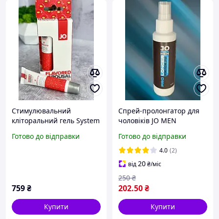
Стимулювальний
Спрей-пролонгатор для
кліторальний гель System
чоловіків JO MEN
JO Sweet Berry Heat (10
PROLONGER, засіб для
Готово до відправки
Готово до відправки
мл) США
продовження статевого
акту 100 мл
4.0
(2)
20
від
₴
/міс
250
₴
759
₴
202
.50
₴
Купити
Купити