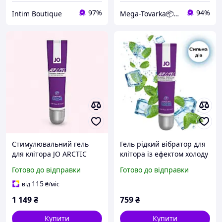
97%
94%
Intim Boutique
Mega-Tovarka📦💙💛
Стимулювальний гель
Гель рідкий вібратор для
для клітора JO ARCTIC
клітора із ефектом холоду
COOLING (10 мл)
System JO ARCTIC
Готово до відправки
Готово до відправки
охолоджувальний
COOLING (10 мл)
115
від
₴
/міс
1 149
₴
759
₴
Купити
Купити