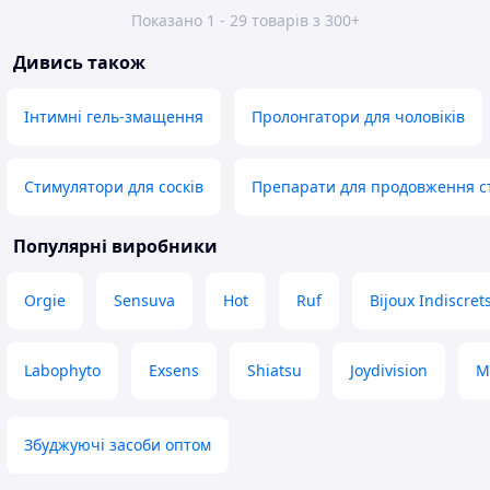
Показано 1 - 29 товарів з 300+
Дивись також
Інтимні гель-змащення
Пролонгатори для чоловіків
Стимулятори для сосків
Препарати для продовження ст
Популярні виробники
Orgie
Sensuva
Hot
Ruf
Bijoux Indiscret
Labophyto
Exsens
Shiatsu
Joydivision
M
Збуджуючі засоби оптом