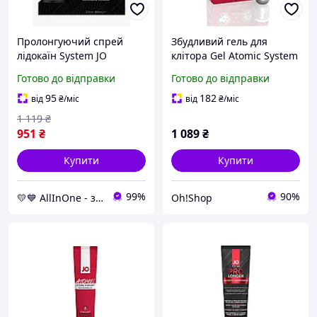
Пролонгуючий спрей
Збудливий гель для
лідокаїн System JO
клітора Gel Atomic System
Prolonger Spray with
JO, 10 мл
Готово до відправки
Готово до відправки
Lidocaine 60 мл не
містить мінеральних
95
182
від
₴
/міс
від
₴
/міс
масел AllInOne
1 119
₴
951
₴
1 089
₴
Купити
Купити
99%
90%
💛💙 AllInOne - знаходь все необхідне в одному магазині!
Oh!Shop