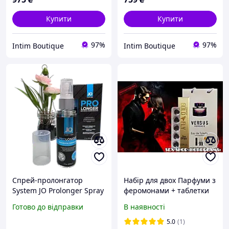
Купити
Купити
97%
97%
Intim Boutique
Intim Boutique
Спрей-пролонгатор
Набір для двох Парфуми з
System JO Prolonger Spray
феромонами + таблетки
with Benzocaine (60 мл) |
для тривалого
Готово до відправки
В наявності
Пролонгувальний засіб
сексу+жіночий збудник
для чоловіків
5.0
(1)