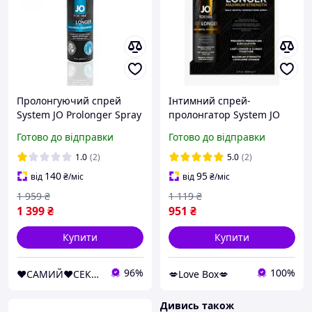
Пролонгуючий спрей
Інтимний спрей-
System JO Prolonger Spray
пролонгатор System JO
with Benzocaine 60 мл
Prolonger Spray with
Готово до відправки
Готово до відправки
Lidocaine (60 мл)
1.0
(2)
5.0
(2)
140
95
від
₴
/міс
від
₴
/міс
1 959
₴
1 119
₴
1 399
₴
951
₴
Купити
Купити
96%
100%
❤️САМИЙ❤️СЕКСУАЛЬНИЙ❤️МАГАЗИН❤️
💋Love Box💋
Дивись також