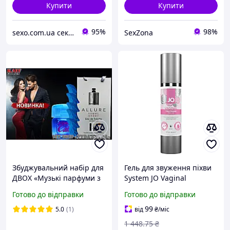
Купити
Купити
95%
98%
sexo.com.ua секс-шоп інтернет-магазин
SexZona
Збуджувальний набір для
Гель для звуження піхви
ДВОХ «Музькі парфуми з
System JO Vaginal
феромонами+ таблетки
Tightening Serum, 50 мл.
Готово до відправки
Готово до відправки
для довгого сексу +
WomanV у краплях»
99
5.0
(1)
від
₴
/міс
1 448
.75
₴