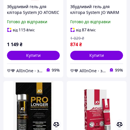
Збудливий гель для
Збудливий гель для
клітора System JO ATOMIC
клітора System JO WARM
WARMING (10 мл) AllInOne
& BUZZY-ORIGINAL (10 мл)
Готово до відправки
Готово до відправки
Папайя
115
87
від
₴
/міс
від
₴
/міс
1 029
₴
1 149
₴
874
₴
Купити
Купити
99%
99%
💛💙 AllInOne - знаходь все необхідне в одному магазині!
💛💙 AllInOne - знаходь все необхідне в одному магазині!