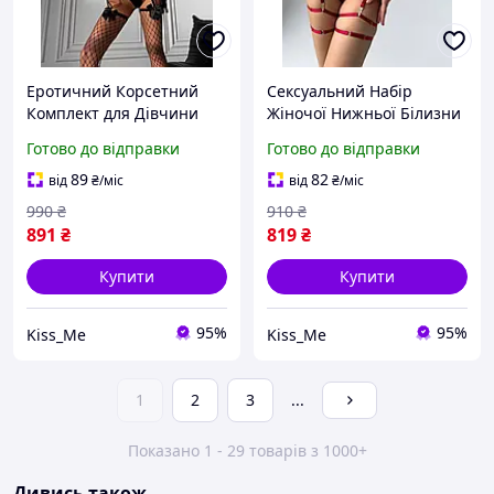
Еротичний Корсетний
Сексуальний Набір
Комплект для Дівчини
Жіночої Нижньої Білизни
Жіночий Сексуальний
Трусики Бюстгальтер
Готово до відправки
Готово до відправки
Набір Нижньої Білизни
Пояс з Гартерами
Трусики Корсет Панчохи
Мереживний Еротичний
89
82
від
₴
/міс
від
₴
/міс
та Рукавички
Комплект для Дівчини XL
990
₴
910
₴
891
₴
819
₴
Купити
Купити
95%
95%
Kiss_Me
Kiss_Me
1
2
3
...
Показано 1 - 29 товарів з 1000+
Дивись також