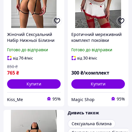
Жіночий Сексуальний
Еротичний мереживний
Набір Нижньої Білизни
комплект покоївки
Трусики Бюстгальтер
Готово до відправки
Готово до відправки
Пояс з Гартерами та
Чокером Еротичний
76
30
від
₴
/міс
від
₴
/міс
Комплект для Дівчини M
850
₴
765
₴
300
₴/комплект
Купити
Купити
95%
95%
Kiss_Me
Magiс Shop
Дивись також
Сексуальна білизна