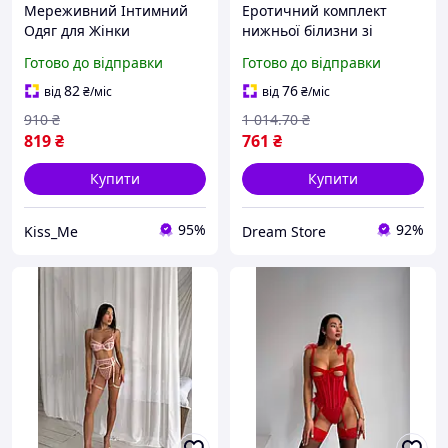
Мереживний Інтимний
Еротичний комплект
Одяг для Жінки
нижньої білизни зі
Еротичний Комплект Боді
спідничкою L,
Готово до відправки
Готово до відправки
та Рукавички для Дівчини
Дропшипінг (від 1 шт.),
Жіночий Боді Сексуальна
Червоний
82
76
від
₴
/міс
від
₴
/міс
Нижня Білизна M
910
₴
1 014
.70
₴
819
₴
761
₴
Купити
Купити
95%
92%
Kiss_Me
Dream Store