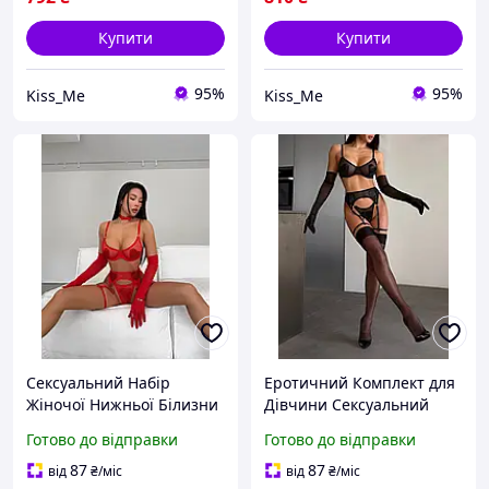
Купити
Купити
95%
95%
Kiss_Me
Kiss_Me
Сексуальний Набір
Еротичний Комплект для
Жіночої Нижньої Білизни
Дівчини Сексуальний
Трусики Бюстгальтер
Набір Жіночої Нижньої
Готово до відправки
Готово до відправки
Пояс з Гартерами та
Білизни Трусики
Чокер Еротичний
Бюстгальтер Пояс з
87
87
від
₴
/міс
від
₴
/міс