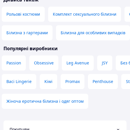
Рольові костюми
Комплект сексуального білизни
Білизна з гартерами
Білизна для особливих випадків
Популярні виробники
Passion
Obsessive
Leg Avenue
JSY
Без 
Baci Lingerie
Kiwi
Promax
Penthouse
St
Жіноча еротична білизна і одяг оптом
Покупцям