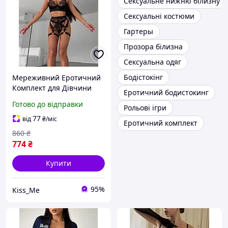
Сексуальне нижню білизну
Сексуальні костюми
Гартеры
Прозора білизна
Сексуальна одяг
Бодістокінг
Мереживний Еротичний
Комплект для Дівчини
Еротичний бодистокинг
Жіночий Сексуальний
Готово до відправки
Рольові ігри
Набір Нижньої Білизни
Трусики Бюстгальтер
77
від
₴
/міс
Еротичний комплект
Пояс з Гартерами та
860
₴
Чокер M
774
₴
Купити
95%
Kiss_Me