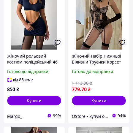
Жіночий рольовий
Жіночий Набір Нижньої
костюм поліцейський 46
Білизни Трусики Корсет
та Панчохи Чорний
Готово до відправки
Готово до відправки
Еротичний Комплект
Білизни для Дівчини
85
від
₴
/міс
1 113
.90
₴
Сексуальний
850
₴
779
.70
₴
Купити
Купити
99%
94%
Margo_
OStore - купуй онлайн!