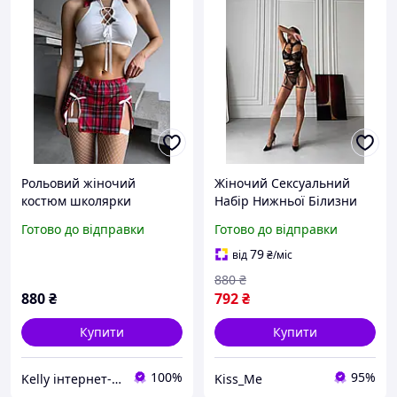
Рольовий жіночий
Жіночий Сексуальний
костюм школярки
Набір Нижньої Білизни
Трусики Бюстгальтер
Готово до відправки
Готово до відправки
Пояс з Гартерами та
Чокером Еротичний
79
від
₴
/міс
Комплект для Дівчини
880
₴
880
₴
792
₴
Купити
Купити
100%
95%
Kelly інтернет-магазин жіночого одягу
Kiss_Me