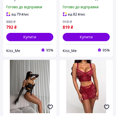
Білизни Трусики
Дівчини Жіночий Боді
Готово до відправки
Готово до відправки
Бюстгальтер та Пояс з
Сексуальна Нижня
Гартерами Мереживний
Білизна Інтимний Одяг
79
82
від
₴
/міс
від
₴
/міс
Еротичний Комплект для
для Жінки
880
₴
910
₴
Дівчини
792
₴
819
₴
Купити
Купити
95%
95%
Kiss_Me
Kiss_Me