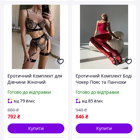
Еротичний Комплект для
Еротичний Комплект Боді
Дівчини Жіночий
Чокер Пояс та Панчохи
Сексуальний Набір
для Дівчини Жіночий
Готово до відправки
Готово до відправки
Нижньої Білизни Трусики
Боді Сексуальна Нижня
Бюстгальтер та Пояс з
Білизна Інтимний Одяг
79
85
від
₴
/міс
від
₴
/міс
Гартерами
для Жінки L
880
₴
940
₴
792
₴
846
₴
Купити
Купити