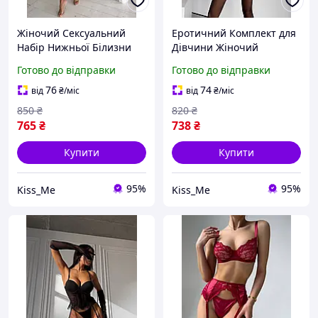
Жіночий Сексуальний
Еротичний Комплект для
Набір Нижньої Білизни
Дівчини Жіночий
Трусики Бюстгальтер
Сексуальний Набір
Готово до відправки
Готово до відправки
Пояс з Гартерами
Нижньої Білизни Трусики
Еротичний Комплект для
Корсет та Пояс M
76
74
від
₴
/міс
від
₴
/міс
Дівчини Рожевий
850
₴
820
₴
765
₴
738
₴
Купити
Купити
95%
95%
Kiss_Me
Kiss_Me