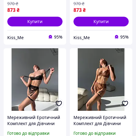
Комплект для Дівчини
Гартерами та Чокер
970
₴
970
₴
873
₴
873
₴
Купити
Купити
95%
95%
Kiss_Me
Kiss_Me
Мереживний Еротичний
Мереживний Еротичний
Комплект для Дівчини
Комплект для Дівчини
Сексуальний Набір
Жіночий Набір
Готово до відправки
Готово до відправки
Жіночої Нижньої Білизни
Сексуальної Нижньої