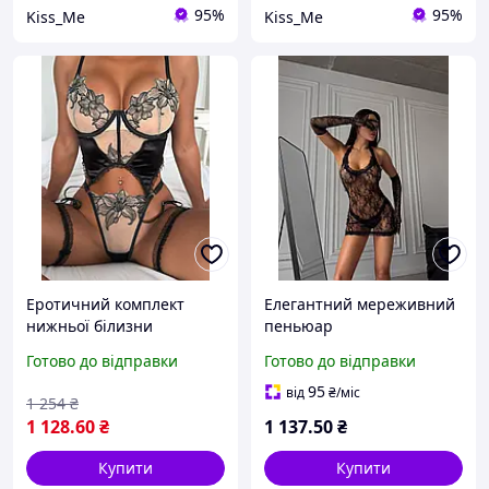
95%
95%
Kiss_Me
Kiss_Me
Еротичний комплект
Елегантний мереживний
нижньої білизни
пеньюар
Готово до відправки
Готово до відправки
95
від
₴
/міс
1 254
₴
1 128
.60
₴
1 137
.50
₴
Купити
Купити