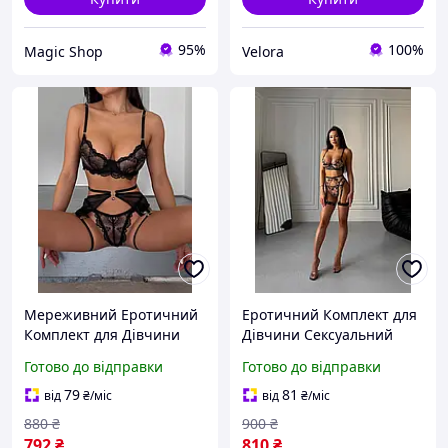
95%
100%
Magiс Shop
Velora
Мереживний Еротичний
Еротичний Комплект для
Комплект для Дівчини
Дівчини Сексуальний
Жіночий Сексуальний
Набір Жіночої Нижньої
Готово до відправки
Готово до відправки
Набір Нижньої Білизни
Білизни Трусики
Трусики Бюстгальтер
Бюстгальтер Пояс з
79
81
від
₴
/міс
від
₴
/міс
Пояс з Гартерами M
Гартерами M
880
₴
900
₴
792
₴
810
₴