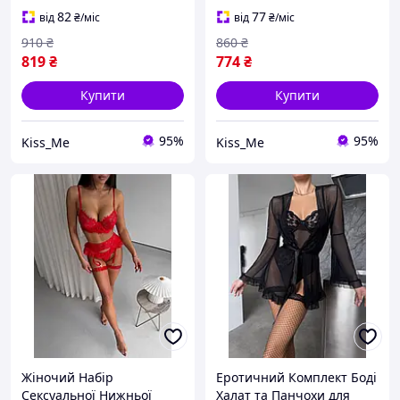
Трусики Бюстгальтер та
Білизни Трусики
82
77
від
₴
/міс
від
₴
/міс
Пояс з Гартерами
Бюстгальтер та Пояс з
910
₴
860
₴
Гартерами
819
₴
774
₴
Купити
Купити
95%
95%
Kiss_Me
Kiss_Me
Жіночий Набір
Еротичний Комплект Боді
Сексуальної Нижньої
Халат та Панчохи для