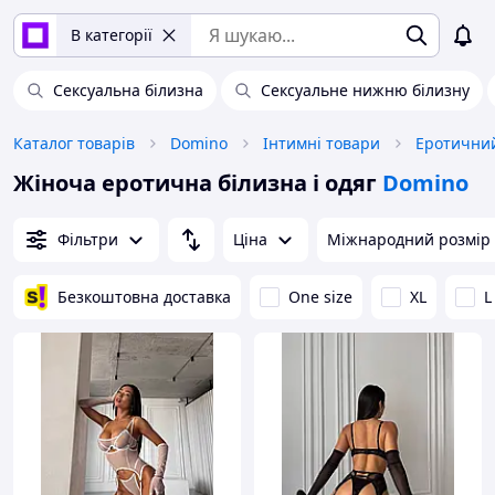
В категорії
Сексуальна білизна
Сексуальне нижню білизну
Каталог товарів
Domino
Інтимні товари
Еротичний
Жіноча еротична білизна і одяг
Domino
Фільтри
Ціна
Міжнародний розмір
Безкоштовна доставка
One size
XL
L