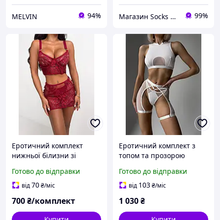
94%
99%
MELVIN
Магазин Socks For Gift
Еротичний комплект
Еротичний комплект з
нижньої білизни зі
топом та прозорою
спідничкою
спідничкою
Готово до відправки
Готово до відправки
70
103
від
₴
/міс
від
₴
/міс
700
₴/комплект
1 030
₴
Купити
Купити