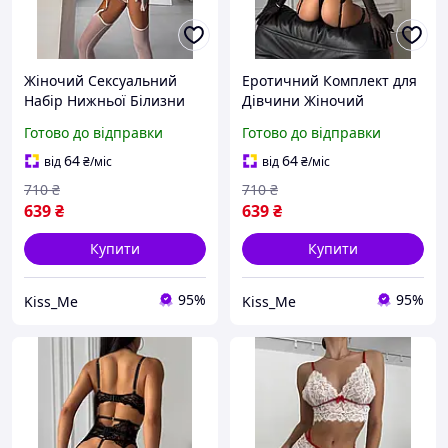
Жіночий Сексуальний
Еротичний Комплект для
Набір Нижньої Білизни
Дівчини Жіночий
Еротичний Комплект для
Сексуальний Набір
Готово до відправки
Готово до відправки
Дівчини Трусики
Нижньої Білизни Трусики
Бюстгальтер Пояс з
Бюстгальтер Пояс з
64
64
від
₴
/міс
від
₴
/міс
Гартерами Рукавички та
Гартерами та Рукавички
710
₴
710
₴
Панчохи
XL
639
₴
639
₴
Купити
Купити
95%
95%
Kiss_Me
Kiss_Me