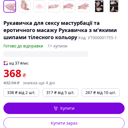
Рукавичка для сексу мастурбації та
еротичного масажу Рукавичка з м'якими
шипами тілесного кольору
Код: УТ000001755-1
Готово до відправки
1+ купили
37
від
₴
/міс
368
₴
432
.94
₴
знижка ще 4 дні
338
₴
від 2 шт.
317
₴
від 5 шт.
267
₴
від 10 шт.
Купити
Купити зараз