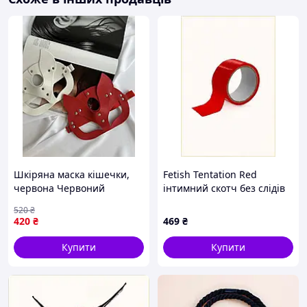
Шкіряна маска кішечки,
Fetish Tentation Red
червона Червоний
інтимний скотч без слідів
на шкірі 1266XT6E36
520
₴
420
₴
469
₴
Купити
Купити