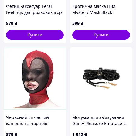
Фетиш-аксесуар Feral
Еротична маска ПВХ
Feelings для рольових ігор
Mystery Mask Black
в ліжку 875E1X259
B875B1250
879
₴
599
₴
Купити
Купити
Червоний сітчастий
Мотузка для зв'язування
капюшон з чорною
Guilty Pleasure Embrace із
вставкою серце
золотими китицями та
879
₴
1 912
₴
8C7512M67
застібкою-ременем, 7 м