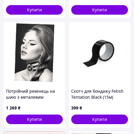
Купити
Купити
Потрійний ремінець на
Скотч для бондажу Fetish
шию з металевим
Tentation Black (15м)
декором, A9148H14
(луснуто паковання!!!)
1 269
₴
399
₴
Sexual Fantasy
Купити
Купити