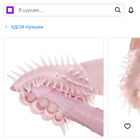
БДСМ-іграшки