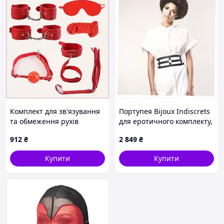
Комплект для зв'язування
Портупея Bijoux Indiscrets
та обмеження рухів
для еротичного комплекту,
червоний, 8751K3PT45
11AH0375A1
912
₴
2 849
₴
Купити
Купити