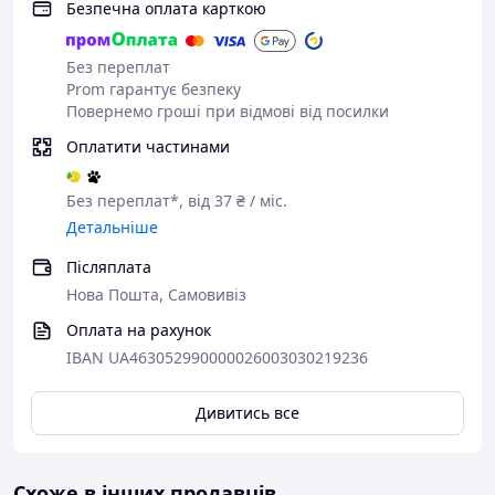
Безпечна оплата карткою
Без переплат
Prom гарантує безпеку
Повернемо гроші при відмові від посилки
Оплатити частинами
Без переплат*, від 37 ₴ / міс.
Тип:
БДСМ, фістинг, мастурбація
Детальніше
Матеріал виготовлення:
PVC
Колір:
Тілесний
Післяплата
Переваги:
Стимуляція точки G; Анальна та
Нова Пошта, Самовивіз
вагінальна стимуляція
Оплата на рахунок
IBAN UA463052990000026003030219236
Дивитись все
Схоже в інших продавців