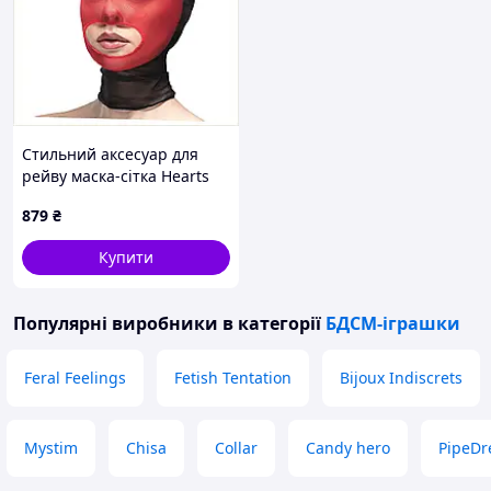
Стильний аксесуар для
рейву маска-сітка Hearts
Mask, P87X5A1263
879
₴
Купити
Популярні виробники
в категорії
БДСМ-іграшки
Feral Feelings
Fetish Tentation
Bijoux Indiscrets
Mystim
Chisa
Collar
Candy hero
PipeD