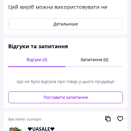
Цей виріб можна використовувати не
тільки як рукавичку для сексу чи
мастурбації, але й як допоміжний засіб для
Детальніше
масажу голови чи миття волосся. Легко
використовувати та чистити.
Виготовлений з високоякісного матеріалу,
нетоксичний і не має запаху, безпечний та
Відгуки та запитання
гігієнічний.
Відгуки (0)
Запитання (0)
Ще не було відгуків про товар у цього продавця
Поставити запитання
Був online:
сьогодні
❤️UASALE❤️