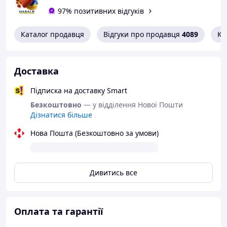
97% позитивних відгуків
Характеристики:
Виготовлений з матеріалу відмінної якості,
Каталог продавця
Відгуки про продавця
4089
Ко
м'який та гнучкий, нетоксичний та без
запаху, безпечний та гігієнічний.
Шипи добре стимулюють ваші чутливі
Доставка
точки, допоможе вам швидко досягти
Підписка на доставку Smart
оргазму, задовольняючи ваше сексуальне
бажання.
Безкоштовно
— у відділення Нової Пошти
Дізнатися більше
З цією рукавичкою ви можете
насолоджуватися сеансом масажу.
Нова Пошта (Безкоштовно за умови)
Легко використовувати та чистити.
Підходить для пар або індивідуального
використання.
Дивитись все
Оплата та гарантії