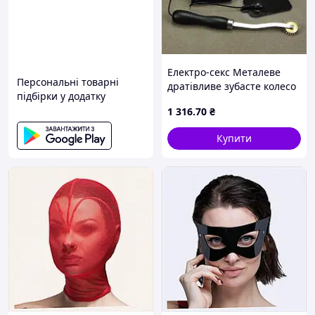
Електро-секс Металеве
Персональні товарні
дратівливе зубасте колесо
підбірки у додатку
PTR
1 316
.70
₴
Купити