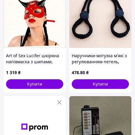
Art of Sex Lucifer шкіряна
Наручники-мотузка м'які з
напівмаска з шипами,
регулюванням петель,
875P127TK6
бежеві, для рольових ігор
1 319
₴
478
.80
₴
Купити
Купити