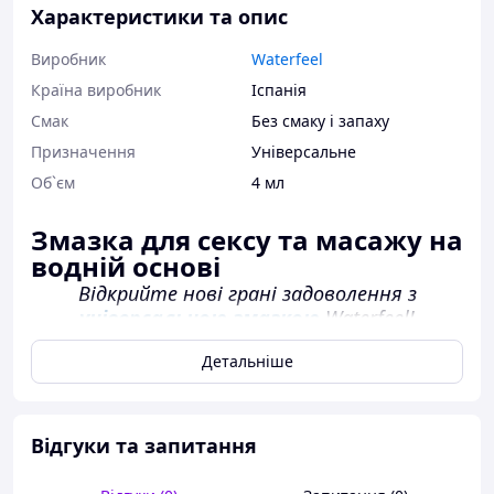
Характеристики та опис
Виробник
Waterfeel
Країна виробник
Іспанія
Смак
Без смаку і запаху
Призначення
Універсальне
Об`єм
4 мл
Змазка для сексу та масажу на
водній основі
Відкрийте нові грані задоволення з
універсальною змазкою
Waterfeel!
Змазка на водній основі
Waterfeel — ідеальний
Детальніше
вибір для масажу тіла, статевого акту та
використання з латексними презервативами.
Цей лубрикант створений для забезпечення
Відгуки та запитання
максимального комфорту та задоволення в
інтимних моментах, а також для
розслаблюючого масажу.