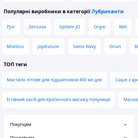
Популярні виробники
в категорії
Лубриканти
Pjur
Sensuva
System JO
Orgie
Wet
MixGliss
Joydivision
Swiss Navy
Orion
B
ТОП теги
Мастило літієве для підшипників 400 мл для
Саше з ар
Їстівний засіб для еротичного масажу полуниця
Масажн
Покупцям
Продавцям