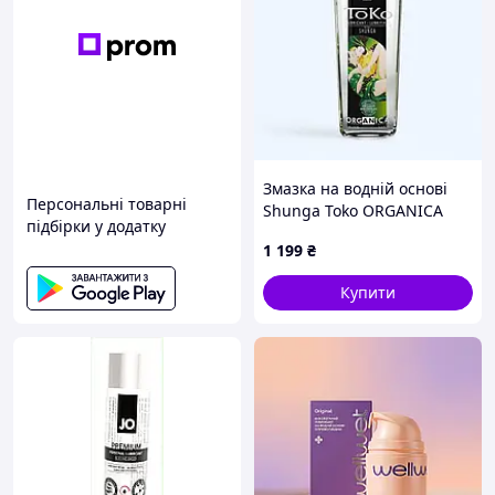
Змазка на водній основі
Персональні товарні
Shunga Toko ORGANICA
підбірки у додатку
(165 мл), органічна основа
1 199
₴
без парабенів
Купити