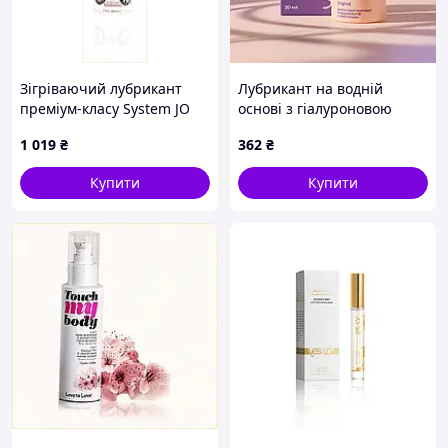
Зігріваючий лубрикант
Лубрикант на водній
преміум-класу System JO
основі з гіалуроновою
для двох 60 мл 7M2C8T199
кислотою та пребіотиками
1 019
₴
362
₴
WellWet Original 30 мл
AllInOne
Купити
Купити