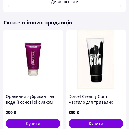
Дивитись все
Схоже в інших продавців
Оральний лубрикант на
Dorcel Creamy Cum
водній основі зі смаком
мастило для тривалих
капучіно WellWet 50 мл
інтимних ігор 1117701MA
299
₴
899
₴
ErMax
Зануртеся у світ насолоди з
Waterfeel
—
вашим універсальним супутником!
Купити
Купити