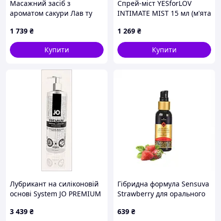
Масажний засіб з
Спрей-міст YESforLOV
ароматом сакури Лав ту
INTIMATE MIST 15 мл (м'ята
Лав для ніжної шкіри,
упаковка!!!!
1 739
₴
1 269
₴
72HTB8417
Купити
Купити
Лубрикант на силіконовій
Гібридна формула Sensuva
основі System JO PREMIUM
Strawberry для орального
480 мл (SO1796), H728276M
сексу 15776HH65
3 439
₴
639
₴