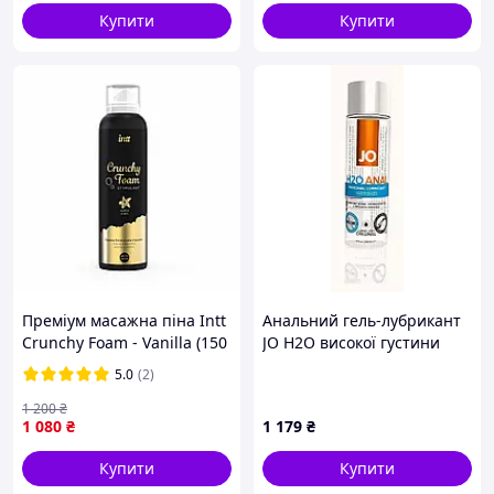
Купити
Купити
Преміум масажна піна Intt
Анальний гель-лубрикант
Crunchy Foam - Vanilla (150
JO H2O високої густини
мл) екстразволожуюча
11177B1E9
5.0
(2)
1 200
₴
1 080
₴
1 179
₴
Купити
Купити