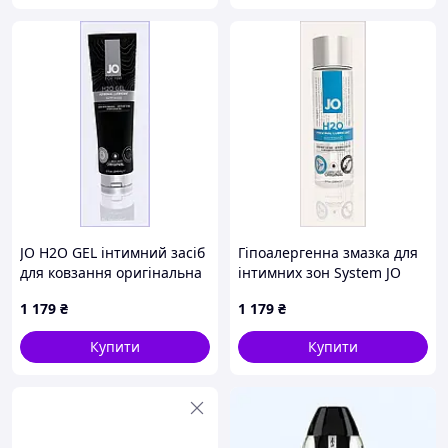
JO H2O GEL інтимний засіб
Гіпоалергенна змазка для
для ковзання оригінальна
інтимних зон System JO
формула 240 мл K728259CE
240 мл, A272653B6A
1 179
₴
1 179
₴
Купити
Купити