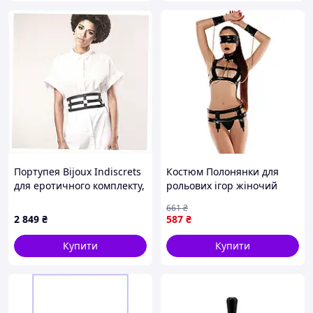
Портупея Bijoux Indiscrets
Костюм Полонянки для
для еротичного комплекту,
рольових ігор жіночий
11AH0375A1
Faux Leather Bondage Set
661
₴
XS/S чорний зі штучної
2 849
₴
587
₴
шкіри
Купити
Купити