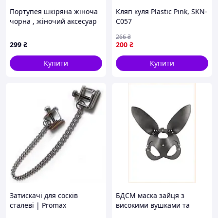
Портупея шкіряна жіноча
Кляп куля Plastic Pink, SKN-
чорна , жіночий аксесуар
C057
на одяг, сексуальна
266
₴
портупея на сорочку
299
₴
200
₴
Купити
Купити
Затискачі для сосків
БДСМ маска зайця з
сталеві | Promax
високими вушками та
металевими заклепками