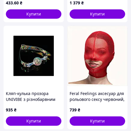
433
.60
₴
1 379
₴
27BE2884T2
Купити
Купити
Кляп-кулька прозора
Feral Feelings аксесуар для
UNIVIBE з різнобарвним
рольового сексу червоний,
каменем, силіконовий
875125AK6
935
₴
739
₴
Купити
Купити