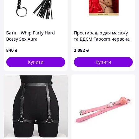
Батіг - Whip Party Hard
Простирадло для масажу
Bossy Sex Aura
та БДСМ Taboom червона
840
₴
2 082
₴
Купити
Купити