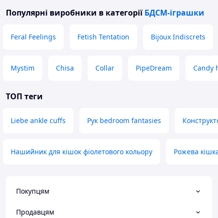
Популярні виробники
в категорії
БДСМ-іграшки
Feral Feelings
Fetish Tentation
Bijoux Indiscrets
Mystim
Chisa
Collar
PipeDream
Candy 
ТОП теги
Liebe ankle cuffs
Рук bedroom fantasies
Конструкто
Нашийник для кішок фіолетового кольору
Рожева кішка
Покупцям
Продавцям