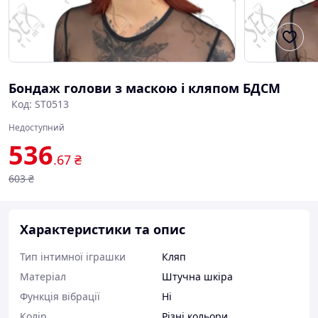
Бондаж голови з маскою і кляпом БДСМ
Код: ST0513
Недоступний
536
.67
₴
603
₴
Характеристики та опис
Тип інтимної іграшки
Кляп
Матеріал
Штучна шкіра
Функція вібрації
Ні
Колір
Різні кольори