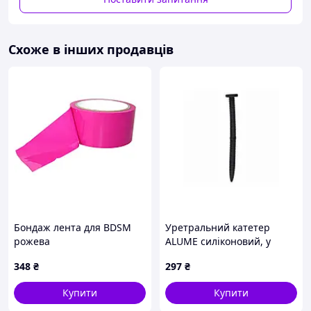
Схоже в інших продавців
Бондаж лента для BDSM
Уретральний катетер
рожева
ALUME силіконовий, у
формі шурупа, чорний,
348
₴
297
₴
152 х 5 мм
Купити
Купити