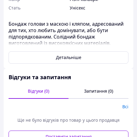
Стать
Унісекс
Бондаж голови з маскою і кляпом, адресований
для тих, хто любить домінувати, або бути
підпорядкованим. Солідний
бондаж
виготовлений із високоякісних матеріалів.
Діаметр кулі — 4,1см.
Детальніше
Матеріал: штучна шкіра, метал, силікон
Відгуки та запитання
Відгуки (0)
Запитання (0)
Всі
Ще не було відгуків про товар у цього продавця
Поставити запитання