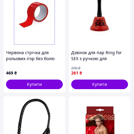
Червона стрічка для
Дзвінок для пар Ring for
рольових ігор без болю
SEX з ручкою для
при знятті, 12666MK36A
непристойних ігор
290
₴
Червоний
469
₴
261
₴
Купити
Купити