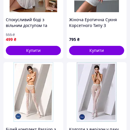
Спокусливий боді з
Жіноча Еротична Сукня
вільним доступом та
Корсетного Типу З
грайливою спідничкою 2XL
Мереживом Біла Ador
555
₴
Білий
499
₴
795
₴
Купити
Купити
Білий комплект Passion з
Колготи з вирізом у паху