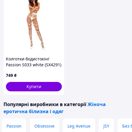
Колготки-бодистокінг
Passion S033 white (SX4291)
749
₴
Купити
Популярні виробники
в категорії
Жіноча
еротична білизна і одяг
Passion
Obsessive
Leg Avenue
JSY
Без 