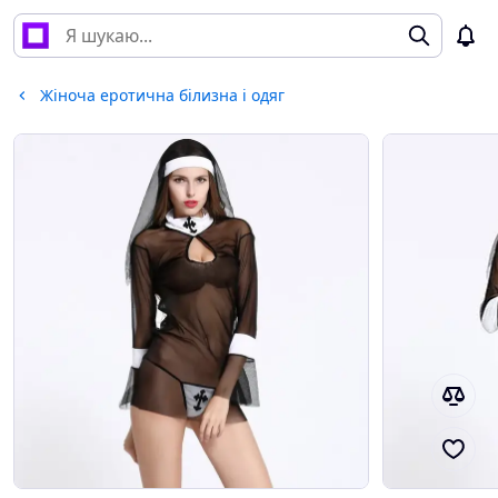
Жіноча еротична білизна і одяг