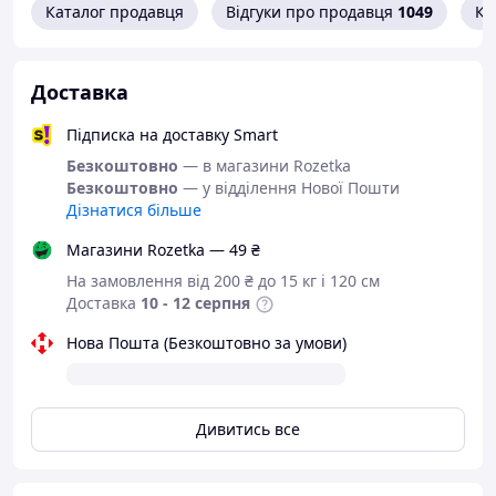
Каталог продавця
Відгуки про продавця
1049
Ко
Тип: Плаття.
Матеріал: 96% поліестер, 4% спандекс.
Колір: Чорний/Білий.
Доставка
Розміри: Один розмір підходить для S-L.
Підписка на доставку Smart
Комплект:
Безкоштовно
— в магазини Rozetka
Безкоштовно
— у відділення Нової Пошти
1 х Плаття.
Дізнатися більше
1 х Головний убір.
Магазини Rozetka — 49 ₴
1 х Стрінги.
На замовлення від 200 ₴ до 15 кг і 120 см
* Зовнішній вигляд товару може трохи відрізнятися від світлин
Доставка
10 - 12 серпня
на сайті залежно від партії.
Нова Пошта (Безкоштовно за умови)
Дивитись все