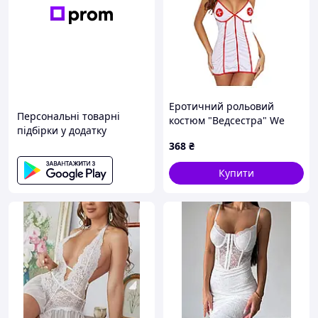
Еротичний рольовий
Персональні товарні
костюм "Ведсестра" We
підбірки у додатку
Love L
368
₴
Купити