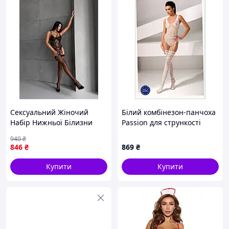
Сексуальний Жіночий
Білий комбінезон-панчоха
Набір Нижньої Білизни
Passion для стрункості
Трусики Корсет та Панчохи
ніжок, 956XC510
940
₴
Еротичний Комплект
846
₴
869
₴
Білизни з Мережива для
Дівчини
Купити
Купити