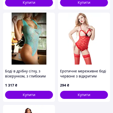
Купити
Купити
Боді в дрібну сітку, з
Еротичне мереживне боді
візерунком, з глибоким
червоне з відкритим
декольте, блакитне One
доступом S We Love
1 317
₴
294
₴
Size
Купити
Купити