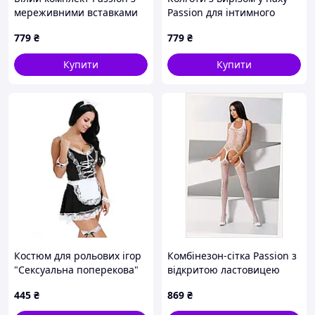
мереживними вставками
Passion для інтимного
та підв'язками BX1115644
масажу 111XK5A621
779
₴
779
₴
Купити
Купити
Костюм для рольових ігор
Комбінезон-сітка Passion з
"Сексуальна поперекова"
відкритою ластовицею
We Love XXL
білий, 123749E8H
445
₴
869
₴