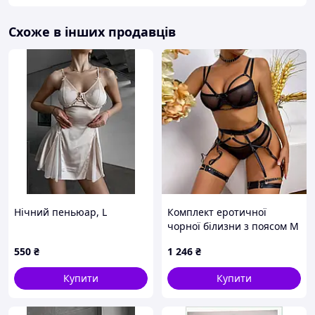
Схоже в інших продавців
Нічний пеньюар, L
Комплект еротичної
чорної білизни з поясом M
We Love
550
₴
1 246
₴
Купити
Купити