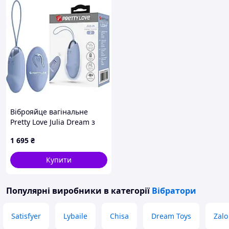
Віброяйце вагінальне
Pretty Love Julia Dream з
пультом, блакитне, 18.6 х
1 695
₴
2.8 см
Купити
Популярні виробники
в категорії
Вібратори
Satisfyer
Lybaile
Chisa
Dream Toys
Zalo