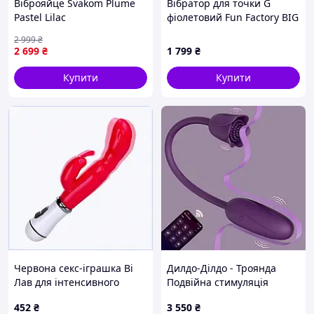
Віброяйце Svakom Plume
Вібратор для точки G
Pastel Lilac
фіолетовий Fun Factory BIG
BOSS дуже потужний
2 999
₴
Nomax
2 699
₴
1 799
₴
Купити
Купити
Червона секс-іграшка Ві
Дилдо-Ділдо - Троянда
Лав для інтенсивного
Подвійна стимуляція
оргазму, K8A096177
Іграшка Жіночий
452
₴
3 550
₴
Фейковий пініс Вібратор,