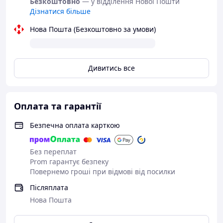
🔋 Живлення: вбудований акумулятор
Безкоштовно
— у відділення Нової Пошти
Дізнатися більше
💎 Матеріал: ступінчаста текстура
Нова Пошта (Безкоштовно за умови)
Догляд та гігієна:
Перед і після використання промийте іграшку
теплою водою з м’яким мийним засобом 💧
Уникайте потрапляння вологи в пульт
Дивитись все
управління.
Можна використовувати спеціальні очищувачі
для інтимних товарів ✨
Оплата та гарантії
Безпечна оплата карткою
Без переплат
Prom гарантує безпеку
Повернемо гроші при відмові від посилки
Післяплата
Нова Пошта