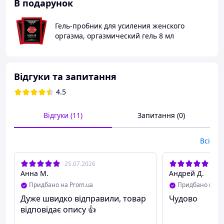
В подарунок
Гель-пробник для усиления женского
оргазма, оргазмический гель 8 мл
Відгуки та запитання
4.5
Відгуки (11)
Запитання (0)
Всі
25.07.2026
23.
Анна М.
Андрей Д.
Придбано на Prom.ua
Придбано на P
Дуже швидко відправили, товар
Чудово
відповідає опису 👍
Для вашого комфорту ми не будемо