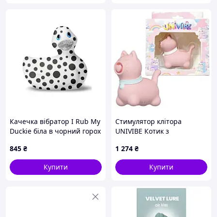
Качечка вібратор I Rub My
Стимулятор клітора
Duckie біла в чорний горох
UNIVIBE Котик з
пульсацією 5 режимів
845
₴
1 274
₴
рожевий для жінок для
точкової стимуляції
Купити
Купити