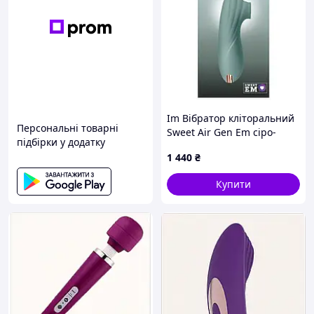
Im Вібратор кліторальний
Персональні товарні
Sweet Air Gen Em сіро-
підбірки у додатку
блакитний вакуумний
1 440
₴
стимулятор для жінок з
м'якою насад IMD22/G
Купити