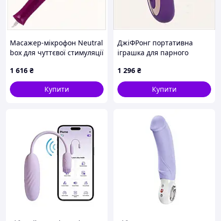
Масажер-мікрофон Neutral
ДжіФРонг портативна
box для чуттєвої стимуляції
іграшка для парного
858E3931K
використання, T8885026X
1 616
₴
1 296
₴
Купити
Купити