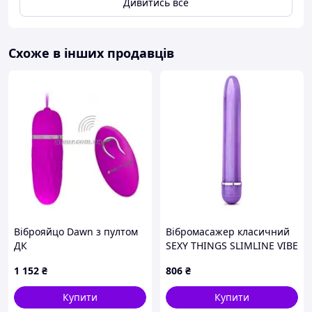
Дивитись все
Схоже в інших продавців
Віброяйцо Dawn з пултом
Вібромасажер класичний
ДК
SEXY THINGS SLIMLINE VIBE
PURPLE
1 152
₴
806
₴
Купити
Купити