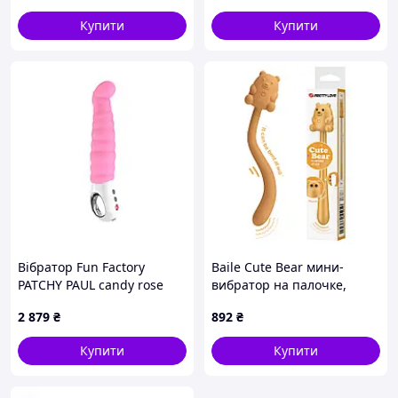
2-в-1 Вібраційне яйце
Купити
Купити
Стимулювальний G-точку
Вібратор Fun Factory
Baile Cute Bear мини-
PATCHY PAUL candy rose
вибратор на палочке,
желтый, 13,3 × 2,4 см
2 879
₴
892
₴
Купити
Купити