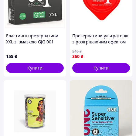
Еластичні презервативи
Презервативи ультратонкі
XXL зі змазкою GJG 001
з розігріваючим ефектом
Passionate Factor,
для чоловіків з
540
₴
9C0E296H15
гіалуроновою кислотою
155
₴
360
₴
зволожуючі 3 шт. BROWN
Купити
Купити