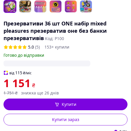
Презервативи 36 шт ONE набір mixed
pleasures презерватив оне без банки
презервативів
Код: P100
5.0
(5)
153+ купили
Готово до відправки
115
від
₴
/міс
1 151
₴
1 751
₴
знижка ще 26 днів
Купити
Купити зараз