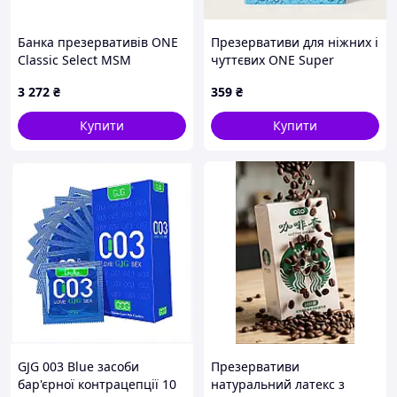
Банка презервативів ONE
Презервативи для ніжних і
Classic Select MSM
чуттєвих ONE Super
Collection, 100 шт
Sensitive (3 шт)
3 272
₴
359
₴
Купити
Купити
GJG 003 Blue засоби
Презервативи
бар'єрної контрацепції 10
натуральний латекс з