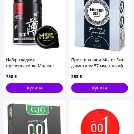
Набір гладких
Презервативи Mister Size
презервативів Muaisi з
діаметром 57 мм, тонкий
підвищеною кількістю
латекс для максимального
750
₴
263
₴
мастила 0.02 мм (ціна за
комфорту та надійної
упаковку, 12 шт.)
захисту
Купити
Купити