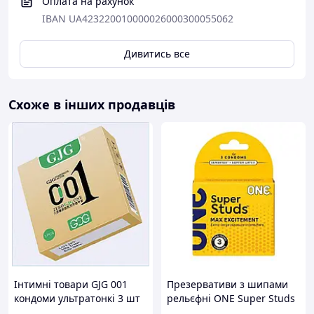
Оплата на рахунок
IBAN UA423220010000026000300055062
Дивитись все
Схоже в інших продавців
Інтимні товари GJG 001
Презервативи з шипами
кондоми ультратонкі 3 шт
рельєфні ONE Super Studs
90K2953H5
3 штуки Talla