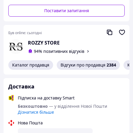
Яка буде упаковка?
Поставити запитання
Ви можете оформити доставку у відділення
поштового оператора або на адресу. Ні кур'єр, ні
оператор не знатимуть, що в пакеті або коробці
лежать інтимні товари. Упаковка темна,
Був online:
сьогодні
непрозора, в коробці - анонімно для Вас.
ROZZY STORE
94% позитивних відгуків
Каталог продавця
Відгуки про продавця
2384
Ко
Доставка
Підписка на доставку Smart
Безкоштовно
— у відділення Нової Пошти
Дізнатися більше
Нова Пошта