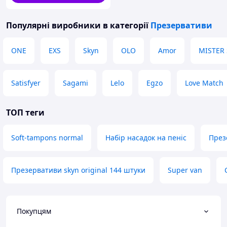
Популярні виробники
в категорії
Презервативи
ONE
EXS
Skyn
OLO
Amor
MISTER 
Satisfyer
Sagami
Lelo
Egzo
Love Match
ТОП теги
Soft-tampons normal
Набір насадок на пеніс
През
Презервативи skyn original 144 штуки
Super van
Покупцям