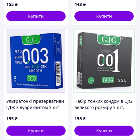
155
₴
443
₴
Купити
Купити
Ультратонкі презервативи
Набір тонких кондомів GJG
ГДЖ з лубрикантом 3 шт
великого розміру 3 шт,
9T029T533
9029615XP
155
₴
155
₴
Купити
Купити