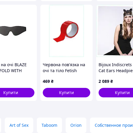
артнера у підпорядкованому стані без
-якого розміру зап'ясть і щиколоток.
их у БДСМ:
чудово доповнить
 на очі BLAZE
Червона пов'язка на
Bijoux Indiscret
FOLD WITH
очі та тіло Fetish
Cat Ears Headpie
г)
ING EDGE BLACK
Tentation 15м
елітний фетиш
469
₴
2 089
₴
тори
1E26663H6
11195M11M
рбатори секс-
Купити
Купити
Купити
безпечне слово для максимально
Art of Sex
Taboom
Orion
Собственное прои