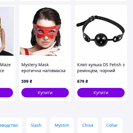
s Maze
Mystery Mask
Кляп кулька DS Fetish з
ce
еротична напівмаска
ремінцем, чорний
для фотосесій ПВХ
Sexual Fantasy
599
₴
679
₴
червона 87512A5B3
Купити
Купити
зводство
Slash
Mystim
Chisa
Collar