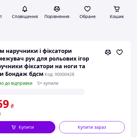
т
Сповіщення
Порівняння
Обране
Кошик
м наручники і фіксатори
ежувач рук для рольових ігор
учники фіксатори на ноги та
и Бондаж бдсм
Код: X0000428
во до відправки
5+ купили
69
₴
₴
Купити
Купити зараз