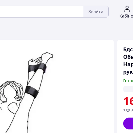
Знайти
Кабіне
Бдс
Обм
Нар
рук
Гото
1
338