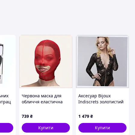
ьних
Червона маска для
Аксесуар Bijoux
атрац
обличчя еластична
Indiscrets золотистий
рний
Ферал Філінгс БДСМ,
ланцюжок 2в1
8M7M51256M
111P9497E
739
₴
1 479
₴
Купити
Купити