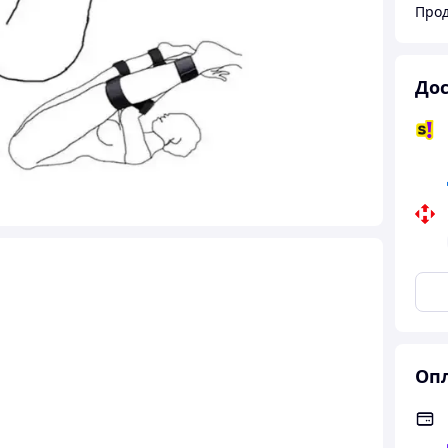
Про
Дос
Опл