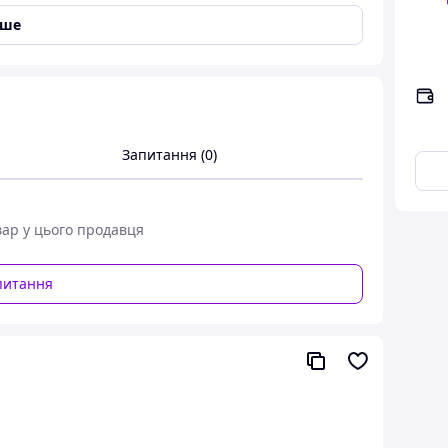
іше
 рук для рольових ігор Наручники
и Бондаж бдсм чорний
e" — повний контроль і максимальне
ртнеру насолоду підкорення разом із
Запитання (0)
иготовлені з міцного та приємного на
оги у бажаному положенні,
у.
вар у цього продавця
питання