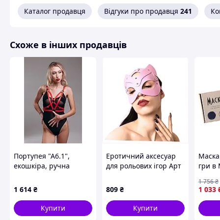
Каталог продавця
Відгуки про продавця
241
Ко
Схоже в інших продавців
Портупея "А6.1",
Еротичний аксесуар
Маска
екошкіра, ручна
для рольових ігор Арт
гри в
робота
оф Секс 875M1P242X
для вс
🌟
Основні переваги:
1 756
₴
8223
1 614
₴
809
₴
1 033
✅
Набір із чотирьох манжет:
дві пари для 
швидкого та зручного використання.
Купити
Купити
✅
Нейлонова тканина:
міцна, безпечна дл