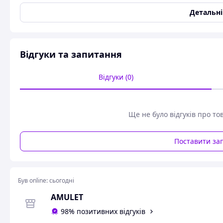
Детальн
Бдсм наручники і фіксатори Обмежувач
фіксатори на ноги та рук
⛓️
Фіксатори для рук і ніг "Black Bondag
Відгуки та запитання
збудження!
Відчуйте справжню владу або подаруйте па
Відгуки (0)
цими
зручними фіксаторами
. Манжети, в
дотик нейлону, надійно утримують руки і н
дозволяючи вам повністю контролювати гр
Ще не було відгуків про то
Поставити за
Був online:
сьогодні
AMULET
98% позитивних відгуків