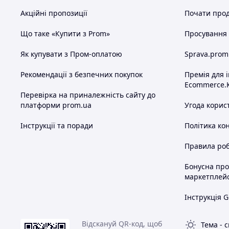
Акційні пропозиції
Почати прод
Що таке «Купити з Prom»
Просування в
Як купувати з Пром-оплатою
Sprava.prom
Рекомендації з безпечних покупок
Премія для 
Ecommerce.
Перевірка на приналежність сайту до
платформи prom.ua
Угода корис
Інструкції та поради
Політика ко
Правила роб
Бонусна пр
маркетплей
Інструкція G
Відскануй QR-код, щоб
Тема
-
с