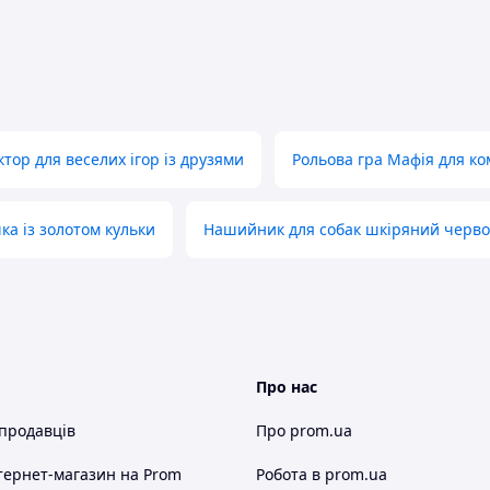
 онлайн або при отриманні.
ь інтимної близькості та довіри!
ьміть контроль у свої руки!
тор для веселих ігор із друзями
Рольова гра Мафія для ко
ка із золотом кульки
Нашийник для собак шкіряний черво
Про нас
 продавців
Про prom.ua
тернет-магазин
на Prom
Робота в prom.ua