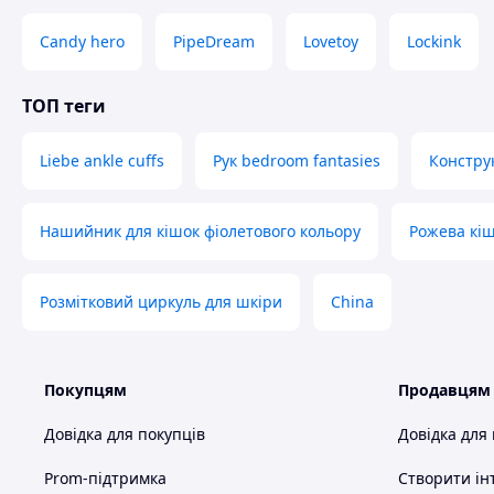
🔒 Анонімна упаковка без натяків на вміст.
🚚 Швидка доставка по всій Україні, оплата
Candy hero
PipeDream
Lovetoy
Lockink
🎁
Подаруйте собі і партнеру новий рівен
Замовляйте фіксатори "Black Bondage" і віз
ТОП теги
Liebe ankle cuffs
Рук bedroom fantasies
Конструк
Схожі товари за характеристиками
Нашийник для кішок фіолетового кольору
Рожева кіш
Розмітковий циркуль для шкіри
China
Покупцям
Продавцям
Довідка для покупців
Довідка для
Prom-підтримка
Створити ін