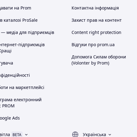
авати на Prom
Контактна інформація
 каталозі ProSale
Захист прав на контент
 — медіа для підприємців
Content right protection
інтернет-підприємців
Відгуки про prom.ua
Кращі
Допомога Силам оборони
тувача
(Volonter by Prom)
нфіденційності
оти на маркетплейсі
ограма електронний
с PROM
oogle Ads
вітла
Українська
BETA