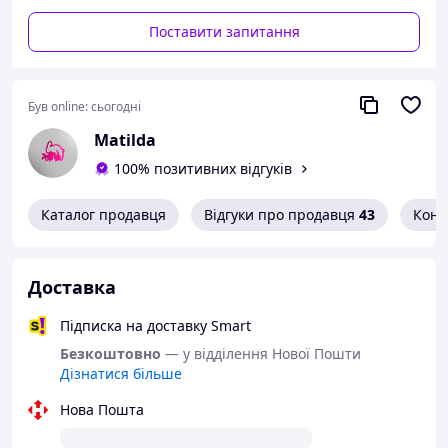
Поставити запитання
Перетворіться в спокусливу покоївку і
Був online:
сьогодні
відкрийте нові грані інтимного життя!
Matilda
100% позитивних відгуків
Переваги:
Каталог продавця
Відгуки про продавця
43
Конт
Еротичний дизайн, який додає грайливості у
ваші стосунки
Зручна та комфортна тканина з бавовни та
Доставка
поліестеру
Підходить для розмірів L, XL та 2XL (46-50)
Підписка на доставку Smart
Стильний чорний колір з мереживним
Безкоштовно
— у відділення Нової Пошти
фартухом
Дізнатися більше
Без застібки для легкості вдягання
Комплектація аксесуарів для повного образу
Нова Пошта
Опис: