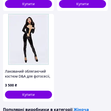
Купити
Купити
Лакований облягаючий
костюм D&A для фотосесії,
P18270M53B
3 500
₴
Купити
Популярні виробники
в категорії
Жіноча