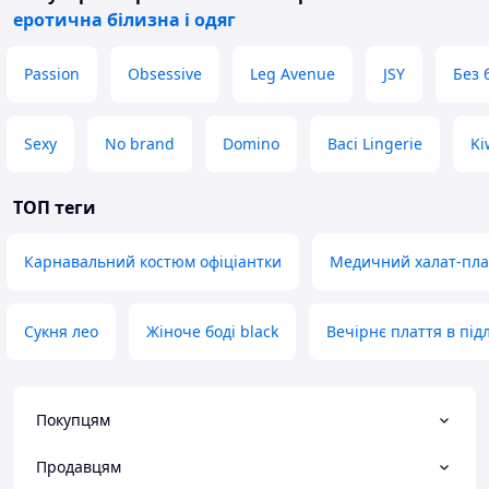
еротична білизна і одяг
Passion
Obsessive
Leg Avenue
JSY
Без 
Sexy
No brand
Domino
Baci Lingerie
Ki
ТОП теги
Карнавальний костюм офіціантки
Медичний халат-пла
Сукня лео
Жіноче боді black
Вечірнє плаття в під
Покупцям
Продавцям