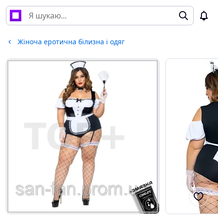
Жіноча еротична білизна і одяг