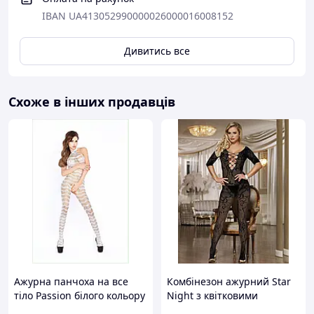
IBAN UA413052990000026000016008152
Дивитись все
Схоже в інших продавців
Ажурна панчоха на все
Комбінезон ажурний Star
тіло Passion білого кольору
Night з квітковими
One Size X956C5T76
візерунками та відкритим