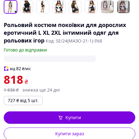
Рольовий костюм покоївки для дорослих
еротичний L XL 2XL інтимний одяг для
рольових ігор
Код: SE/24(МАЗО-21-1)-IN8
Готово до відправки
82
від
₴
/міс
818
₴
1 636
₴
знижка ще 24 дні
727
₴
від 5 шт.
Купити
Купити зараз