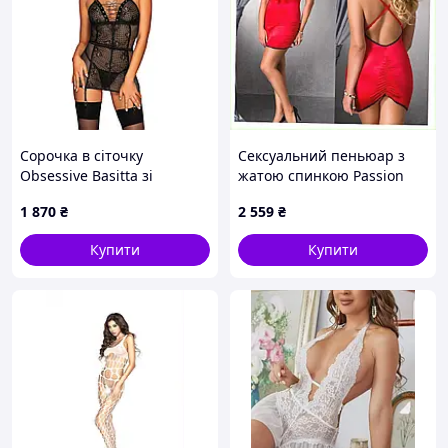
досвідчених любителів рольових ігор, так і для
новачків, які бажають спробувати щось нове та
захоплююче.
Сорочка в сіточку
Сексуальний пеньюар з
Obsessive Basitta зі
жатою спинкою Passion
шнурівкою, чорний, S/M.
Lena червоний, 957H1T26
1 870
₴
2 559
₴
Знижка Страус
Купити
Купити