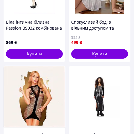
Біла інтимна білизна
Спокусливий боді з
Passion BS032 комбінована
вільним доступом та
сітка 95E651C2
грайливою спідничкою S
555
₴
Білий
869
₴
499
₴
nbsp;
Купити
Купити
Не пропустіть шанс додати трохи пристрасті у
ваше життя!
Рольовий костюм покоївки — це не просто одяг, це
можливість створити унікальний досвід і моменти, що
запам'ятовуються. Зробіть крок назустріч новим
враженням та відкрийте для себе світ рольових ігор
вже сьогодні! Замовте зараз та отримайте незабутні
емоції!