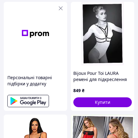
Bijoux Pour Toi LAURA
Персональні товарні
ремені для підкреслення
підбірки у додатку
жіночих форм, E9K579T23
849
₴
nbsp;
Купити
Для кого:
Цей костюм призначений для жінок, які хочуть
урізноманітнити своє інтимне життя та додати елемент
гри та флірту у стосунки. Він ідеально підходить як для