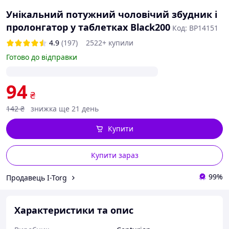
Унікальний потужний чоловічий збудник і
пролонгатор у таблетках Black200
Код: BP14151
4.9
(197)
2522+ купили
Готово до відправки
94
₴
142
₴
знижка ще 21 день
Купити
Купити зараз
99%
Продавець I-Torg
Характеристики та опис