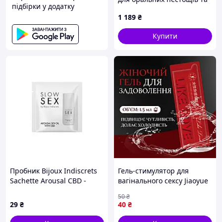
підбірки у додатку
оргазму, 2T313TX660
1 189
₴
Купити
Пробник Bijoux Indiscrets
Гель-стимулятор для
Sachette Arousal CBD -
вагінального сексу Jiaoyue
SLOW SEX
Like Love для жінок 1.5 мл
50
₴
без запаху
29
₴
40
₴