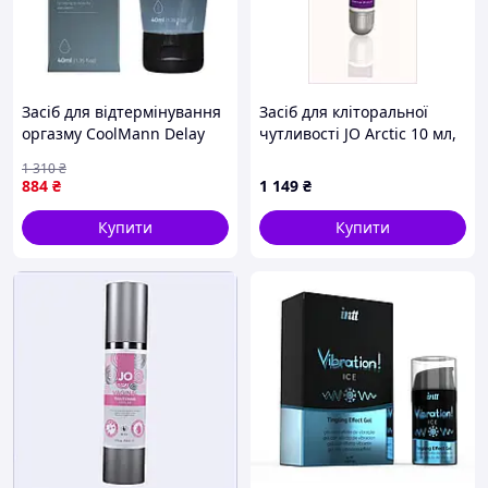
Засіб для відтермінування
Засіб для кліторальної
оргазму CoolMann Delay
чутливості JO Arctic 10 мл,
Gel, 40 мл Інтим-товари
728M65B9
1 310
₴
секс-шоп
884
₴
1 149
₴
Купити
Купити