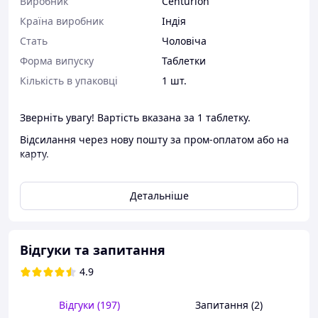
Виробник
Centurion
Країна виробник
Індія
Стать
Чоловіча
Форма випуску
Таблетки
Кількість в упаковці
1 шт.
Зверніть увагу! Вартість вказана за 1 таблетку.
Відсилання через нову пошту за пром-оплатом або на
карту.
Накладений платіж на вартість замовлення від 200 грн.
Детальніше
Щоб розв'язати низку проблем у інтимній сфері
чоловічого здоров'я, треба поповнити арсенал дієвими
збудливими таблетками Black200.
Відгуки та запитання
Потужний стимулятор сексуальної активності не
4.9
містить у складі синтетичних добавок, а отже, не
викликає звикання й сумісний із алкоголем.
Відгуки (197)
Запитання (2)