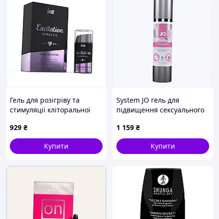
Гель для розігріву та
System JO гель для
стимуляції кліторальної
підвищення сексуального
зони 1E3458CX76
задоволення, 7286X50AX
929
₴
1 159
₴
Купити
Купити