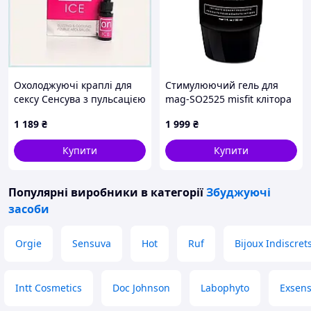
Охолоджуючі краплі для
Стимулюючий гель для
сексу Сенсува з пульсацією
mag-SO2525 misfit клітора
2E3136M61H
Shunga Secret Garden 60
1 189
₴
1 999
₴
мл (SO2525) Жіночий Вік
18+ мл 60
Купити
Купити
Популярні виробники
в категорії
Збуджуючі
засоби
Orgie
Sensuva
Hot
Ruf
Bijoux Indiscret
Intt Cosmetics
Doc Johnson
Labophyto
Exsen