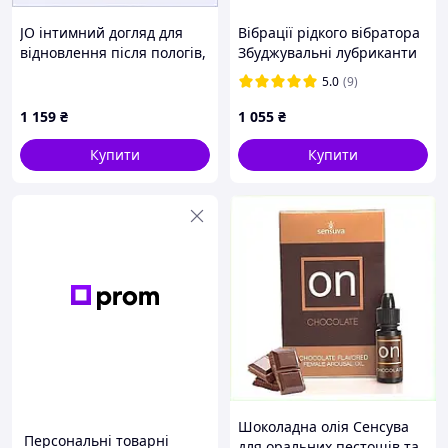
JO інтимний догляд для
Вібрації рідкого вібратора
відновлення після пологів,
Збуджувальні лубриканти
K7286E5X0
Intt Вібрації рідкого
5.0
(9)
вібратора Vibration Ice
15ml + Мастило Shunga T
1 159
₴
1 055
₴
Купити
Купити
Шоколадна олія Сенсува
Персональні товарні
для оральних пестощів та