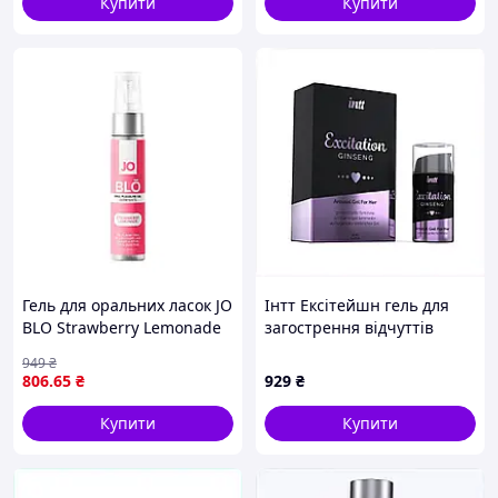
Купити
Купити
Гель для оральних ласок JO
Інтт Ексітейшн гель для
BLO Strawberry Lemonade
загострення відчуттів
30 мл
K1345876PB
949
₴
806
.65
₴
929
₴
Купити
Купити