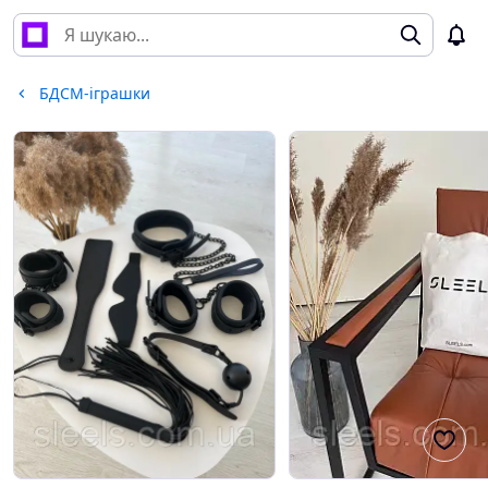
БДСМ-іграшки