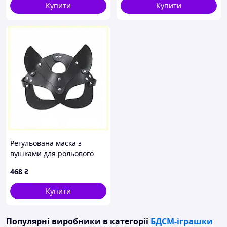
Купити
Купити
Регульована маска з
вушками для рольового
костюму 87EH515A87
468
₴
Купити
Популярні виробники
в категорії
БДСМ-іграшки