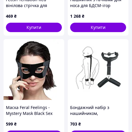
вінілова стрічка для
носа для БДСМ-ігор
фіксації партнера
натуральна шкіра та метал
469
₴
1 268
₴
12M66E636T
чорного кольору Bdsm4u
Nomax
Купити
Купити
Маска Feral Feelings -
Бондажний набір з
Mystery Mask Black Sex
нашийником,
Aura
наручниками та кляпом з
599
₴
703
₴
м'якого пластику, чорний