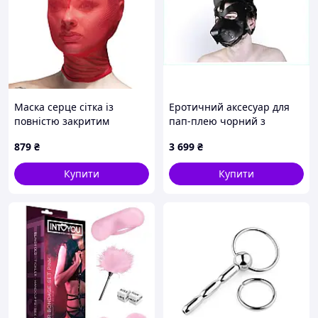
Маска серце сітка із
Еротичний аксесуар для
повністю закритим
пап-плею чорний з
обличчям Feral Feelings -
заклепками, M8K75124T4
879
₴
3 699
₴
Hearts Mask Red/Red
Sexual Fantasy
Купити
Купити