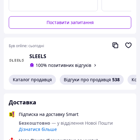
Поставити запитання
Був online:
сьогодні
SLEELS
Набір БДСМ преміум якості. Відправка у брендованому
шопері.
100% позитивних відгуків
Пакування анонімне, доставка приватна та
конфіденційна, в описі товару не вказуємо назву.
Каталог продавця
Відгуки про продавця
538
Кон
❤️ Кляп
Матеріал: екошкіра і пластик
Доставка
Мінімальний об'єм 40см, максимальний 56см,
діаметр 5см
Підписка на доставку Smart
Ремінець легко регулюється до потрібного
Безкоштовно
— у відділення Нової Пошти
розміру
Дізнатися більше
❤️ Маска