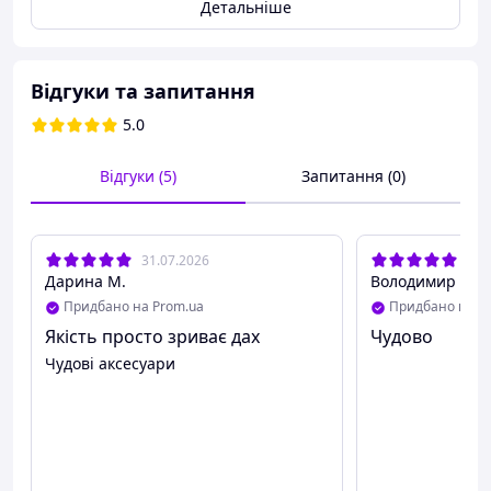
Детальніше
Відгуки та запитання
5.0
Відгуки (5)
Запитання (0)
31.07.2026
16.
Дарина М.
Володимир Є.
Придбано на Prom.ua
Придбано на P
Якість просто зриває дах
Чудово
Чудові аксесуари