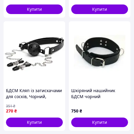
Складається з жорсткої ручки і гладких
хвостиків
Купити
Купити
Для зручності на ручці є петелька, за яку можна
повісити на зап’ясті.
Усі фото реальні❤️
БДСМ Кляп із затискачами
Шкіряний нашийник
для сосків, Чорний,
БДСМ чорний
Универсальный, БДСМ
351
₴
аксесуар для дорослих,
270
₴
750
₴
товар для бондажу та
рольових ігор
Купити
Купити