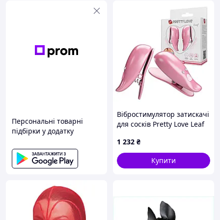
Вібростимулятор затискачі
Персональні товарні
для сосків Pretty Love Leaf
підбірки у додатку
рожеві для збудження та
1 232
₴
задоволення з 10
режимами вібрації
Купити