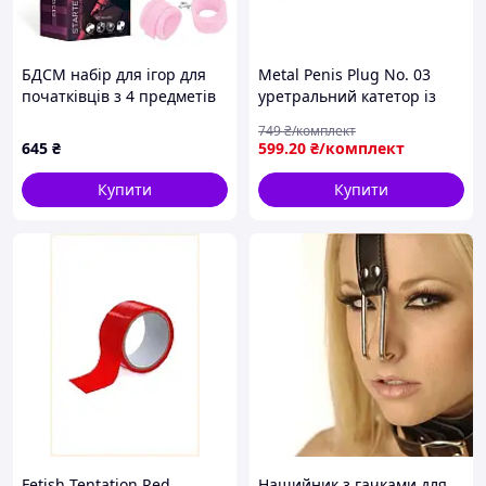
БДСМ набір для ігор для
Metal Penis Plug No. 03
початківців з 4 предметів
уретральний катетор із
рожевий Intoyou Starters
неіржавкої сталі
749
₴/комплект
Bondage Set 4 Pieces
сегментований довжина
645
₴
599
.20
₴/комплект
AllInOne
90 мм діаметр 8 мм із
внутрішнім каналом
Купити
Купити
Fetish Tentation Red
Нашийник з гачками для