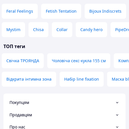
Feral Feelings
Fetish Tentation
Bijoux Indiscrets
Mystim
Chisa
Collar
Candy hero
PipeD
ТОП теги
Свічка ТРОЯНДА
Чоловіча секс-кукла 155 см
Комп
Відкрита інтимна зона
Набір line fixation
Маска bl
Покупцям
Продавцям
Про нас