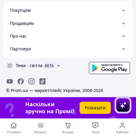
гарантуючи надійність і довгострокове
Покупцям
задоволення
Характеристики:
Продавцям
Колір: сріблястий
Довжина клітки: 7,8 см
Про нас
Внутрішній діаметр клітки: від 3,7 до 4,7 см
Діаметр кільця:: 45 мм, 50 мм
(НА ВИБІР)
Партнери
Комплектація:
1 шт - корпус
Тема
-
світла
BETA
1 шт - замок
3 шт - ключі
1 шт - кільце
(НА ВИБІР)
© Prom.ua — маркетплейс України, 2008-2026
Наскільки
Розказати
зручно на Промі?
Головна
Каталог
Кошик
Чати
Кабінет